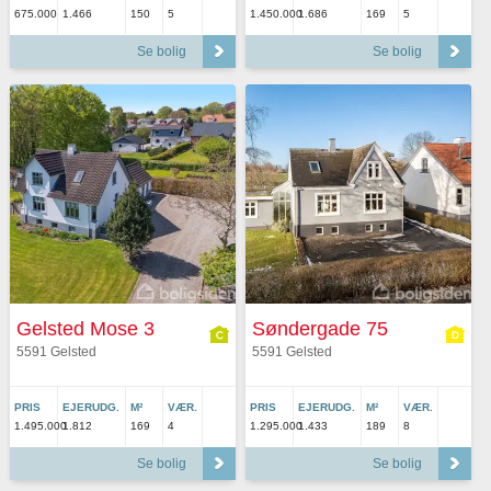
675.000
1.466
150
5
1.450.000
1.686
169
5
Se bolig
Se bolig
Gelsted Mose 3
Søndergade 75
5591 Gelsted
5591 Gelsted
PRIS
EJERUDG.
M²
VÆR.
PRIS
EJERUDG.
M²
VÆR.
1.495.000
1.812
169
4
1.295.000
1.433
189
8
Se bolig
Se bolig