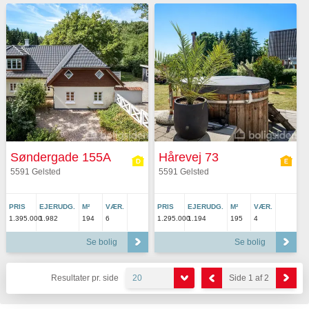
Søndergade 155A
Hårevej 73
5591 Gelsted
5591 Gelsted
PRIS
EJERUDG.
M²
VÆR.
PRIS
EJERUDG.
M²
VÆR.
1.395.000
1.982
194
6
1.295.000
1.194
195
4
Se bolig
Se bolig
Resultater pr. side
20
Side 1 af 2