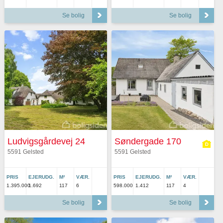
Se bolig
Se bolig
Ludvigsgårdevej 24
Søndergade 170
5591 Gelsted
5591 Gelsted
PRIS
EJERUDG.
M²
VÆR.
PRIS
EJERUDG.
M²
VÆR.
1.395.000
1.692
117
6
598.000
1.412
117
4
Se bolig
Se bolig