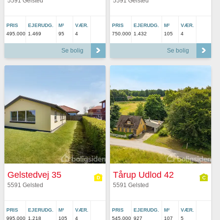
5591 Gelsted
5591 Gelsted
PRIS
EJERUDG.
M²
VÆR.
PRIS
EJERUDG.
M²
VÆR.
495.000
1.469
95
4
750.000
1.432
105
4
Se bolig
Se bolig
Gelstedvej 35
Tårup Udlod 42
5591 Gelsted
5591 Gelsted
PRIS
EJERUDG.
M²
VÆR.
PRIS
EJERUDG.
M²
VÆR.
995.000
1.218
105
4
545.000
927
107
5