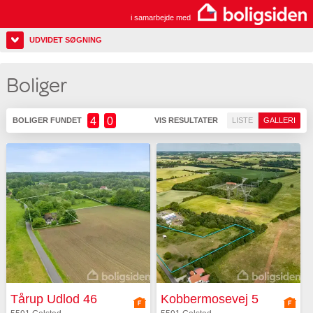
i samarbejde med
UDVIDET SØGNING
Boliger
4
0
BOLIGER FUNDET
VIS RESULTATER
LISTE
GALLERI
Tårup Udlod 46
Kobbermosevej 5