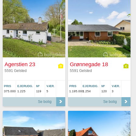
Agerstien 23
Grønnegade 18
5591 Gelsted
5591 Gelsted
PRIS
EJERUDG.
M²
VÆR.
PRIS
EJERUDG.
M²
VÆR.
375.000
1.225
119
5
1.195.000
1.254
120
3
Se bolig
Se bolig