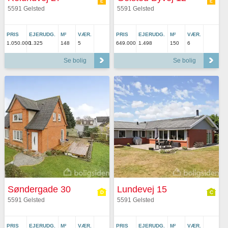
5591 Gelsted
5591 Gelsted
PRIS
EJERUDG.
M²
VÆR.
PRIS
EJERUDG.
M²
VÆR.
1.050.000
1.325
148
5
649.000
1.498
150
6
Se bolig
Se bolig
Søndergade 30
Lundevej 15
5591 Gelsted
5591 Gelsted
PRIS
EJERUDG.
M²
VÆR.
PRIS
EJERUDG.
M²
VÆR.