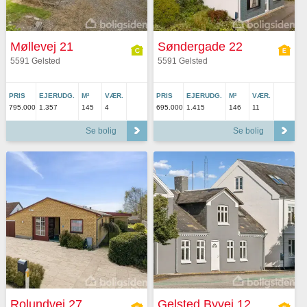
Møllevej 21
Søndergade 22
5591 Gelsted
5591 Gelsted
PRIS
EJERUDG.
M²
VÆR.
PRIS
EJERUDG.
M²
VÆR.
795.000
1.357
145
4
695.000
1.415
146
11
Se bolig
Se bolig
Rolundvej 27
Gelsted Byvej 12