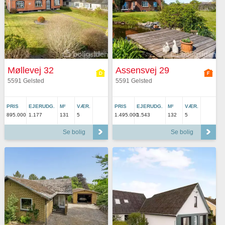
Møllevej 32
Assensvej 29
5591 Gelsted
5591 Gelsted
PRIS
EJERUDG.
M²
VÆR.
PRIS
EJERUDG.
M²
VÆR.
895.000
1.177
131
5
1.495.000
1.543
132
5
Se bolig
Se bolig