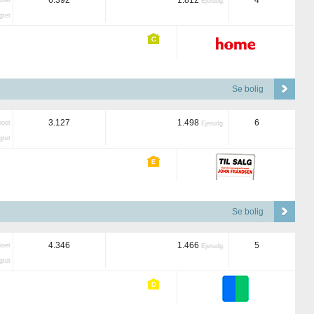
6.392
1.812
4
boet
Ejerudg.
tet
Se bolig
3.127
1.498
6
boet
Ejerudg.
tet
Se bolig
4.346
1.466
5
boet
Ejerudg.
tet