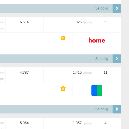
Se bolig
6.614
1.325
5
boet
Ejerudg.
tet
Se bolig
4.787
1.415
11
boet
Ejerudg.
tet
Se bolig
5.064
1.357
4
boet
Ejerudg.