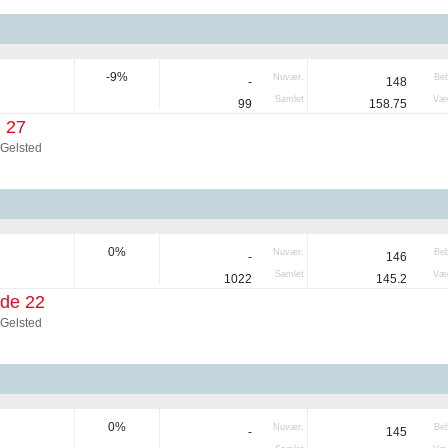
-9%
Nuvær.
Be
-
148
Samlet
Væg
99
158.75
 27
 Gelsted
0%
Nuvær.
Be
-
146
Samlet
Væg
1022
145.2
de 22
 Gelsted
0%
Nuvær.
Be
-
145