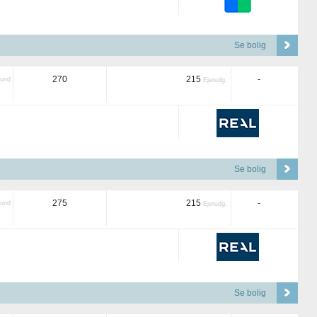
Se bolig
270
215
-
und
Ejerudg.
Se bolig
275
215
-
und
Ejerudg.
Se bolig