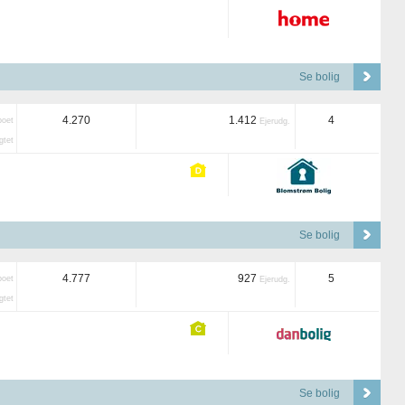
Se bolig
4.270
1.412
4
boet
Ejerudg.
tet
Se bolig
4.777
927
5
boet
Ejerudg.
tet
Se bolig