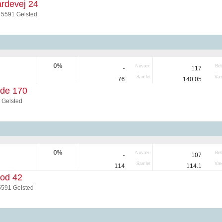
rdevej 24
 5591 Gelsted
0%
Nuvær.
Be
-
117
Samlet
Væg
76
140.05
de 170
 Gelsted
0%
Nuvær.
Be
-
107
Samlet
Væg
114
114.1
lod 42
5591 Gelsted