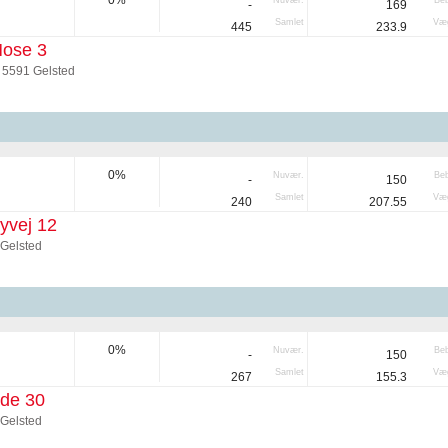
0%
Nuvær.
Be
-
169
Samlet
Væg
445
233.9
Mose 3
 5591 Gelsted
0%
Nuvær.
Be
-
150
Samlet
Væg
240
207.55
yvej 12
 Gelsted
0%
Nuvær.
Be
-
150
Samlet
Væg
267
155.3
de 30
 Gelsted