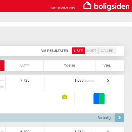
i samarbejde med
VIS RESULTATER
LISTE
KORT
GALLERI
Kr./m²
Ydelse
Vær.
7.725
1.686
5
boet
Ejerudg.
tet
Se bolig