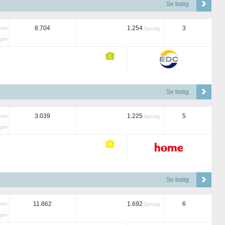
Se bolig
8.704
1.254
3
boet
Ejerudg.
tet
Se bolig
3.039
1.225
5
boet
Ejerudg.
tet
Se bolig
11.862
1.692
6
boet
Ejerudg.
tet