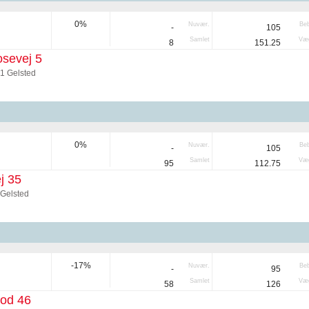
0%
Nuvær.
Be
-
105
Samlet
Væg
8
151.25
sevej 5
91 Gelsted
0%
Nuvær.
Be
-
105
Samlet
Væg
95
112.75
j 35
 Gelsted
-17%
Nuvær.
Be
-
95
Samlet
Væg
58
126
lod 46