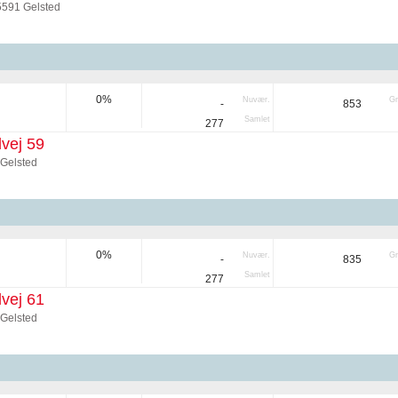
5591 Gelsted
0%
Nuvær.
Gr
-
853
Samlet
277
vej 59
 Gelsted
0%
Nuvær.
Gr
-
835
Samlet
277
vej 61
 Gelsted