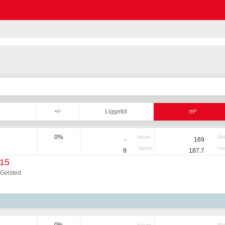
+/-
Liggetid
m²
0%
Nuvær.
Be
-
169
Samlet
Væg
9
187.7
 15
 Gelsted