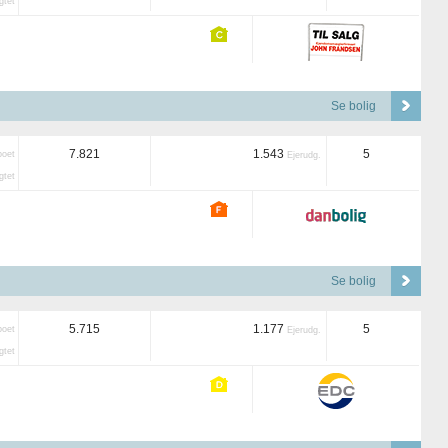
tet
Se bolig
7.821
1.543
5
boet
Ejerudg.
tet
Se bolig
5.715
1.177
5
boet
Ejerudg.
tet