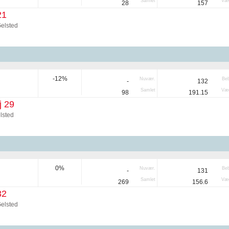
Samlet
Væg
28
157
21
elsted
-12%
Nuvær.
Be
-
132
Samlet
Væg
98
191.15
j 29
lsted
0%
Nuvær.
Be
-
131
Samlet
Væg
269
156.6
32
elsted