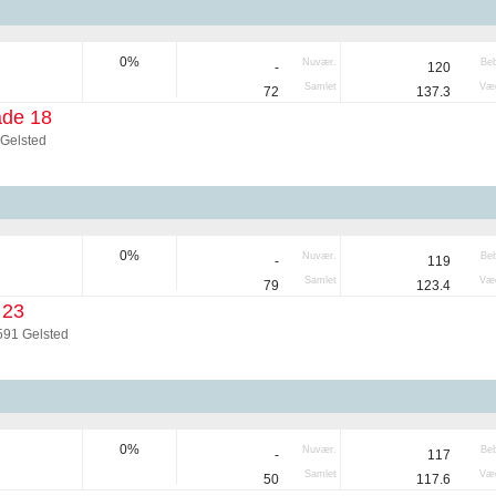
0%
Nuvær.
Be
-
120
Samlet
Væg
72
137.3
de 18
 Gelsted
0%
Nuvær.
Be
-
119
Samlet
Væg
79
123.4
 23
591 Gelsted
0%
Nuvær.
Be
-
117
Samlet
Væg
50
117.6