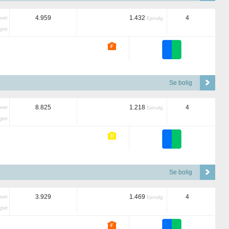
4.959
1.432
4
boet
Ejerudg.
tet
Se bolig
8.825
1.218
4
boet
Ejerudg.
tet
Se bolig
3.929
1.469
4
boet
Ejerudg.
tet