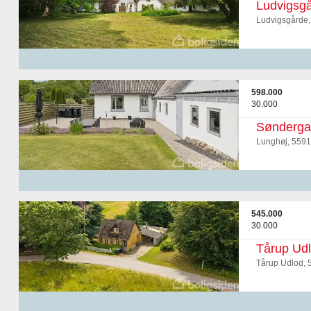
Ludvigsgå
Ludvigsgårde,
598.000
30.000
Sønderga
Lunghøj, 5591
545.000
30.000
Tårup Ud
Tårup Udlod, 