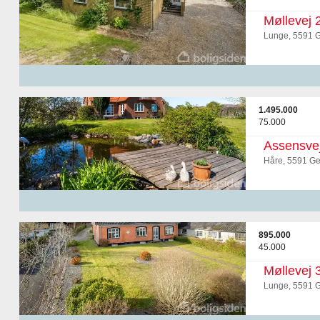
Møllevej 
Lunge, 5591 G
1.495.000
75.000
Assensve
Håre, 5591 Ge
895.000
45.000
Møllevej 
Lunge, 5591 G