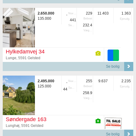
2.650.000
229
11.403
1.363
Nuvær.
-
135.000
Beboet
Ejerudg.
441
232.4
Samlet
Vægtet
Hylkedamvej 34
Lunge, 5591 Gelsted
Se bolig
2.495.000
255
9.637
2.235
Nuvær.
-
125.000
Beboet
Ejerudg.
Samlet
44
258.9
Vægtet
Søndergade 163
Lunghøj, 5591 Gelsted
Se bolig