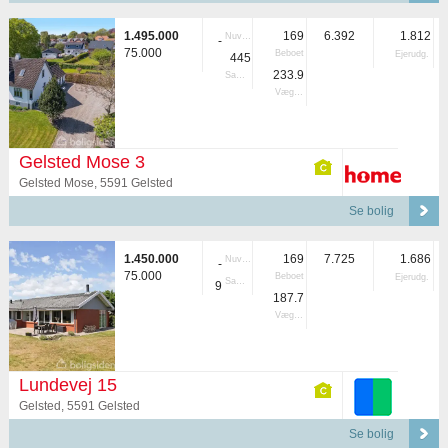
1.495.000
169
6.392
1.812
Nuvær.
-
75.000
Beboet
Ejerudg.
445
233.9
Samlet
Vægtet
Gelsted Mose 3
Gelsted Mose, 5591 Gelsted
Se bolig
1.450.000
169
7.725
1.686
Nuvær.
-
75.000
Beboet
Ejerudg.
Samlet
9
187.7
Vægtet
Lundevej 15
Gelsted, 5591 Gelsted
Se bolig