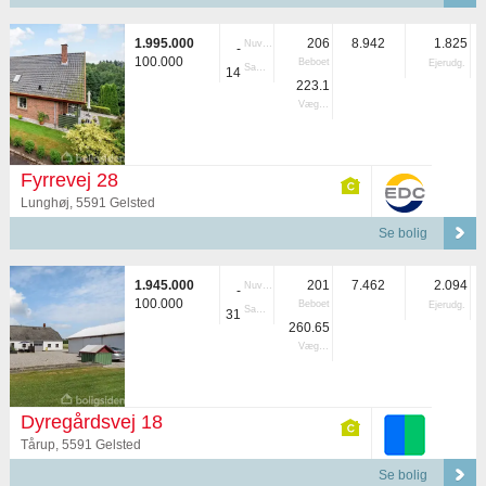
1.995.000
206
8.942
1.825
Nuvær.
-
100.000
Beboet
Ejerudg.
Samlet
14
223.1
Vægtet
Fyrrevej 28
Lunghøj, 5591 Gelsted
Se bolig
1.945.000
201
7.462
2.094
Nuvær.
-
100.000
Beboet
Ejerudg.
Samlet
31
260.65
Vægtet
Dyregårdsvej 18
Tårup, 5591 Gelsted
Se bolig