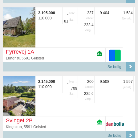
2.195.000
237
9.404
1.584
Nuvær.
-
110.000
Beboet
Ejerudg.
Samlet
81
233.4
Vægtet
Fyrrevej 1A
Lunghøj, 5591 Gelsted
Se bolig
2.145.000
200
9.508
1.597
Nuvær.
-
110.000
Beboet
Ejerudg.
709
225.6
Samlet
Vægtet
Svinget 2B
Kingstrup, 5591 Gelsted
Se bolig