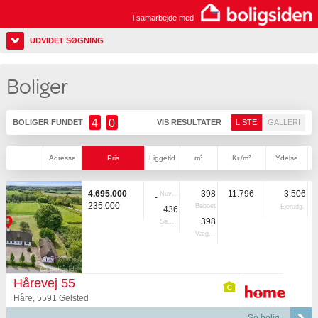
i samarbejde med
UDVIDET SØGNING
Boliger
4
0
BOLIGER FUNDET
VIS RESULTATER
LISTE
GALLERI
Adresse
Pris
Liggetid
m²
Kr./m²
Ydelse
4.695.000
398
11.796
3.506
Nuvær.
-
235.000
Beboet
Ejerudg.
436
398
Samlet
Vægtet
Hårevej 55
Håre, 5591 Gelsted