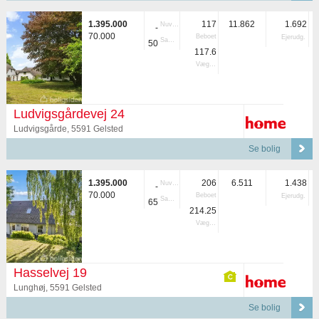
1.395.000
117
11.862
1.692
Nuvær.
-
70.000
Beboet
Ejerudg.
Samlet
50
117.6
Vægtet
Ludvigsgårdevej 24
Ludvigsgårde, 5591 Gelsted
Se bolig
1.395.000
206
6.511
1.438
Nuvær.
-
70.000
Beboet
Ejerudg.
Samlet
65
214.25
Vægtet
Hasselvej 19
Lunghøj, 5591 Gelsted
Se bolig