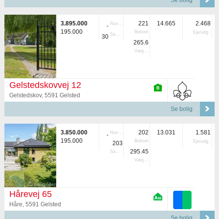
Se bolig
3.895.000
221
14.665
2.468
Nuvær.
-
195.000
Beboet
Ejerudg.
Samlet
30
265.6
Vægtet
Gelstedskovvej 12
Gelstedskov, 5591 Gelsted
Se bolig
3.850.000
202
13.031
1.581
Nuvær.
-
195.000
Beboet
Ejerudg.
203
295.45
Samlet
Vægtet
Hårevej 65
Håre, 5591 Gelsted
Se bolig