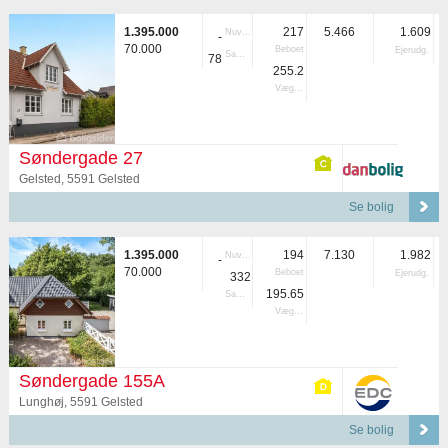
1.395.000
217
5.466
1.609
Nuvær.
-
70.000
Beboet
Ejerudg.
Samlet
78
255.2
Vægtet
Søndergade 27
Gelsted, 5591 Gelsted
Se bolig
1.395.000
194
7.130
1.982
Nuvær.
-
70.000
Beboet
Ejerudg.
332
195.65
Samlet
Vægtet
Søndergade 155A
Lunghøj, 5591 Gelsted
Se bolig