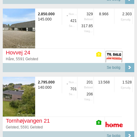
2.850.000
329
8.966
2.303
Nuvær.
-
145.000
Beboet
Ejerudg.
421
317.85
Samlet
Vægtet
Hovvej 24
Håre, 5591 Gelsted
Se bolig
2.795.000
201
13.568
1.528
Nuvær.
-
140.000
Beboet
Ejerudg.
701
206
Samlet
Vægtet
Tornhøjvangen 21
Gelsted, 5591 Gelsted
Se bolig