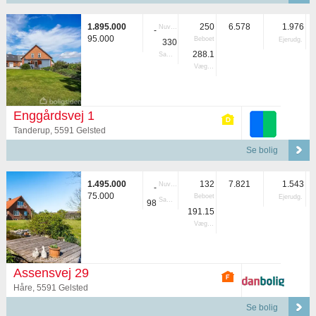
1.895.000
250
6.578
1.976
Nuvær.
-
95.000
Beboet
Ejerudg.
330
288.1
Samlet
Vægtet
Enggårdsvej 1
Tanderup, 5591 Gelsted
Se bolig
1.495.000
132
7.821
1.543
Nuvær.
-
75.000
Beboet
Ejerudg.
Samlet
98
191.15
Vægtet
Assensvej 29
Håre, 5591 Gelsted
Se bolig