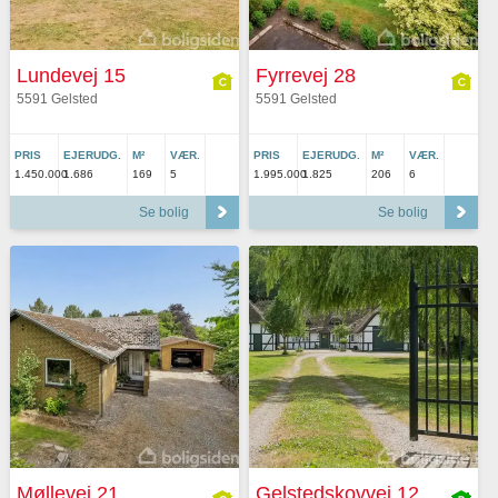
Lundevej 15
Fyrrevej 28
5591 Gelsted
5591 Gelsted
PRIS
EJERUDG.
M²
VÆR.
PRIS
EJERUDG.
M²
VÆR.
1.450.000
1.686
169
5
1.995.000
1.825
206
6
Se bolig
Se bolig
Møllevej 21
Gelstedskovvej 12