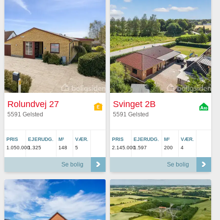
Rolundvej 27
Svinget 2B
5591 Gelsted
5591 Gelsted
PRIS
EJERUDG.
M²
VÆR.
PRIS
EJERUDG.
M²
VÆR.
1.050.000
1.325
148
5
2.145.000
1.597
200
4
Se bolig
Se bolig