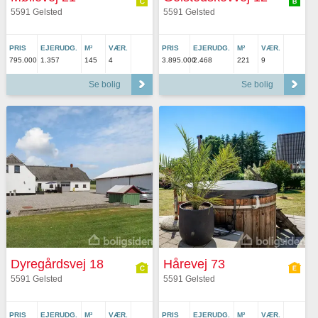
5591 Gelsted
5591 Gelsted
PRIS
EJERUDG.
M²
VÆR.
PRIS
EJERUDG.
M²
VÆR.
795.000
1.357
145
4
3.895.000
2.468
221
9
Se bolig
Se bolig
Dyregårdsvej 18
Hårevej 73
5591 Gelsted
5591 Gelsted
PRIS
EJERUDG.
M²
VÆR.
PRIS
EJERUDG.
M²
VÆR.