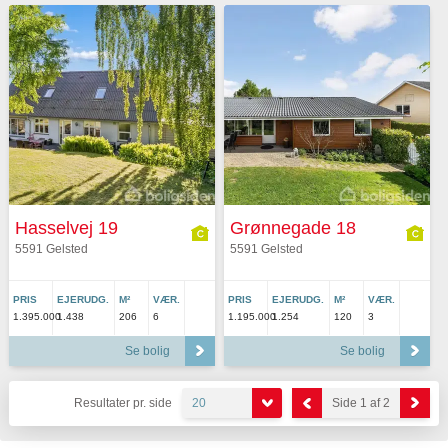
Hasselvej 19
Grønnegade 18
5591 Gelsted
5591 Gelsted
PRIS
EJERUDG.
M²
VÆR.
PRIS
EJERUDG.
M²
VÆR.
1.395.000
1.438
206
6
1.195.000
1.254
120
3
Se bolig
Se bolig
Resultater pr. side
20
Side 1 af 2