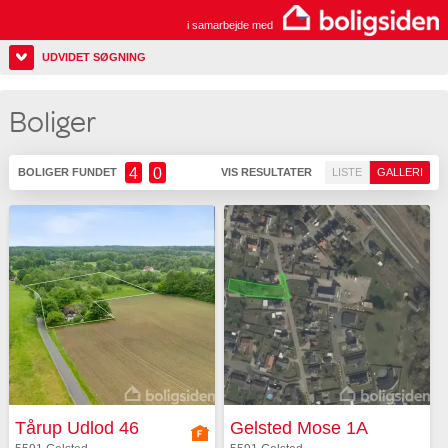
i samarbejde med
UDVIDET SØGNING
Boliger
4
0
BOLIGER FUNDET
VIS RESULTATER
LISTE
GALLERI
Tårup Udlod 46
Gelsted Mose 1A