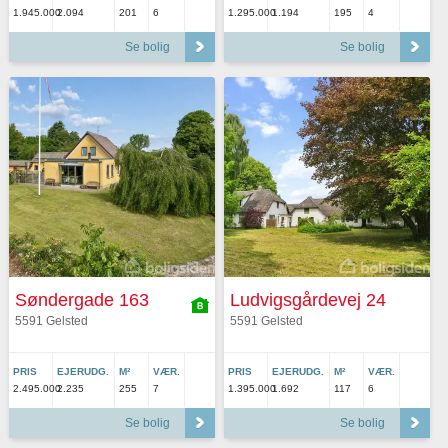
1.945.000
2.094
201
6
1.295.000
1.194
195
4
Se bolig
Se bolig
Søndergade 163
Ludvigsgårdevej 24
5591 Gelsted
5591 Gelsted
PRIS
EJERUDG.
M²
VÆR.
PRIS
EJERUDG.
M²
VÆR.
2.495.000
2.235
255
7
1.395.000
1.692
117
6
Se bolig
Se bolig