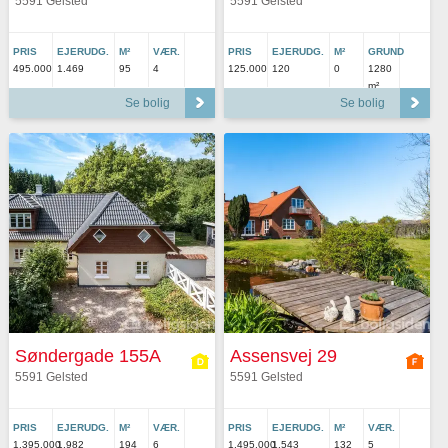
5591 Gelsted
5591 Gelsted
PRIS
EJERUDG.
M²
VÆR.
PRIS
EJERUDG.
M²
GRUND
495.000
1.469
95
4
125.000
120
0
1280
m²
Se bolig
Se bolig
Søndergade 155A
Assensvej 29
5591 Gelsted
5591 Gelsted
PRIS
EJERUDG.
M²
VÆR.
PRIS
EJERUDG.
M²
VÆR.
1.395.000
1.982
194
6
1.495.000
1.543
132
5