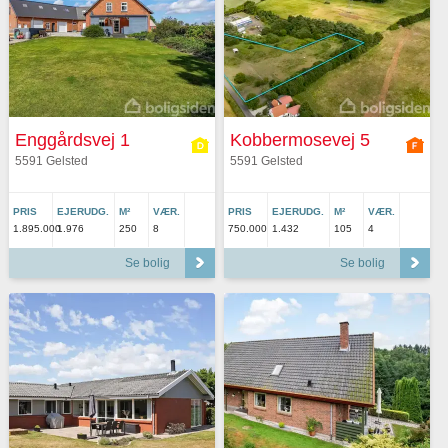
Enggårdsvej 1
Kobbermosevej 5
5591 Gelsted
5591 Gelsted
PRIS
EJERUDG.
M²
VÆR.
PRIS
EJERUDG.
M²
VÆR.
1.895.000
1.976
250
8
750.000
1.432
105
4
Se bolig
Se bolig