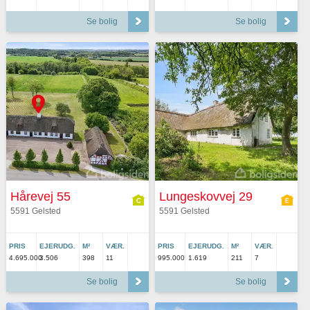
Se bolig
Se bolig
Hårevej 55
Lungeskovvej 29
5591 Gelsted
5591 Gelsted
PRIS
EJERUDG.
M²
VÆR.
PRIS
EJERUDG.
M²
VÆR.
4.695.000
3.506
398
11
995.000
1.619
211
7
Se bolig
Se bolig