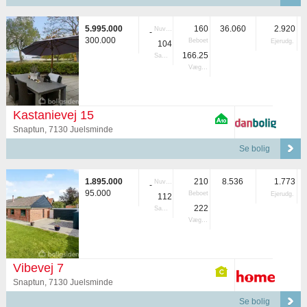
5.995.000
160
36.060
2.920
Nuvær.
-
300.000
Beboet
Ejerudg.
104
166.25
Samlet
Vægtet
Kastanievej 15
Snaptun, 7130 Juelsminde
Se bolig
1.895.000
210
8.536
1.773
Nuvær.
-
95.000
Beboet
Ejerudg.
112
222
Samlet
Vægtet
Vibevej 7
Snaptun, 7130 Juelsminde
Se bolig