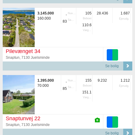
3.145.000
105
28.436
1.687
Nuvær.
-
160.000
Beboet
Ejerudg.
Samlet
83
110.6
Vægtet
Pilevænget 34
Snaptun, 7130 Juelsminde
Se bolig
1.395.000
155
9.232
1.212
Nuvær.
-
70.000
Beboet
Ejerudg.
Samlet
85
151.1
Vægtet
Snaptunvej 22
Snaptun, 7130 Juelsminde
Se bolig