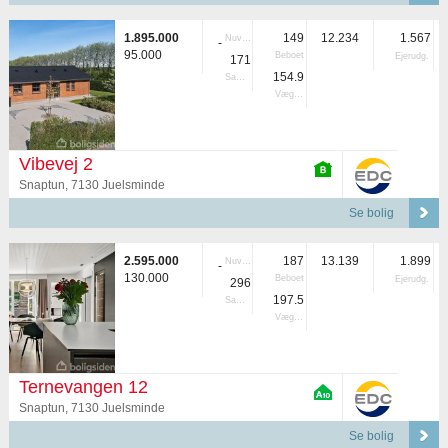
1.895.000
149
12.234
1.567
Nuvær.
-
95.000
Beboet
Ejerudg.
171
154.9
Samlet
Vægtet
Vibevej 2
Snaptun, 7130 Juelsminde
Se bolig
2.595.000
187
13.139
1.899
Nuvær.
-
130.000
Beboet
Ejerudg.
296
197.5
Samlet
Vægtet
Ternevangen 12
Snaptun, 7130 Juelsminde
Se bolig