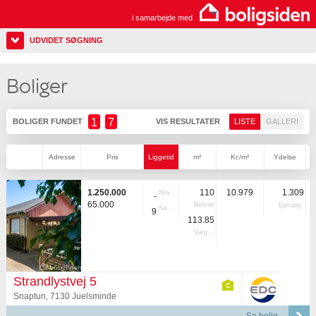
i samarbejde med
UDVIDET SØGNING
Boliger
1
7
BOLIGER FUNDET
VIS RESULTATER
LISTE
GALLERI
Adresse
Pris
Liggetid
m²
Kr./m²
Ydelse
1.250.000
110
10.979
1.309
Nuvær.
-
65.000
Beboet
Ejerudg.
Samlet
9
113.85
Vægtet
Strandlystvej 5
Snaptun, 7130 Juelsminde