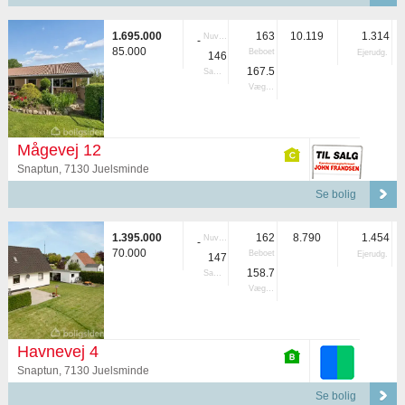
1.695.000
163
10.119
1.314
Nuvær.
-
85.000
Beboet
Ejerudg.
146
167.5
Samlet
Vægtet
Mågevej 12
Snaptun, 7130 Juelsminde
Se bolig
1.395.000
162
8.790
1.454
Nuvær.
-
70.000
Beboet
Ejerudg.
147
158.7
Samlet
Vægtet
Havnevej 4
Snaptun, 7130 Juelsminde
Se bolig