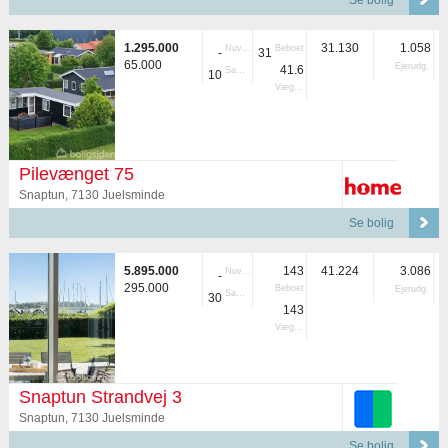
Se bolig
1.295.000
31.130
1.058
Nuvær.
Beboet
-
31
65.000
Ejerudg.
41.6
Samlet
10
Vægtet
Pilevænget 75
Snaptun, 7130 Juelsminde
Se bolig
5.895.000
143
41.224
3.086
Nuvær.
-
295.000
Beboet
Ejerudg.
Samlet
30
143
Vægtet
Snaptun Strandvej 3
Snaptun, 7130 Juelsminde
Se bolig