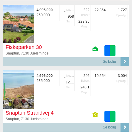
4.995.000
222
22.364
1.727
Nuvær.
-
250.000
Beboet
Ejerudg.
958
223.35
Samlet
Vægtet
Fiskeparken 30
Snaptun, 7130 Juelsminde
Se bolig
4.695.000
246
19.554
3.004
Nuvær.
-
235.000
Beboet
Ejerudg.
1211
240.1
Samlet
Vægtet
Snaptun Strandvej 4
Snaptun, 7130 Juelsminde
Se bolig