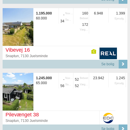
1.195.000
160
6.948
1.399
Nuvær.
-
60.000
Beboet
Ejerudg.
Samlet
34
172
Vægtet
Vibevej 16
Snaptun, 7130 Juelsminde
Se bolig
1.245.000
23.942
1.245
Nuvær.
Beboet
-
52
65.000
Ejerudg.
Samlet
Vægtet
56
52
Pilevænget 38
Snaptun, 7130 Juelsminde
Se bolig