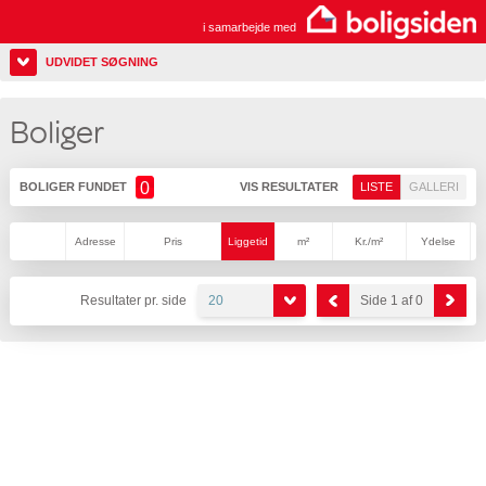
i samarbejde med
UDVIDET SØGNING
Boliger
0
BOLIGER FUNDET
VIS RESULTATER
LISTE
GALLERI
Adresse
Pris
Liggetid
m²
Kr./m²
Ydelse
Resultater pr. side
20
Side 1 af 0