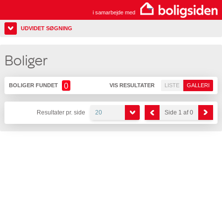
i samarbejde med
UDVIDET SØGNING
Boliger
0
BOLIGER FUNDET
VIS RESULTATER
LISTE
GALLERI
Resultater pr. side
20
Side 1 af 0