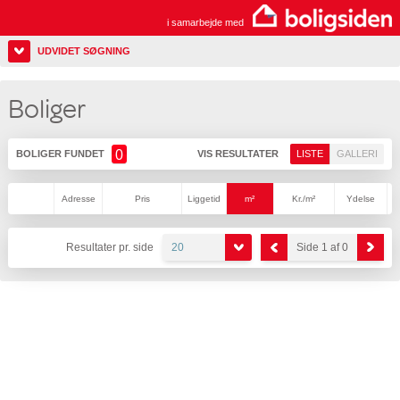
i samarbejde med
UDVIDET SØGNING
Boliger
0
BOLIGER FUNDET
VIS RESULTATER
LISTE
GALLERI
Adresse
Pris
Liggetid
m²
Kr./m²
Ydelse
Resultater pr. side
20
Side 1 af 0