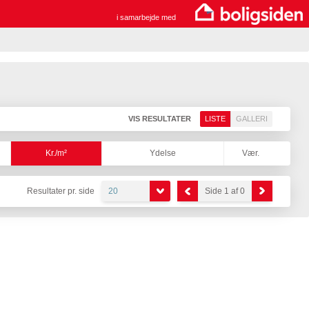
i samarbejde med
VIS RESULTATER
LISTE
GALLERI
Kr./m²
Ydelse
Vær.
Resultater pr. side
20
Side 1 af 0