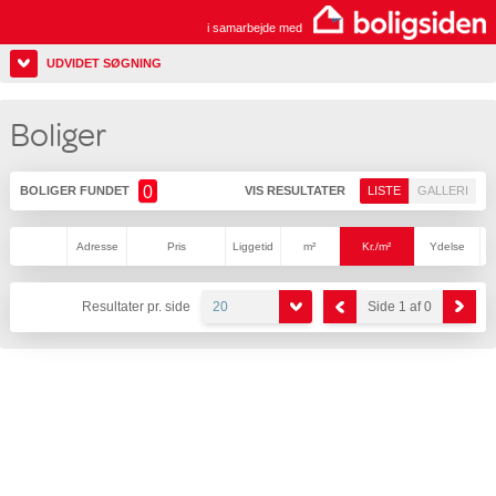
i samarbejde med
UDVIDET SØGNING
Boliger
0
BOLIGER FUNDET
VIS RESULTATER
LISTE
GALLERI
Adresse
Pris
Liggetid
m²
Kr./m²
Ydelse
Resultater pr. side
20
Side 1 af 0