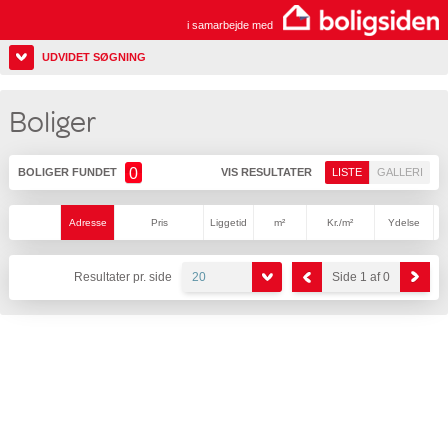
i samarbejde med
UDVIDET SØGNING
Boliger
0
BOLIGER FUNDET
VIS RESULTATER
LISTE
GALLERI
Adresse
Pris
Liggetid
m²
Kr./m²
Ydelse
Resultater pr. side
20
Side 1 af 0