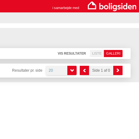
i samarbejde med
VIS RESULTATER
LISTE
GALLERI
Resultater pr. side
20
Side 1 af 0