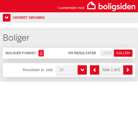
i samarbejde med
UDVIDET SØGNING
Boliger
0
BOLIGER FUNDET
VIS RESULTATER
LISTE
GALLERI
Resultater pr. side
20
Side 1 af 0