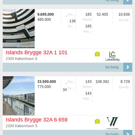
Se bolig
9.695.000
185
52.405
10.836
Nuvær.
-
485.000
Beboet
Ejerudg.
138
185
Samlet
Vægtet
Islands Brygge 32A 1 101
2300 København S
Se bolig
15.500.000
143
108.392
8.729
Nuvær.
-
775.000
Beboet
Ejerudg.
Samlet
34
143
Vægtet
Islands Brygge 32A 6 659
2300 København S
Se bolig