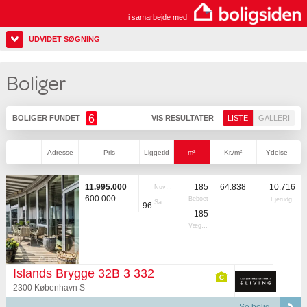
i samarbejde med
UDVIDET SØGNING
Boliger
6
BOLIGER FUNDET
VIS RESULTATER
LISTE
GALLERI
Adresse
Pris
Liggetid
m²
Kr./m²
Ydelse
11.995.000
185
64.838
10.716
Nuvær.
-
600.000
Beboet
Ejerudg.
Samlet
96
185
Vægtet
Islands Brygge 32B 3 332
2300 København S