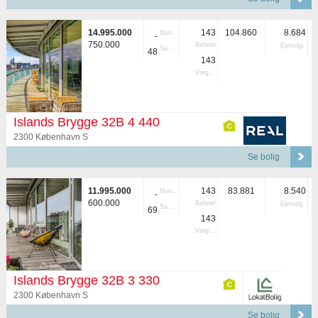
14.995.000
143
104.860
8.684
Nuvær.
-
750.000
Beboet
Ejerudg.
Samlet
48
143
Vægtet
Islands Brygge 32B 4 440
2300 København S
Se bolig
11.995.000
143
83.881
8.540
Nuvær.
-
600.000
Beboet
Ejerudg.
Samlet
69
143
Vægtet
Islands Brygge 32B 3 330
2300 København S
Se bolig