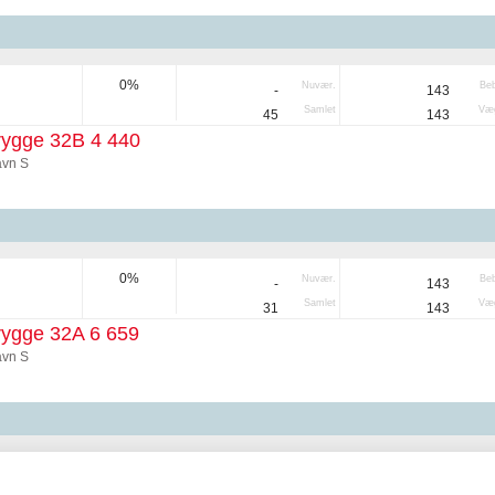
0%
Nuvær.
Be
-
143
Samlet
Væg
45
143
rygge 32B 4 440
vn S
0%
Nuvær.
Be
-
143
Samlet
Væg
31
143
rygge 32A 6 659
vn S