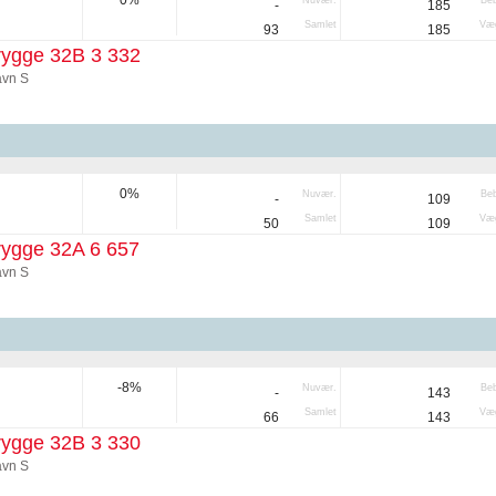
0%
Nuvær.
Be
-
185
Samlet
Væg
93
185
rygge 32B 3 332
vn S
0%
Nuvær.
Be
-
109
Samlet
Væg
50
109
rygge 32A 6 657
vn S
-8%
Nuvær.
Be
-
143
Samlet
Væg
66
143
rygge 32B 3 330
vn S