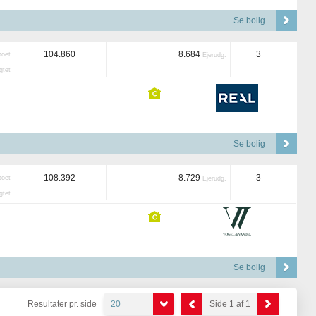
Se bolig
104.860
8.684
3
boet
Ejerudg.
tet
Se bolig
108.392
8.729
3
boet
Ejerudg.
tet
Se bolig
Resultater pr. side
20
Side 1 af 1