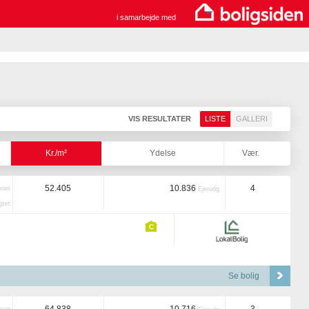
i samarbejde med
VIS RESULTATER
LISTE
GALLERI
Kr./m²
Ydelse
Vær.
52.405
10.836
4
boet
Ejerudg.
tet
Se bolig