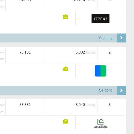
64.838
10.716
3
boet
Ejerudg.
tet
Se bolig
76.101
5.882
2
boet
Ejerudg.
tet
Se bolig
83.881
8.540
3
boet
Ejerudg.
tet