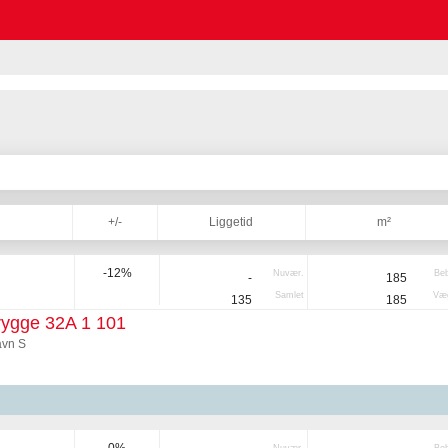
+/-
Liggetid
m²
-12%
Nuvær.
Be
-
185
Samlet
Væg
135
185
rygge 32A 1 101
vn S