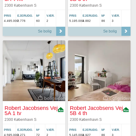
2300 København S
2300 København S
PRIS
EJERUDG.
M²
VÆR.
PRIS
EJERUDG.
M²
VÆR.
4.495.000
2.776
60
2
5.195.000
4.882
86
3
Se bolig
Se bolig
Robert Jacobsens Vej
Robert Jacobsens Vej
5A 1 tv
5B 4 th
2300 København S
2300 København S
PRIS
EJERUDG.
M²
VÆR.
PRIS
EJERUDG.
M²
VÆR.
4.595.000
3.271
72
2
5.145.000
4.927
86
3