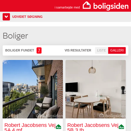
i samarbejde med
UDVIDET SØGNING
Boliger
7
BOLIGER FUNDET
VIS RESULTATER
LISTE
GALLERI
Robert Jacobsens Vej
Robert Jacobsens Vej
5A 4 mf
5B 3 th