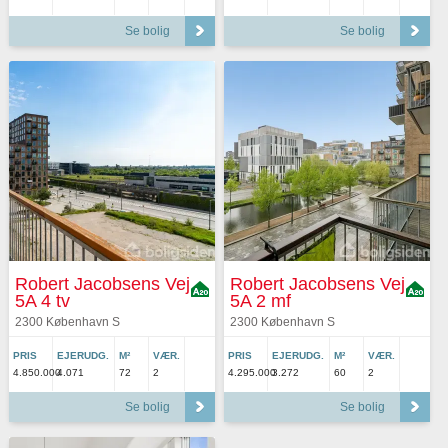
Se bolig
Se bolig
Robert Jacobsens Vej
Robert Jacobsens Vej
5A 4 tv
5A 2 mf
2300 København S
2300 København S
PRIS
EJERUDG.
M²
VÆR.
PRIS
EJERUDG.
M²
VÆR.
4.850.000
4.071
72
2
4.295.000
3.272
60
2
Se bolig
Se bolig