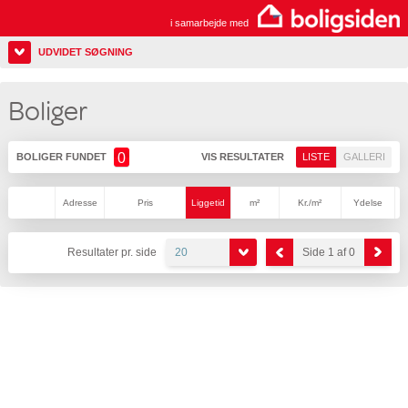
i samarbejde med
UDVIDET SØGNING
Boliger
0
BOLIGER FUNDET
VIS RESULTATER
LISTE
GALLERI
Adresse
Pris
Liggetid
m²
Kr./m²
Ydelse
Resultater pr. side
20
Side 1 af 0