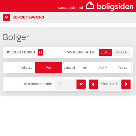
i samarbejde med
UDVIDET SØGNING
Boliger
0
BOLIGER FUNDET
VIS RESULTATER
LISTE
GALLERI
Adresse
Pris
Liggetid
m²
Kr./m²
Ydelse
Resultater pr. side
20
Side 1 af 0