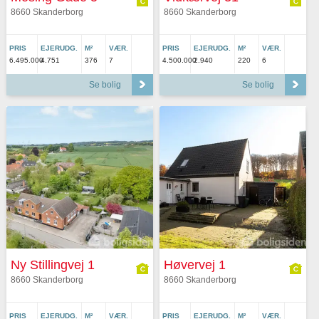
8660 Skanderborg
8660 Skanderborg
PRIS
EJERUDG.
M²
VÆR.
PRIS
EJERUDG.
M²
VÆR.
6.495.000
4.751
376
7
4.500.000
2.940
220
6
Se bolig
Se bolig
Ny Stillingvej 1
Høvervej 1
8660 Skanderborg
8660 Skanderborg
PRIS
EJERUDG.
M²
VÆR.
PRIS
EJERUDG.
M²
VÆR.