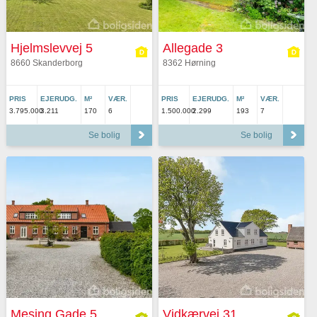
Hjelmslevvej 5
Allegade 3
8660 Skanderborg
8362 Hørning
PRIS
EJERUDG.
M²
VÆR.
PRIS
EJERUDG.
M²
VÆR.
3.795.000
3.211
170
6
1.500.000
2.299
193
7
Se bolig
Se bolig
Mesing Gade 5
Vidkærvej 31