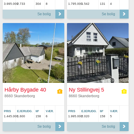
3.995.000
2.733
304
8
1.795.000
1.542
131
4
Se bolig
Se bolig
Hårby Bygade 40
Ny Stillingvej 5
8660 Skanderborg
8660 Skanderborg
PRIS
EJERUDG.
M²
VÆR.
PRIS
EJERUDG.
M²
VÆR.
1.445.000
1.600
158
6
1.995.000
2.020
158
5
Se bolig
Se bolig