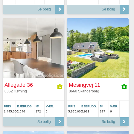
Se bolig
Se bolig
Allegade 36
Mesingvej 11
8362 Hørning
8660 Skanderborg
PRIS
EJERUDG.
M²
VÆR.
PRIS
EJERUDG.
M²
VÆR.
1.445.000
2.546
172
6
5.995.000
5.913
377
6
Se bolig
Se bolig