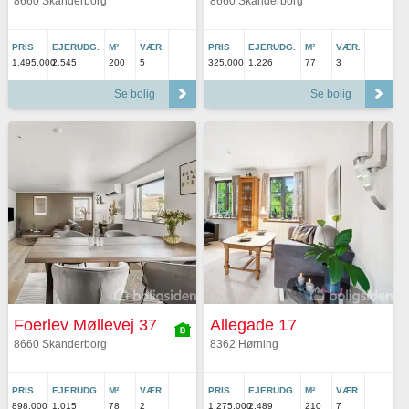
8660 Skanderborg
8660 Skanderborg
PRIS
EJERUDG.
M²
VÆR.
PRIS
EJERUDG.
M²
VÆR.
1.495.000
2.545
200
5
325.000
1.226
77
3
Se bolig
Se bolig
Foerlev Møllevej 37
Allegade 17
8660 Skanderborg
8362 Hørning
PRIS
EJERUDG.
M²
VÆR.
PRIS
EJERUDG.
M²
VÆR.
898.000
1.015
78
2
1.275.000
2.489
210
7