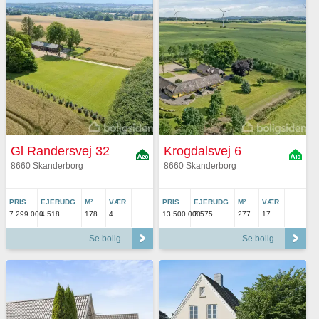
Gl Randersvej 32
Krogdalsvej 6
8660 Skanderborg
8660 Skanderborg
PRIS
EJERUDG.
M²
VÆR.
PRIS
EJERUDG.
M²
VÆR.
7.299.000
4.518
178
4
13.500.000
7.575
277
17
Se bolig
Se bolig