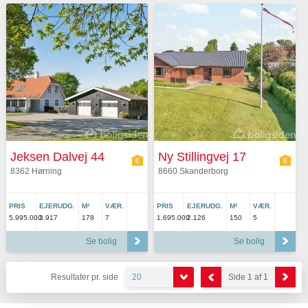
Jeksen Dalvej 44
Ny Stillingvej 17
8362 Hørning
8660 Skanderborg
PRIS
EJERUDG.
M²
VÆR.
PRIS
EJERUDG.
M²
VÆR.
5.995.000
3.917
178
7
1.695.000
2.126
150
5
Se bolig
Se bolig
Resultater pr. side
20
Side 1 af 1