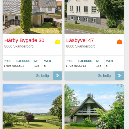
Hårby Bygade 30
Låsbyvej 47
8660 Skanderborg
8660 Skanderborg
PRIS
EJERUDG.
M²
VÆR.
PRIS
EJERUDG.
M²
VÆR.
1.695.000
1.592
134
5
1.735.000
2.013
145
5
Se bolig
Se bolig