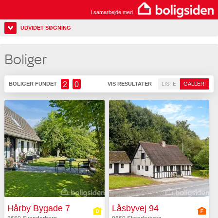
i samarbejde med
UDVIDET SØGNING
Boliger
2
0
BOLIGER FUNDET
VIS RESULTATER
LISTE
GALLERI
Hårby Bygade 7
Låsbyvej 94