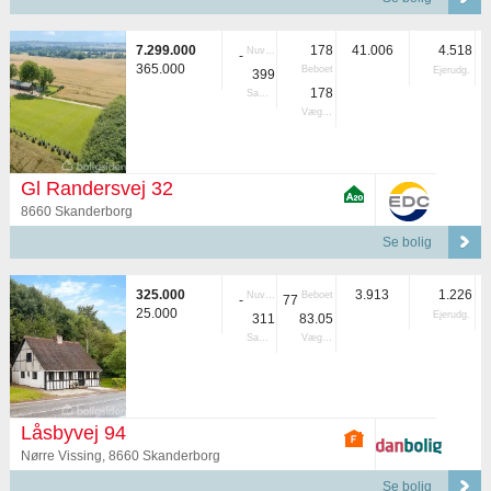
7.299.000
178
41.006
4.518
Nuvær.
-
365.000
Beboet
Ejerudg.
399
178
Samlet
Vægtet
Gl Randersvej 32
8660 Skanderborg
Se bolig
325.000
3.913
1.226
Nuvær.
Beboet
-
77
25.000
Ejerudg.
311
83.05
Samlet
Vægtet
Låsbyvej 94
Nørre Vissing, 8660 Skanderborg
Se bolig