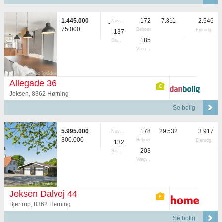
1.445.000
172
7.811
2.546
Nuvær.
-
75.000
Beboet
Ejerudg.
137
185
Samlet
Vægtet
Allegade 36
Jeksen, 8362 Hørning
Se bolig
5.995.000
178
29.532
3.917
Nuvær.
-
300.000
Beboet
Ejerudg.
132
203
Samlet
Vægtet
Jeksen Dalvej 44
Bjertrup, 8362 Hørning
Se bolig