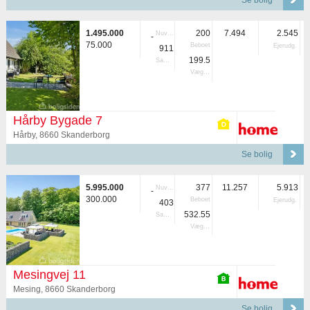
Se bolig
1.495.000
200
7.494
2.545
Nuvær.
-
75.000
Beboet
Ejerudg.
911
199.5
Samlet
Vægtet
Hårby Bygade 7
Hårby, 8660 Skanderborg
Se bolig
5.995.000
377
11.257
5.913
Nuvær.
-
300.000
Beboet
Ejerudg.
403
532.55
Samlet
Vægtet
Mesingvej 11
Mesing, 8660 Skanderborg
Se bolig