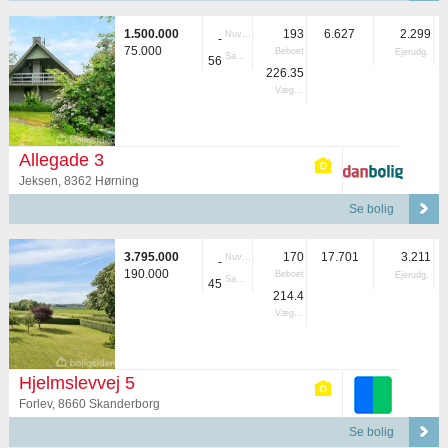
1.500.000
193
6.627
2.299
Nuvær.
-
75.000
Beboet
Ejerudg.
Samlet
56
226.35
Vægtet
Allegade 3
Jeksen, 8362 Hørning
Se bolig
3.795.000
170
17.701
3.211
Nuvær.
-
190.000
Beboet
Ejerudg.
Samlet
45
214.4
Vægtet
Hjelmslevvej 5
Forlev, 8660 Skanderborg
Se bolig