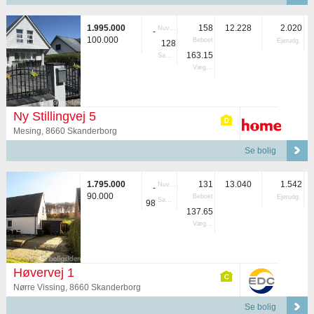
1.995.000
158
12.228
2.020
Nuvær.
-
100.000
Beboet
Ejerudg.
128
163.15
Samlet
Vægtet
Ny Stillingvej 5
Mesing, 8660 Skanderborg
Se bolig
1.795.000
131
13.040
1.542
Nuvær.
-
90.000
Beboet
Ejerudg.
Samlet
98
137.65
Vægtet
Høvervej 1
Nørre Vissing, 8660 Skanderborg
Se bolig