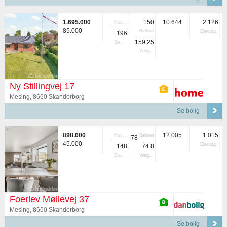
1.695.000
150
10.644
2.126
Nuvær.
-
85.000
Beboet
Ejerudg.
196
159.25
Samlet
Vægtet
Ny Stillingvej 17
Mesing, 8660 Skanderborg
Se bolig
898.000
12.005
1.015
Nuvær.
Beboet
-
78
45.000
Ejerudg.
148
74.8
Samlet
Vægtet
Foerlev Møllevej 37
Mesing, 8660 Skanderborg
Se bolig