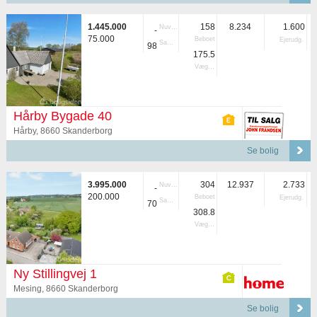
1.445.000
158
8.234
1.600
Nuvær.
-
75.000
Beboet
Ejerudg.
Samlet
98
175.5
Vægtet
Hårby Bygade 40
Hårby, 8660 Skanderborg
Se bolig
3.995.000
304
12.937
2.733
Nuvær.
-
200.000
Beboet
Ejerudg.
Samlet
70
308.8
Vægtet
Ny Stillingvej 1
Mesing, 8660 Skanderborg
Se bolig