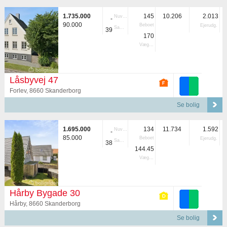
1.735.000
145
10.206
2.013
Nuvær.
-
90.000
Beboet
Ejerudg.
Samlet
39
170
Vægtet
Låsbyvej 47
Forlev, 8660 Skanderborg
Se bolig
1.695.000
134
11.734
1.592
Nuvær.
-
85.000
Beboet
Ejerudg.
Samlet
38
144.45
Vægtet
Hårby Bygade 30
Hårby, 8660 Skanderborg
Se bolig