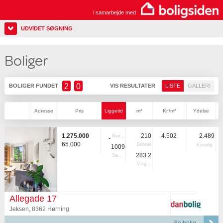
i samarbejde med
UDVIDET SØGNING
Boliger
2
0
BOLIGER FUNDET
VIS RESULTATER
LISTE
GALLERI
Adresse
Pris
Liggetid
m²
Kr./m²
Ydelse
1.275.000
210
4.502
2.489
Nuvær.
-
65.000
Beboet
Ejerudg.
1009
283.2
Samlet
Vægtet
Allegade 17
Jeksen, 8362 Hørning