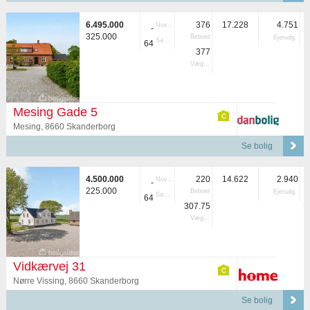
6.495.000
376
17.228
4.751
Nuvær.
-
325.000
Beboet
Ejerudg.
Samlet
64
377
Vægtet
Mesing Gade 5
Mesing, 8660 Skanderborg
Se bolig
4.500.000
220
14.622
2.940
Nuvær.
-
225.000
Beboet
Ejerudg.
Samlet
64
307.75
Vægtet
Vidkærvej 31
Nørre Vissing, 8660 Skanderborg
Se bolig