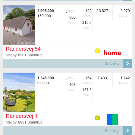
2.995.000
192
13.827
2.070
Nuvær.
-
150.000
Beboet
Ejerudg.
500
216.6
Samlet
Vægtet
Randersvej 54
Mejlby, 8981 Spentrup
Se bolig
1.245.000
154
7.433
1.742
Nuvær.
-
65.000
Beboet
Ejerudg.
408
167.5
Samlet
Vægtet
Randersvej 4
Mejlby, 8981 Spentrup
Se bolig