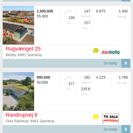
1.095.000
147
6.975
1.492
Nuvær.
-
55.000
Beboet
Ejerudg.
139
157
Samlet
Vægtet
Rugvænget 25
Mejlby, 8981 Spentrup
Se bolig
995.000
192
4.223
1.766
Nuvær.
-
50.000
Beboet
Ejerudg.
377
235.6
Samlet
Vægtet
Randrupvej 8
Over Randrup, 8981 Spentrup
Se bolig