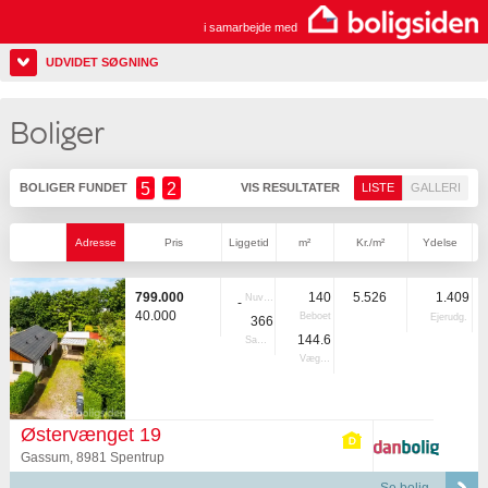
i samarbejde med
UDVIDET SØGNING
Boliger
5
2
BOLIGER FUNDET
VIS RESULTATER
LISTE
GALLERI
Adresse
Pris
Liggetid
m²
Kr./m²
Ydelse
799.000
140
5.526
1.409
Nuvær.
-
40.000
Beboet
Ejerudg.
366
144.6
Samlet
Vægtet
Østervænget 19
Gassum, 8981 Spentrup