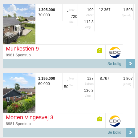
1.395.000
109
12.367
1.598
Nuvær.
-
70.000
Beboet
Ejerudg.
720
112.8
Samlet
Vægtet
Munkestien 9
8981 Spentrup
Se bolig
1.195.000
127
8.767
1.807
Nuvær.
-
60.000
Beboet
Ejerudg.
Samlet
50
136.3
Vægtet
Morten Vingesvej 3
8981 Spentrup
Se bolig