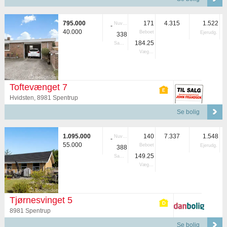
795.000
171
4.315
1.522
Nuvær.
-
40.000
Beboet
Ejerudg.
338
184.25
Samlet
Vægtet
Toftevænget 7
Hvidsten, 8981 Spentrup
Se bolig
1.095.000
140
7.337
1.548
Nuvær.
-
55.000
Beboet
Ejerudg.
388
149.25
Samlet
Vægtet
Tjørnesvinget 5
8981 Spentrup
Se bolig