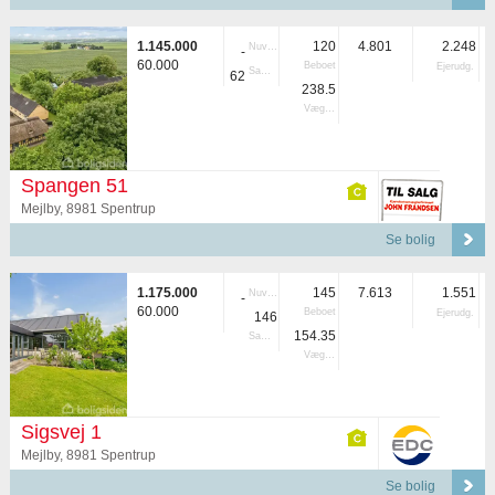
1.145.000
120
4.801
2.248
Nuvær.
-
60.000
Beboet
Ejerudg.
Samlet
62
238.5
Vægtet
Spangen 51
Mejlby, 8981 Spentrup
Se bolig
1.175.000
145
7.613
1.551
Nuvær.
-
60.000
Beboet
Ejerudg.
146
154.35
Samlet
Vægtet
Sigsvej 1
Mejlby, 8981 Spentrup
Se bolig