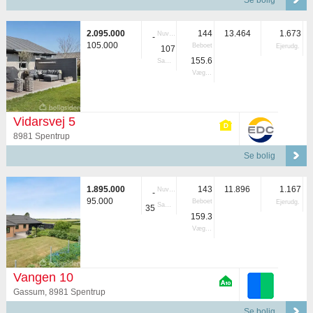
Se bolig
2.095.000
144
13.464
1.673
Nuvær.
-
105.000
Beboet
Ejerudg.
107
155.6
Samlet
Vægtet
Vidarsvej 5
8981 Spentrup
Se bolig
1.895.000
143
11.896
1.167
Nuvær.
-
95.000
Beboet
Ejerudg.
Samlet
35
159.3
Vægtet
Vangen 10
Gassum, 8981 Spentrup
Se bolig