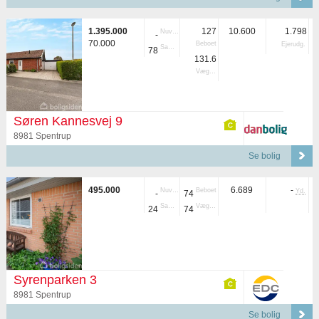
1.395.000
127
10.600
1.798
Nuvær.
-
70.000
Beboet
Ejerudg.
Samlet
78
131.6
Vægtet
Søren Kannesvej 9
8981 Spentrup
Se bolig
495.000
6.689
-
Nuvær.
Beboet
Yd.
-
74
Samlet
Vægtet
24
74
Syrenparken 3
8981 Spentrup
Se bolig