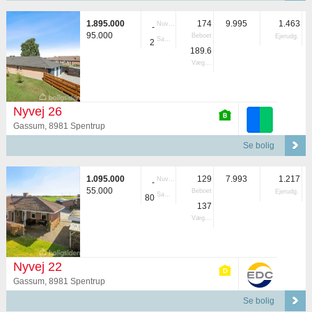
1.895.000
174
9.995
1.463
Nuvær.
-
95.000
Beboet
Ejerudg.
Samlet
2
189.6
Vægtet
Nyvej 26
Gassum, 8981 Spentrup
Se bolig
1.095.000
129
7.993
1.217
Nuvær.
-
55.000
Beboet
Ejerudg.
Samlet
80
137
Vægtet
Nyvej 22
Gassum, 8981 Spentrup
Se bolig