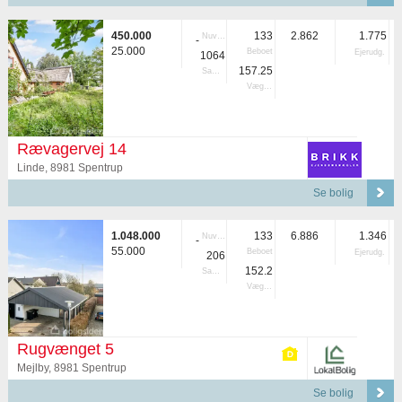
450.000
133
2.862
1.775
Nuvær.
-
25.000
Beboet
Ejerudg.
1064
157.25
Samlet
Vægtet
Rævagervej 14
Linde, 8981 Spentrup
Se bolig
1.048.000
133
6.886
1.346
Nuvær.
-
55.000
Beboet
Ejerudg.
206
152.2
Samlet
Vægtet
Rugvænget 5
Mejlby, 8981 Spentrup
Se bolig