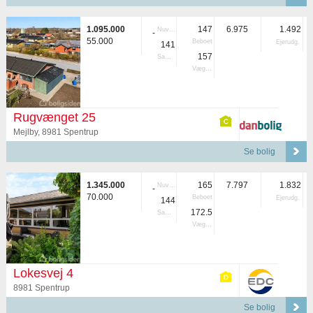
1.095.000
147
6.975
1.492
Nuvær.
-
55.000
Beboet
Ejerudg.
141
157
Samlet
Vægtet
Rugvænget 25
Mejlby, 8981 Spentrup
Se bolig
1.345.000
165
7.797
1.832
Nuvær.
-
70.000
Beboet
Ejerudg.
144
172.5
Samlet
Vægtet
Lokesvej 4
8981 Spentrup
Se bolig