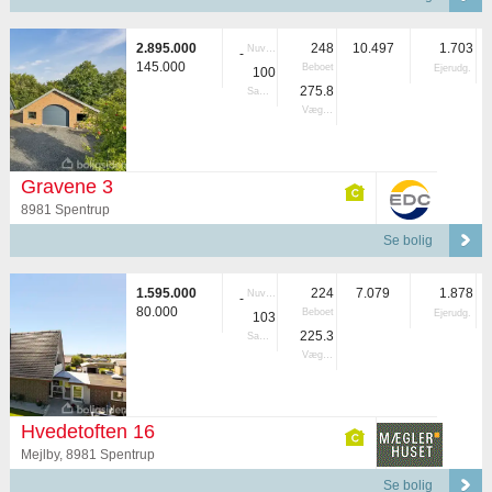
2.895.000
248
10.497
1.703
Nuvær.
-
145.000
Beboet
Ejerudg.
100
275.8
Samlet
Vægtet
Gravene 3
8981 Spentrup
Se bolig
1.595.000
224
7.079
1.878
Nuvær.
-
80.000
Beboet
Ejerudg.
103
225.3
Samlet
Vægtet
Hvedetoften 16
Mejlby, 8981 Spentrup
Se bolig