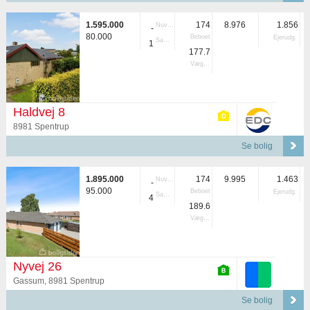
1.595.000
174
8.976
1.856
Nuvær.
-
80.000
Beboet
Ejerudg.
Samlet
1
177.7
Vægtet
Haldvej 8
8981 Spentrup
Se bolig
1.895.000
174
9.995
1.463
Nuvær.
-
95.000
Beboet
Ejerudg.
Samlet
4
189.6
Vægtet
Nyvej 26
Gassum, 8981 Spentrup
Se bolig