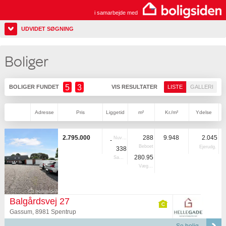
i samarbejde med
UDVIDET SØGNING
Boliger
5
3
BOLIGER FUNDET
VIS RESULTATER
LISTE
GALLERI
Adresse
Pris
Liggetid
m²
Kr./m²
Ydelse
2.795.000
288
9.948
2.045
Nuvær.
-
Beboet
Ejerudg.
338
280.95
Samlet
Vægtet
Balgårdsvej 27
Gassum, 8981 Spentrup