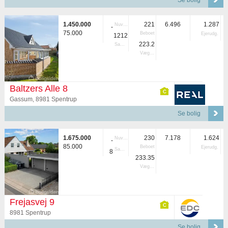
Se bolig
1.450.000
221
6.496
1.287
Nuvær.
-
75.000
Beboet
Ejerudg.
1212
223.2
Samlet
Vægtet
Baltzers Alle 8
Gassum, 8981 Spentrup
Se bolig
1.675.000
230
7.178
1.624
Nuvær.
-
85.000
Beboet
Ejerudg.
Samlet
8
233.35
Vægtet
Frejasvej 9
8981 Spentrup
Se bolig