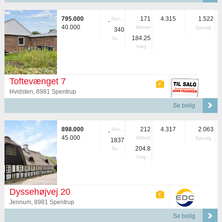
795.000
171
4.315
1.522
Nuvær.
-
40.000
Beboet
Ejerudg.
340
184.25
Samlet
Vægtet
Toftevænget 7
Hvidsten, 8981 Spentrup
Se bolig
898.000
212
4.317
2.063
Nuvær.
-
45.000
Beboet
Ejerudg.
1837
204.8
Samlet
Vægtet
Dyssehøjvej 20
Jennum, 8981 Spentrup
Se bolig