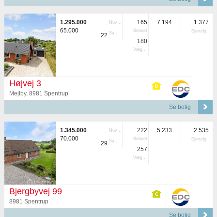
1.295.000
165
7.194
1.377
Nuvær.
-
65.000
Beboet
Ejerudg.
Samlet
22
180
Vægtet
Højvej 3
Mejlby, 8981 Spentrup
Se bolig
1.345.000
222
5.233
2.535
Nuvær.
-
70.000
Beboet
Ejerudg.
Samlet
29
257
Vægtet
Bjergbyvej 99
8981 Spentrup
Se bolig