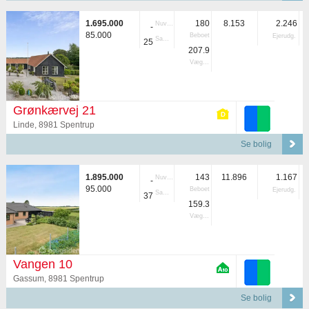
1.695.000
180
8.153
2.246
Nuvær.
-
85.000
Beboet
Ejerudg.
Samlet
25
207.9
Vægtet
Grønkærvej 21
Linde, 8981 Spentrup
Se bolig
1.895.000
143
11.896
1.167
Nuvær.
-
95.000
Beboet
Ejerudg.
Samlet
37
159.3
Vægtet
Vangen 10
Gassum, 8981 Spentrup
Se bolig