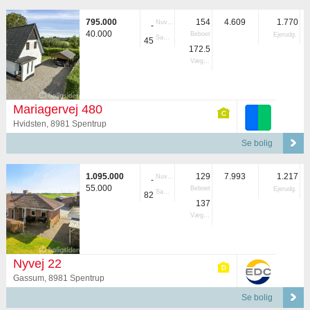
795.000
154
4.609
1.770
Nuvær.
-
40.000
Beboet
Ejerudg.
Samlet
45
172.5
Vægtet
Mariagervej 480
Hvidsten, 8981 Spentrup
Se bolig
1.095.000
129
7.993
1.217
Nuvær.
-
55.000
Beboet
Ejerudg.
Samlet
82
137
Vægtet
Nyvej 22
Gassum, 8981 Spentrup
Se bolig