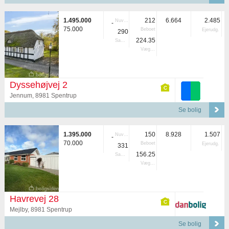
1.495.000
212
6.664
2.485
Nuvær.
-
75.000
Beboet
Ejerudg.
290
224.35
Samlet
Vægtet
Dyssehøjvej 2
Jennum, 8981 Spentrup
Se bolig
1.395.000
150
8.928
1.507
Nuvær.
-
70.000
Beboet
Ejerudg.
331
156.25
Samlet
Vægtet
Havrevej 28
Mejlby, 8981 Spentrup
Se bolig