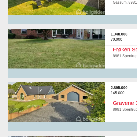
Gassum, 8981
1.348.000
70.000
Frøken So
8981 Spentru
2.895.000
145.000
Gravene 
8981 Spentru