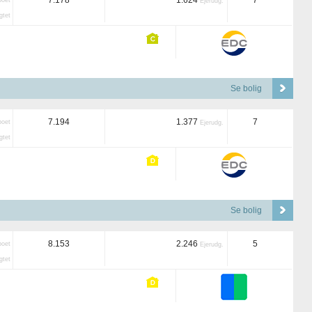
7.178
1.624
7
boet
Ejerudg.
tet
Se bolig
7.194
1.377
7
boet
Ejerudg.
tet
Se bolig
8.153
2.246
5
boet
Ejerudg.
tet