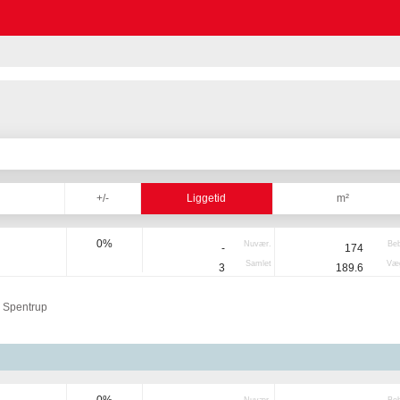
+/-
Liggetid
m²
0%
Nuvær.
Be
-
174
Samlet
Væg
3
189.6
 Spentrup