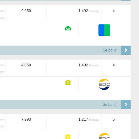
9.950
1.492
4
boet
Ejerudg.
tet
Se bolig
4.059
1.402
4
boet
Ejerudg.
tet
Se bolig
7.993
1.217
5
boet
Ejerudg.
tet