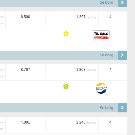
Se bolig
6.500
1.397
4
boet
Ejerudg.
tet
Se bolig
8.767
1.807
4
boet
Ejerudg.
tet
Se bolig
4.801
2.248
4
boet
Ejerudg.
tet