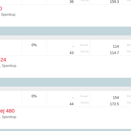
Samlet
Væg
36
159.3
0
 Spentrup
0%
Nuvær.
Be
-
114
Samlet
Væg
43
114.7
 24
1 Spentrup
0%
Nuvær.
Be
-
154
Samlet
Væg
44
172.5
ej 480
1 Spentrup