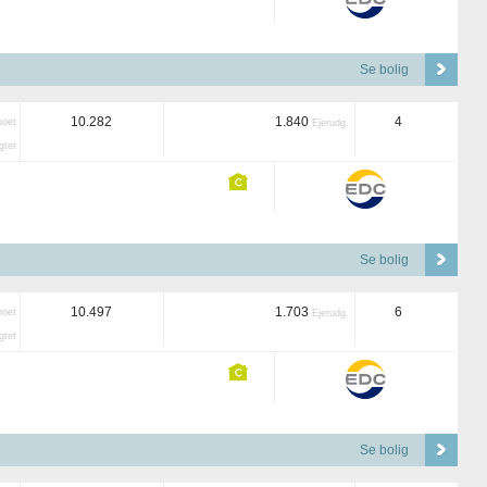
Se bolig
10.282
1.840
4
boet
Ejerudg.
tet
Se bolig
10.497
1.703
6
boet
Ejerudg.
tet
Se bolig