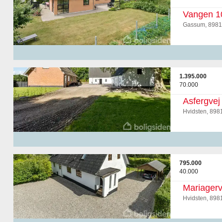
Vangen 1
Gassum, 8981
1.395.000
70.000
Asfergvej
Hvidsten, 898
795.000
40.000
Mariagerv
Hvidsten, 898