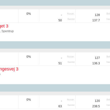
0%
Nuvær.
Be
-
128
Samlet
Væg
50
137.7
et 3
1 Spentrup
0%
Nuvær.
Be
-
127
Samlet
Væg
51
136.3
ngesvej 3
p
0%
Nuvær.
Be
-
120
Samlet
Væg
63
238.5