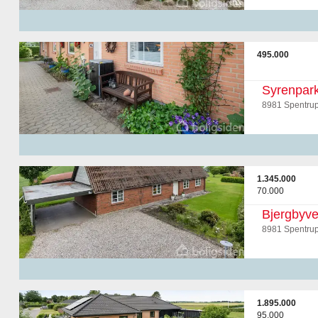
495.000
Syrenpar
8981 Spentru
1.345.000
70.000
Bjergbyve
8981 Spentru
1.895.000
95.000