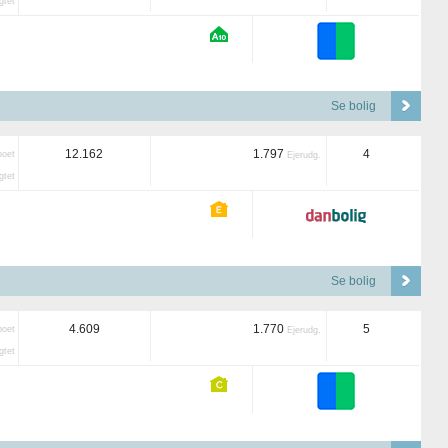
tet
Se bolig
12.162
1.797
4
boet
Ejerudg.
tet
Se bolig
4.609
1.770
5
boet
Ejerudg.
tet