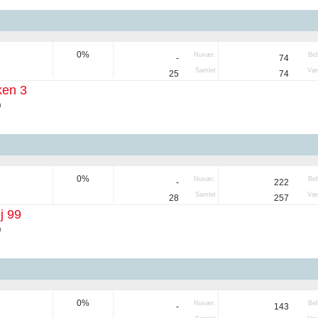
0%
Nuvær.
Be
-
74
Samlet
Væg
25
74
ken 3
p
0%
Nuvær.
Be
-
222
Samlet
Væg
28
257
j 99
p
0%
Nuvær.
Be
-
143