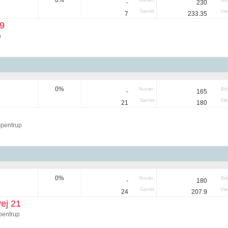
0%
Nuvær.
Be
-
230
Samlet
Væg
7
233.35
 9
p
0%
Nuvær.
Be
-
165
Samlet
Væg
21
180
Spentrup
0%
Nuvær.
Be
-
180
Samlet
Væg
24
207.9
ej 21
pentrup