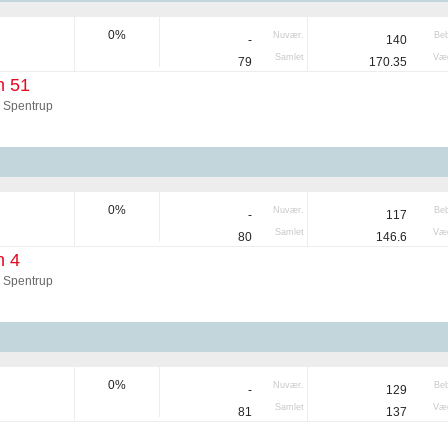
0%
Nuvær.
Be
-
140
Samlet
Væg
79
170.35
n 51
 Spentrup
0%
Nuvær.
Be
-
117
Samlet
Væg
80
146.6
n 4
 Spentrup
0%
Nuvær.
Be
-
129
Samlet
Væg
81
137