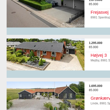
1.675.000
85.000
Frejasvej
8981 Spentru
1.295.000
65.000
Højvej 3
Mejlby, 8981 
1.695.000
85.000
Grønkærv
Linde, 8981 S