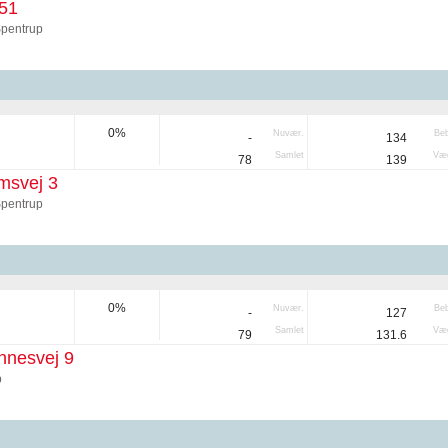
51
Spentrup
0%
Nuvær.
Be
-
134
Samlet
Væg
78
139
msvej 3
Spentrup
0%
Nuvær.
Be
-
127
Samlet
Væg
79
131.6
nnesvej 9
p