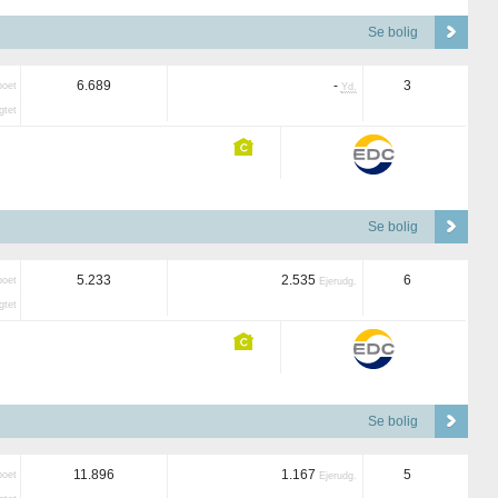
Se bolig
6.689
-
3
boet
Yd.
tet
Se bolig
5.233
2.535
6
boet
Ejerudg.
tet
Se bolig
11.896
1.167
5
boet
Ejerudg.