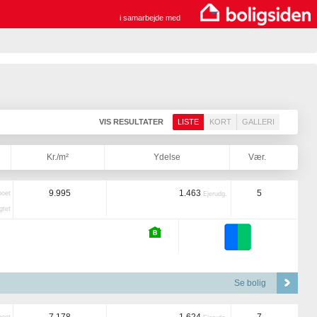
i samarbejde med
VIS RESULTATER
LISTE
KORT
GALLERI
Kr./m²
Ydelse
Vær.
9.995
1.463
5
boet
Ejerudg.
tet
Se bolig