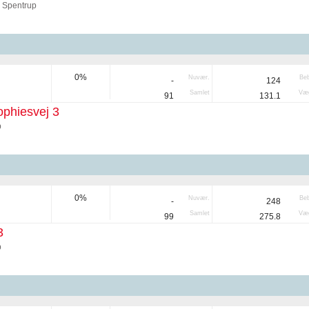
 Spentrup
0%
Nuvær.
Be
-
124
Samlet
Væg
91
131.1
phiesvej 3
p
0%
Nuvær.
Be
-
248
Samlet
Væg
99
275.8
3
p