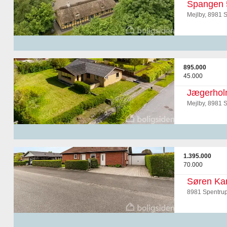
Spangen 
Mejlby, 8981 
895.000
45.000
Jægerhol
Mejlby, 8981 
1.395.000
70.000
Søren Ka
8981 Spentru