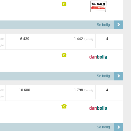
Se bolig
6.439
1.442
4
boet
Ejerudg.
tet
Se bolig
10.600
1.798
4
boet
Ejerudg.
tet
Se bolig