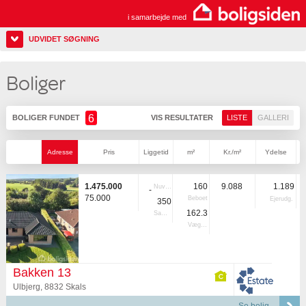
i samarbejde med
UDVIDET SØGNING
Boliger
6
BOLIGER FUNDET
VIS RESULTATER
LISTE
GALLERI
Adresse
Pris
Liggetid
m²
Kr./m²
Ydelse
1.475.000
160
9.088
1.189
Nuvær.
-
75.000
Beboet
Ejerudg.
350
162.3
Samlet
Vægtet
Bakken 13
Ulbjerg, 8832 Skals