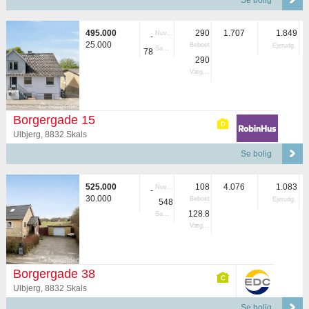
Se bolig
495.000
290
1.707
1.849
Nuvær.
-
25.000
Beboet
Ejerudg.
Samlet
78
290
Vægtet
Borgergade 15
Ulbjerg, 8832 Skals
Se bolig
525.000
108
4.076
1.083
Nuvær.
-
30.000
Beboet
Ejerudg.
548
128.8
Samlet
Vægtet
Borgergade 38
Ulbjerg, 8832 Skals
Se bolig