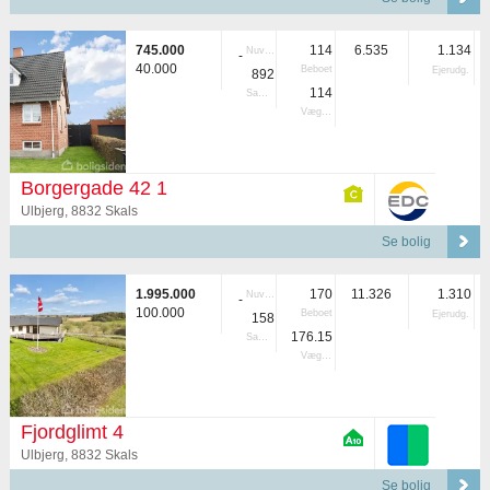
745.000
114
6.535
1.134
Nuvær.
-
40.000
Beboet
Ejerudg.
892
114
Samlet
Vægtet
Borgergade 42 1
Ulbjerg, 8832 Skals
Se bolig
1.995.000
170
11.326
1.310
Nuvær.
-
100.000
Beboet
Ejerudg.
158
176.15
Samlet
Vægtet
Fjordglimt 4
Ulbjerg, 8832 Skals
Se bolig