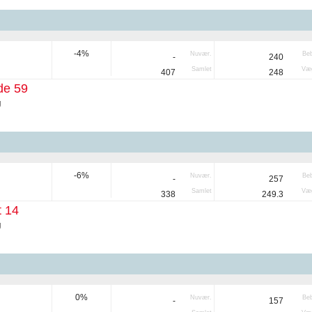
-4%
Nuvær.
Be
-
240
Samlet
Væg
407
248
de 59
g
-6%
Nuvær.
Be
-
257
Samlet
Væg
338
249.3
 14
g
0%
Nuvær.
Be
-
157