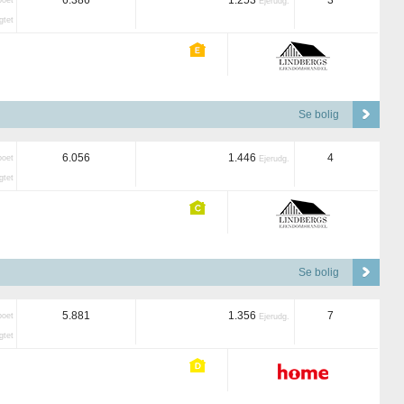
6.386
1.253
3
boet
Ejerudg.
tet
Se bolig
6.056
1.446
4
boet
Ejerudg.
tet
Se bolig
5.881
1.356
7
boet
Ejerudg.
tet