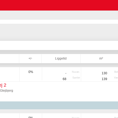
+/-
Liggetid
m²
0%
Nuvær.
Be
-
130
Samlet
Væg
68
139
j 2
Glejbjerg