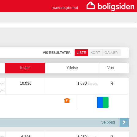
i samarbejde med
VIS RESULTATER
LISTE
KORT
GALLERI
Kr./m²
Ydelse
Vær.
10.036
1.680
4
boet
Ejerudg.
tet
Se bolig