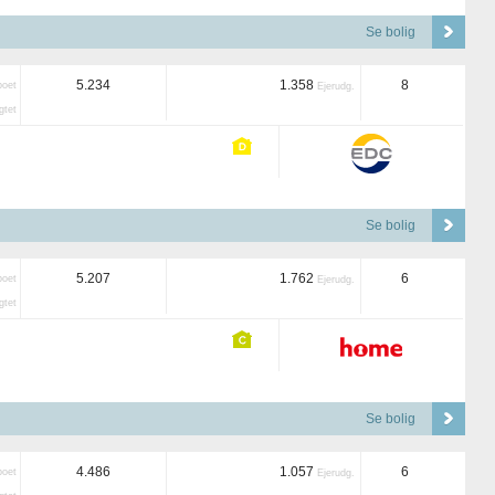
Se bolig
5.234
1.358
8
boet
Ejerudg.
tet
Se bolig
5.207
1.762
6
boet
Ejerudg.
tet
Se bolig
4.486
1.057
6
boet
Ejerudg.