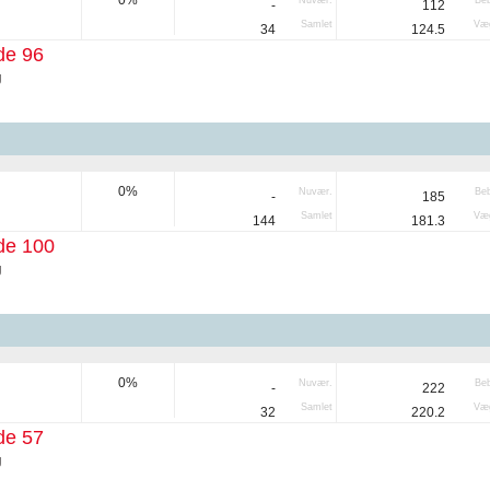
0%
Nuvær.
Be
-
112
Samlet
Væg
34
124.5
de 96
g
0%
Nuvær.
Be
-
185
Samlet
Væg
144
181.3
de 100
g
0%
Nuvær.
Be
-
222
Samlet
Væg
32
220.2
de 57
g