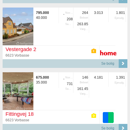
795.000
264
3.013
1.801
Nuvær.
-
40.000
Beboet
Ejerudg.
208
263.85
Samlet
Vægtet
Vestergade 2
6623 Vorbasse
Se bolig
675.000
146
4.181
1.391
Nuvær.
-
35.000
Beboet
Ejerudg.
731
161.45
Samlet
Vægtet
Fittingvej 18
6623 Vorbasse
Se bolig