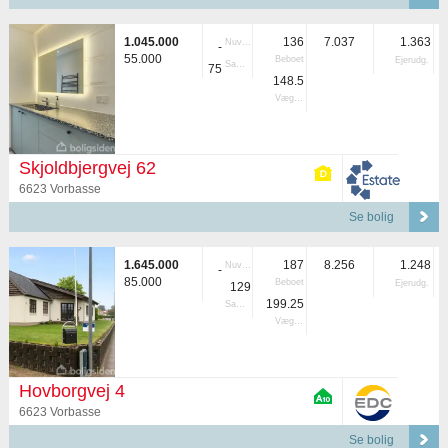
1.045.000
136
7.037
1.363
Nuvær.
-
55.000
Beboet
Ejerudg.
Samlet
75
148.5
Vægtet
Skjoldbjergvej 62
6623 Vorbasse
Se bolig
1.645.000
187
8.256
1.248
Nuvær.
-
85.000
Beboet
Ejerudg.
129
199.25
Samlet
Vægtet
Hovborgvej 4
6623 Vorbasse
Se bolig