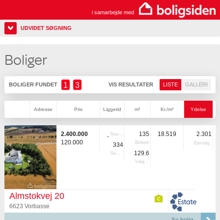
i samarbejde med
UDVIDET SØGNING
Boliger
1
3
BOLIGER FUNDET
VIS RESULTATER
LISTE
GALLERI
Adresse
Pris
Liggetid
m²
Kr./m²
Ydelse
2.400.000
135
18.519
2.301
Nuvær.
-
120.000
Beboet
Ejerudg.
334
129.6
Samlet
Vægtet
Almstokvej 20
6623 Vorbasse