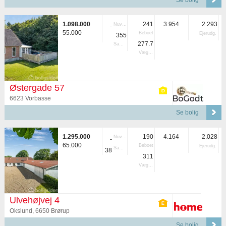
Se bolig
1.098.000
241
3.954
2.293
Nuvær.
-
55.000
Beboet
Ejerudg.
355
277.7
Samlet
Vægtet
Østergade 57
6623 Vorbasse
Se bolig
1.295.000
190
4.164
2.028
Nuvær.
-
65.000
Beboet
Ejerudg.
Samlet
38
311
Vægtet
Ulvehøjvej 4
Okslund, 6650 Brørup
Se bolig