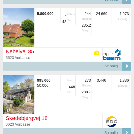
5.800.000
244
24.660
1.973
Nuvær.
-
Beboet
Ejerudg.
Samlet
48
235.2
Vægtet
Nebelvej 35
6623 Vorbasse
Se bolig
995.000
273
3.446
1.836
Nuvær.
-
50.000
Beboet
Ejerudg.
448
288.7
Samlet
Vægtet
Skødebjergvej 18
6623 Vorbasse
Se bolig