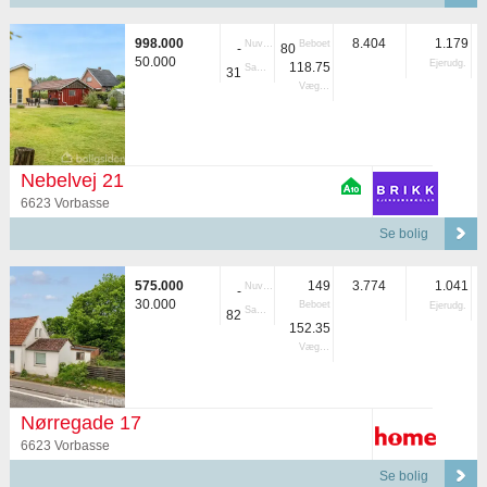
998.000
8.404
1.179
Nuvær.
Beboet
-
80
50.000
Ejerudg.
118.75
Samlet
31
Vægtet
Nebelvej 21
6623 Vorbasse
Se bolig
575.000
149
3.774
1.041
Nuvær.
-
30.000
Beboet
Ejerudg.
Samlet
82
152.35
Vægtet
Nørregade 17
6623 Vorbasse
Se bolig