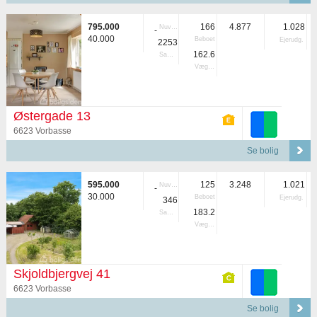
795.000
166
4.877
1.028
Nuvær.
-
40.000
Beboet
Ejerudg.
2253
162.6
Samlet
Vægtet
Østergade 13
6623 Vorbasse
Se bolig
595.000
125
3.248
1.021
Nuvær.
-
30.000
Beboet
Ejerudg.
346
183.2
Samlet
Vægtet
Skjoldbjergvej 41
6623 Vorbasse
Se bolig