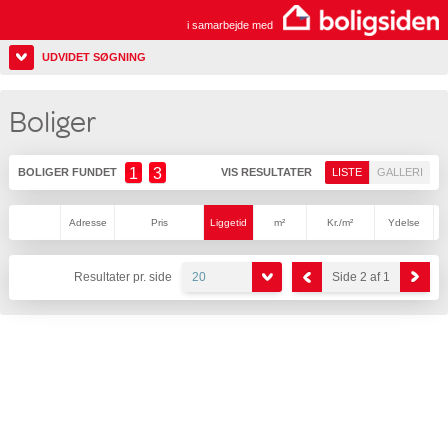
i samarbejde med
UDVIDET SØGNING
Boliger
1
3
BOLIGER FUNDET
VIS RESULTATER
LISTE
GALLERI
Adresse
Pris
Liggetid
m²
Kr./m²
Ydelse
Resultater pr. side
20
Side 2 af 1