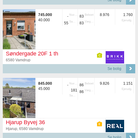
Se bolig
745.000
8.976
1.760
Nuvær.
Beboet
-
83
40.000
Ejerudg.
Samlet
Vægtet
55
83
Søndergade 20F 1 th
6580 Vamdrup
Se bolig
845.000
9.826
1.151
Nuvær.
Beboet
-
86
45.000
Ejerudg.
181
Vægtet
86
Samlet
Hjarup Byvej 36
Hjarup, 6580 Vamdrup
Se bolig