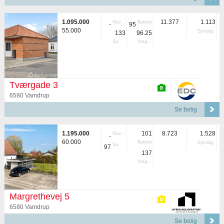
1.095.000
11.377
1.113
Nuvær.
Beboet
-
95
55.000
Ejerudg.
133
96.25
Samlet
Vægtet
Tværgade 3
6580 Vamdrup
Se bolig
1.195.000
101
8.723
1.528
Nuvær.
-
60.000
Beboet
Ejerudg.
Samlet
97
137
Vægtet
Margrethevej 5
6580 Vamdrup
Se bolig