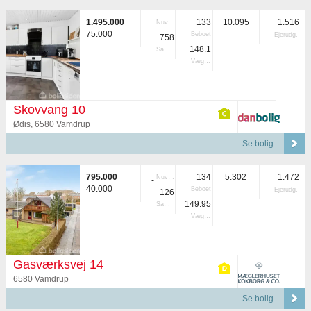
1.495.000
133
10.095
1.516
Nuvær.
-
75.000
Beboet
Ejerudg.
758
148.1
Samlet
Vægtet
Skovvang 10
Ødis, 6580 Vamdrup
Se bolig
795.000
134
5.302
1.472
Nuvær.
-
40.000
Beboet
Ejerudg.
126
149.95
Samlet
Vægtet
Gasværksvej 14
6580 Vamdrup
Se bolig