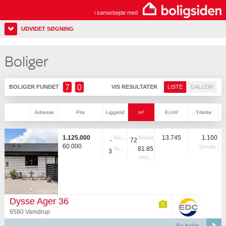
i samarbejde med
UDVIDET SØGNING
Boliger
7
0
BOLIGER FUNDET
VIS RESULTATER
LISTE
GALLERI
Adresse
Pris
Liggetid
m²
Kr./m²
Ydelse
1.125.000
13.745
1.100
Nuvær.
Beboet
-
72
60.000
Ejerudg.
81.85
Samlet
3
Vægtet
Dysse Ager 36
6580 Vamdrup