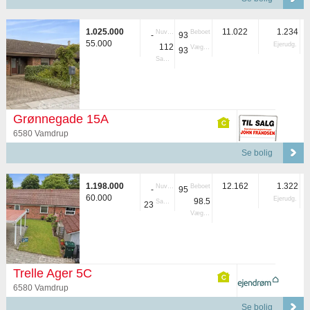
1.025.000
11.022
1.234
Nuvær.
Beboet
-
93
55.000
Ejerudg.
112
Vægtet
93
Samlet
Grønnegade 15A
6580 Vamdrup
Se bolig
1.198.000
12.162
1.322
Nuvær.
Beboet
-
95
60.000
Ejerudg.
98.5
Samlet
23
Vægtet
Trelle Ager 5C
6580 Vamdrup
Se bolig