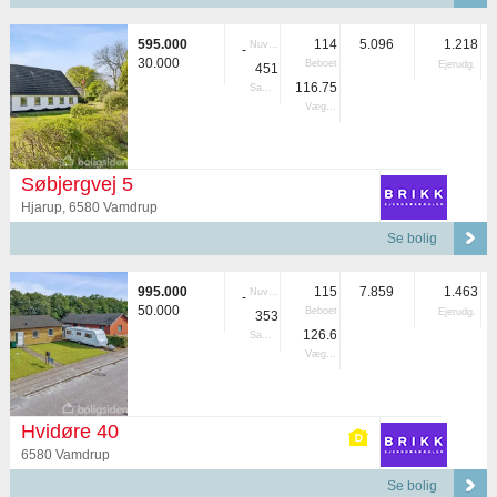
595.000
114
5.096
1.218
Nuvær.
-
30.000
Beboet
Ejerudg.
451
116.75
Samlet
Vægtet
Søbjergvej 5
Hjarup, 6580 Vamdrup
Se bolig
995.000
115
7.859
1.463
Nuvær.
-
50.000
Beboet
Ejerudg.
353
126.6
Samlet
Vægtet
Hvidøre 40
6580 Vamdrup
Se bolig