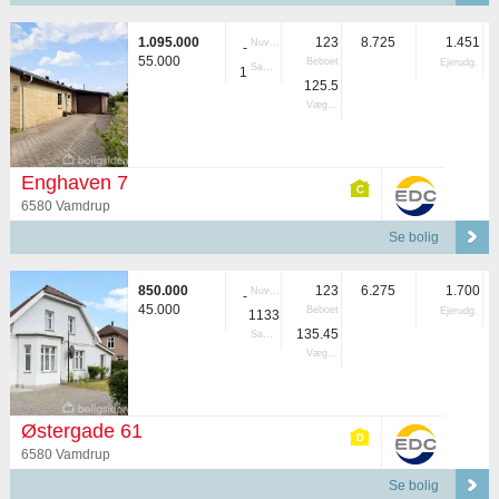
1.095.000
123
8.725
1.451
Nuvær.
-
55.000
Beboet
Ejerudg.
Samlet
1
125.5
Vægtet
Enghaven 7
6580 Vamdrup
Se bolig
850.000
123
6.275
1.700
Nuvær.
-
45.000
Beboet
Ejerudg.
1133
135.45
Samlet
Vægtet
Østergade 61
6580 Vamdrup
Se bolig