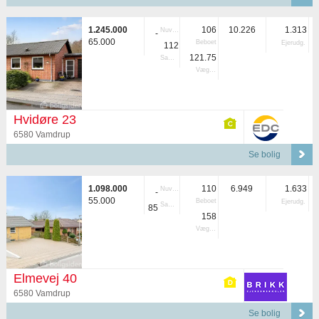
1.245.000
106
10.226
1.313
Nuvær.
-
65.000
Beboet
Ejerudg.
112
121.75
Samlet
Vægtet
Hvidøre 23
6580 Vamdrup
Se bolig
1.098.000
110
6.949
1.633
Nuvær.
-
55.000
Beboet
Ejerudg.
Samlet
85
158
Vægtet
Elmevej 40
6580 Vamdrup
Se bolig