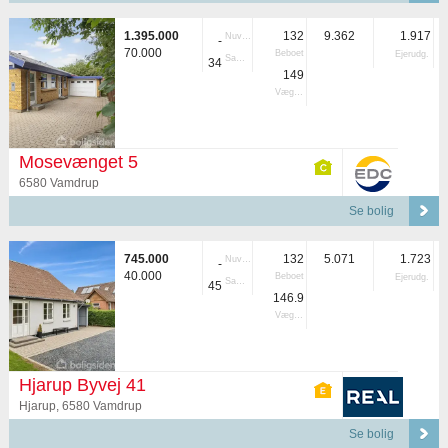
1.395.000
132
9.362
1.917
Nuvær.
-
70.000
Beboet
Ejerudg.
Samlet
34
149
Vægtet
Mosevænget 5
6580 Vamdrup
Se bolig
745.000
132
5.071
1.723
Nuvær.
-
40.000
Beboet
Ejerudg.
Samlet
45
146.9
Vægtet
Hjarup Byvej 41
Hjarup, 6580 Vamdrup
Se bolig