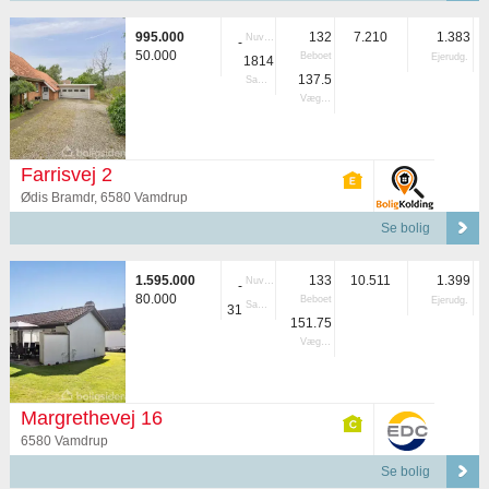
995.000
132
7.210
1.383
Nuvær.
-
50.000
Beboet
Ejerudg.
1814
137.5
Samlet
Vægtet
Farrisvej 2
Ødis Bramdr, 6580 Vamdrup
Se bolig
1.595.000
133
10.511
1.399
Nuvær.
-
80.000
Beboet
Ejerudg.
Samlet
31
151.75
Vægtet
Margrethevej 16
6580 Vamdrup
Se bolig