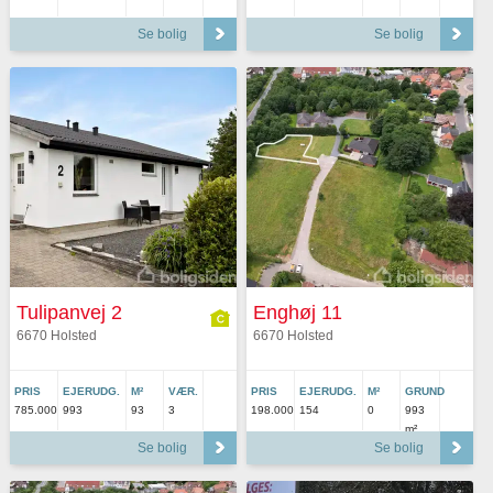
Se bolig
Se bolig
Tulipanvej 2
Enghøj 11
6670 Holsted
6670 Holsted
PRIS
EJERUDG.
M²
VÆR.
PRIS
EJERUDG.
M²
GRUND
785.000
993
93
3
198.000
154
0
993
m²
Se bolig
Se bolig