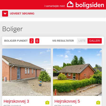
i samarbejde med
UDVIDET SØGNING
Boliger
2
8
BOLIGER FUNDET
VIS RESULTATER
LISTE
GALLERI
Hejrskovvej 3
Hejrskovvej 5