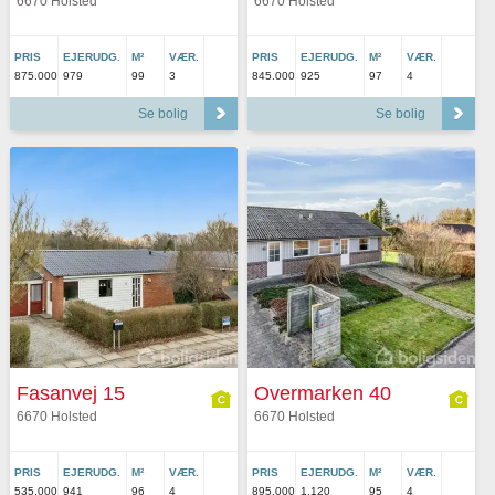
6670 Holsted
6670 Holsted
PRIS
EJERUDG.
M²
VÆR.
PRIS
EJERUDG.
M²
VÆR.
875.000
979
99
3
845.000
925
97
4
Se bolig
Se bolig
Fasanvej 15
Overmarken 40
6670 Holsted
6670 Holsted
PRIS
EJERUDG.
M²
VÆR.
PRIS
EJERUDG.
M²
VÆR.
535.000
941
96
4
895.000
1.120
95
4