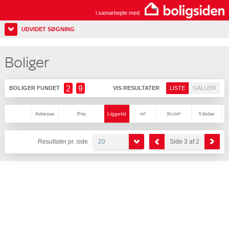
i samarbejde med
UDVIDET SØGNING
Boliger
2
9
BOLIGER FUNDET
VIS RESULTATER
LISTE
GALLERI
Adresse
Pris
Liggetid
m²
Kr./m²
Ydelse
Resultater pr. side
20
Side 3 af 2