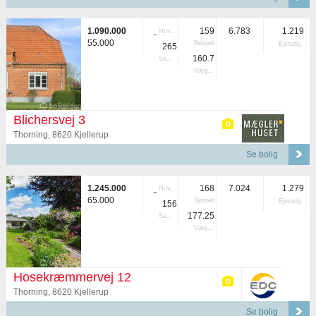
1.090.000
159
6.783
1.219
Nuvær.
-
55.000
Beboet
Ejerudg.
265
160.7
Samlet
Vægtet
Blichersvej 3
Thorning, 8620 Kjellerup
Se bolig
1.245.000
168
7.024
1.279
Nuvær.
-
65.000
Beboet
Ejerudg.
156
177.25
Samlet
Vægtet
Hosekræmmervej 12
Thorning, 8620 Kjellerup
Se bolig