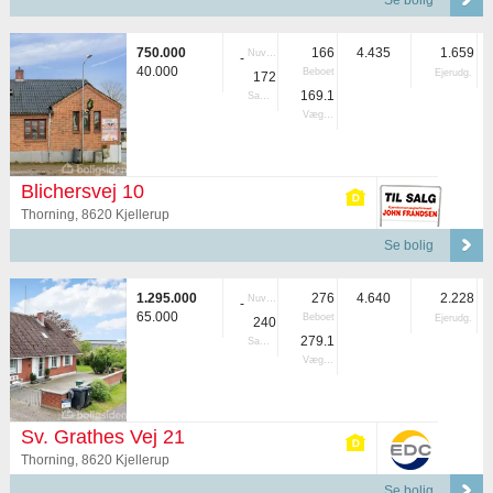
Se bolig
750.000
166
4.435
1.659
Nuvær.
-
40.000
Beboet
Ejerudg.
172
169.1
Samlet
Vægtet
Blichersvej 10
Thorning, 8620 Kjellerup
Se bolig
1.295.000
276
4.640
2.228
Nuvær.
-
65.000
Beboet
Ejerudg.
240
279.1
Samlet
Vægtet
Sv. Grathes Vej 21
Thorning, 8620 Kjellerup
Se bolig