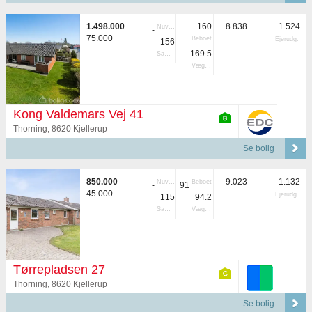
1.498.000
160
8.838
1.524
Nuvær.
-
75.000
Beboet
Ejerudg.
156
169.5
Samlet
Vægtet
Kong Valdemars Vej 41
Thorning, 8620 Kjellerup
Se bolig
850.000
9.023
1.132
Nuvær.
Beboet
-
91
45.000
Ejerudg.
115
94.2
Samlet
Vægtet
Tørrepladsen 27
Thorning, 8620 Kjellerup
Se bolig