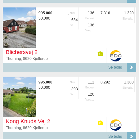
995.000
136
7.316
1.320
Nuvær.
-
50.000
Beboet
Ejerudg.
684
136
Samlet
Vægtet
Blichersvej 2
Thorning, 8620 Kjellerup
Se bolig
995.000
112
8.292
1.380
Nuvær.
-
50.000
Beboet
Ejerudg.
393
120
Samlet
Vægtet
Kong Knuds Vej 2
Thorning, 8620 Kjellerup
Se bolig