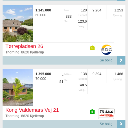
1.145.000
120
9.264
1.253
Nuvær.
-
60.000
Beboet
Ejerudg.
333
123.6
Samlet
Vægtet
Tørrepladsen 26
Thorning, 8620 Kjellerup
Se bolig
1.395.000
138
9.394
1.466
Nuvær.
-
70.000
Beboet
Ejerudg.
Samlet
51
148.5
Vægtet
Kong Valdemars Vej 21
Thorning, 8620 Kjellerup
Se bolig