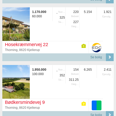
1.170.000
220
5.154
1.921
Nuvær.
-
60.000
Beboet
Ejerudg.
325
227
Samlet
Vægtet
Hosekræmmervej 22
Thorning, 8620 Kjellerup
Se bolig
1.950.000
154
6.265
2.411
Nuvær.
-
100.000
Beboet
Ejerudg.
352
311.25
Samlet
Vægtet
Bødkersmindevej 9
Thorning, 8620 Kjellerup
Se bolig