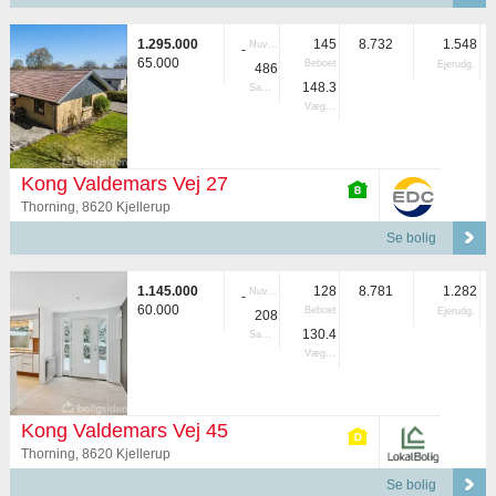
1.295.000
145
8.732
1.548
Nuvær.
-
65.000
Beboet
Ejerudg.
486
148.3
Samlet
Vægtet
Kong Valdemars Vej 27
Thorning, 8620 Kjellerup
Se bolig
1.145.000
128
8.781
1.282
Nuvær.
-
60.000
Beboet
Ejerudg.
208
130.4
Samlet
Vægtet
Kong Valdemars Vej 45
Thorning, 8620 Kjellerup
Se bolig