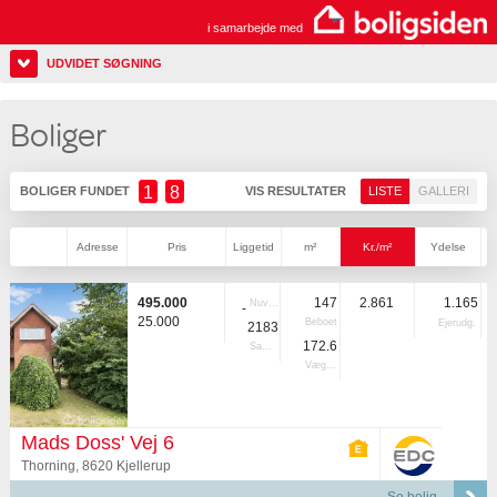
i samarbejde med
UDVIDET SØGNING
Boliger
1
8
BOLIGER FUNDET
VIS RESULTATER
LISTE
GALLERI
Adresse
Pris
Liggetid
m²
Kr./m²
Ydelse
495.000
147
2.861
1.165
Nuvær.
-
25.000
Beboet
Ejerudg.
2183
172.6
Samlet
Vægtet
Mads Doss' Vej 6
Thorning, 8620 Kjellerup