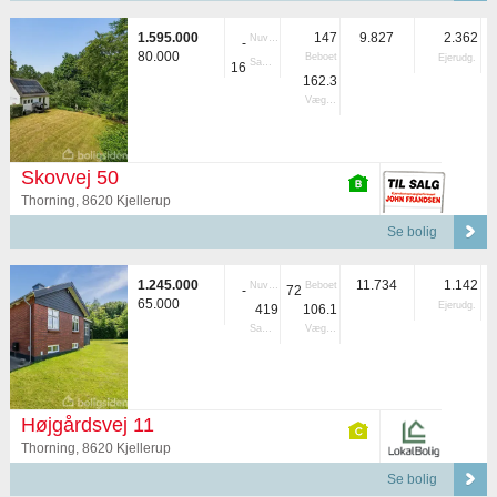
1.595.000
147
9.827
2.362
Nuvær.
-
80.000
Beboet
Ejerudg.
Samlet
16
162.3
Vægtet
Skovvej 50
Thorning, 8620 Kjellerup
Se bolig
1.245.000
11.734
1.142
Nuvær.
Beboet
-
72
65.000
Ejerudg.
419
106.1
Samlet
Vægtet
Højgårdsvej 11
Thorning, 8620 Kjellerup
Se bolig