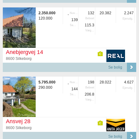
2.350.000
132
20.382
2.247
Nuvær.
-
120.000
Beboet
Ejerudg.
139
115.3
Samlet
Vægtet
Anebjergvej 14
8600 Silkeborg
Se bolig
5.795.000
198
28.022
4.627
Nuvær.
-
290.000
Beboet
Ejerudg.
144
206.8
Samlet
Vægtet
Ansvej 28
8600 Silkeborg
Se bolig