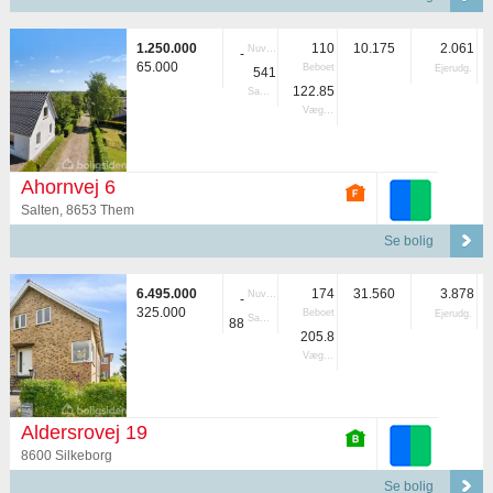
1.250.000
110
10.175
2.061
Nuvær.
-
65.000
Beboet
Ejerudg.
541
122.85
Samlet
Vægtet
Ahornvej 6
Salten, 8653 Them
Se bolig
6.495.000
174
31.560
3.878
Nuvær.
-
325.000
Beboet
Ejerudg.
Samlet
88
205.8
Vægtet
Aldersrovej 19
8600 Silkeborg
Se bolig