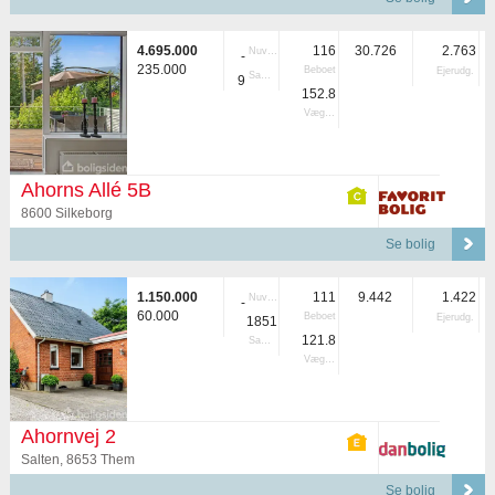
4.695.000
116
30.726
2.763
Nuvær.
-
235.000
Beboet
Ejerudg.
Samlet
9
152.8
Vægtet
Ahorns Allé 5B
8600 Silkeborg
Se bolig
1.150.000
111
9.442
1.422
Nuvær.
-
60.000
Beboet
Ejerudg.
1851
121.8
Samlet
Vægtet
Ahornvej 2
Salten, 8653 Them
Se bolig