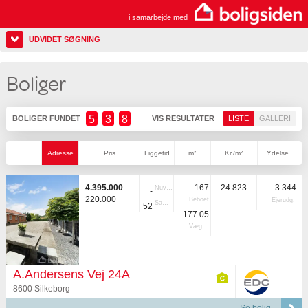
i samarbejde med
UDVIDET SØGNING
Boliger
5
3
8
BOLIGER FUNDET
VIS RESULTATER
LISTE
GALLERI
Adresse
Pris
Liggetid
m²
Kr./m²
Ydelse
4.395.000
167
24.823
3.344
Nuvær.
-
220.000
Beboet
Ejerudg.
Samlet
52
177.05
Vægtet
A.Andersens Vej 24A
8600 Silkeborg