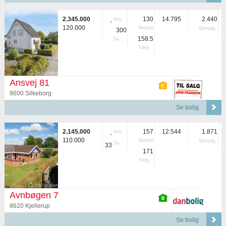
2.345.000
130
14.795
2.440
Nuvær.
-
120.000
Beboet
Ejerudg.
300
158.5
Samlet
Vægtet
Ansvej 81
8600 Silkeborg
Se bolig
2.145.000
157
12.544
1.871
Nuvær.
-
110.000
Beboet
Ejerudg.
Samlet
33
171
Vægtet
Avnbøgen 7
8620 Kjellerup
Se bolig