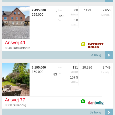
2.495.000
300
7.129
2.656
Nuvær.
-
125.000
Beboet
Ejerudg.
453
350
Samlet
Vægtet
Ansvej 49
8840 Rødkærsbro
Se bolig
3.195.000
131
20.286
2.749
Nuvær.
-
160.000
Beboet
Ejerudg.
Samlet
83
157.5
Vægtet
Ansvej 77
8600 Silkeborg
Se bolig