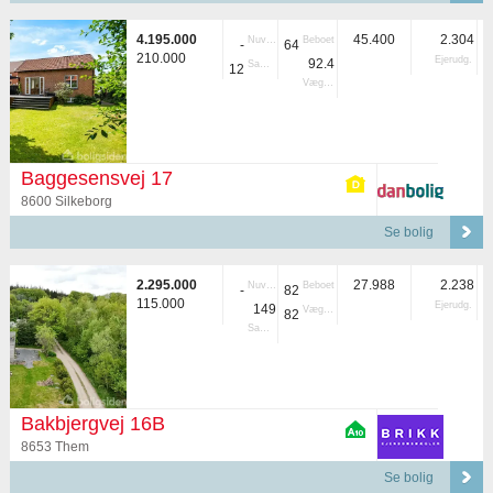
4.195.000
45.400
2.304
Nuvær.
Beboet
-
64
210.000
Ejerudg.
92.4
Samlet
12
Vægtet
Baggesensvej 17
8600 Silkeborg
Se bolig
2.295.000
27.988
2.238
Nuvær.
Beboet
-
82
115.000
Ejerudg.
149
Vægtet
82
Samlet
Bakbjergvej 16B
8653 Them
Se bolig