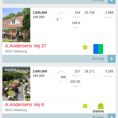
Se bolig
3.845.000
154
25.736
2.689
Nuvær.
-
195.000
Beboet
Ejerudg.
Samlet
5
149.4
Vægtet
A.Andersens Vej 37
8600 Silkeborg
Se bolig
3.695.000
157
18.171
3.265
Nuvær.
-
185.000
Beboet
Ejerudg.
446
203.35
Samlet
Vægtet
A.Andersens Vej 6
8600 Silkeborg
Se bolig