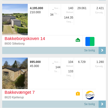
4.195.000
140
29.061
2.421
Nuvær.
-
210.000
Beboet
Ejerudg.
Samlet
34
144.35
Vægtet
Bakkeborgskoven 14
8600 Silkeborg
Se bolig
895.000
104
6.729
1.280
Nuvær.
-
45.000
Beboet
Ejerudg.
144
133
Samlet
Vægtet
Bakkevænget 7
8620 Kjellerup
Se bolig