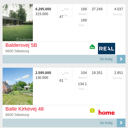
6.295.000
169
37.249
4.037
Nuvær.
-
315.000
Beboet
Ejerudg.
Samlet
47
169
Vægtet
Baldersvej 5B
8600 Silkeborg
Se bolig
2.595.000
104
19.351
2.851
Nuvær.
-
130.000
Beboet
Ejerudg.
Samlet
61
134.1
Vægtet
Balle Kirkevej 48
8600 Silkeborg
Se bolig