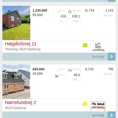
1.245.000
11.734
1.142
Nuvær.
Beboet
-
72
65.000
Ejerudg.
418
106.1
Samlet
Vægtet
Højgårdsvej 11
Thorning, 8620 Kjellerup
Se bolig
845.000
8.729
795
Nuvær.
Beboet
-
74
45.000
Ejerudg.
96.8
Samlet
36
Vægtet
Nørrelundvej 2
8620 Kjellerup
Se bolig