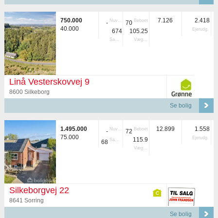
750.000
7.126
2.418
Nuvær.
Beboet
-
70
40.000
Ejerudg.
674
105.25
Samlet
Vægtet
Linå Vesterskovvej 9
8600 Silkeborg
Se bolig
1.495.000
12.899
1.558
Nuvær.
Beboet
-
72
75.000
Ejerudg.
115.9
Samlet
68
Vægtet
Silkeborgvej 22
8641 Sorring
Se bolig