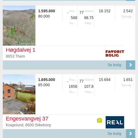
1.595.000
16.152
2.542
Nuvær.
Beboet
-
77
80.000
Ejerudg.
588
98.75
Samlet
Vægtet
Høgdalvej 1
8653 Them
Se bolig
1.695.000
15.694
1.651
Nuvær.
Beboet
-
77
85.000
Ejerudg.
1656
107.8
Samlet
Vægtet
Engesvangvej 37
Kragelund, 8600 Silkeborg
Se bolig