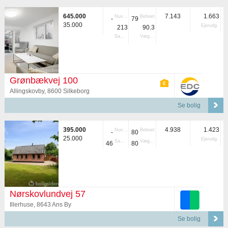
645.000
7.143
1.663
Nuvær.
Beboet
-
79
35.000
Ejerudg.
213
90.3
Samlet
Vægtet
Grønbækvej 100
Allingskovby, 8600 Silkeborg
Se bolig
395.000
4.938
1.423
Nuvær.
Beboet
-
80
25.000
Ejerudg.
Samlet
Vægtet
46
80
Nørskovlundvej 57
Illerhuse, 8643 Ans By
Se bolig