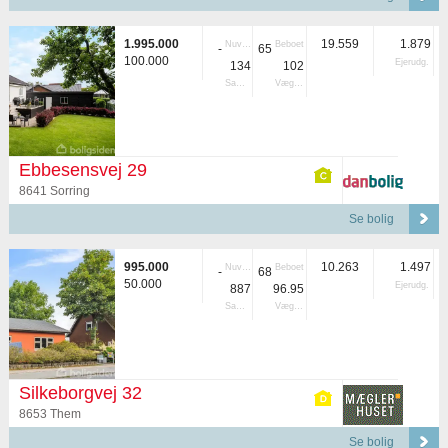
1.995.000
19.559
1.879
Nuvær.
Beboet
-
65
100.000
Ejerudg.
134
102
Samlet
Vægtet
Ebbesensvej 29
8641 Sorring
Se bolig
995.000
10.263
1.497
Nuvær.
Beboet
-
68
50.000
Ejerudg.
887
96.95
Samlet
Vægtet
Silkeborgvej 32
8653 Them
Se bolig