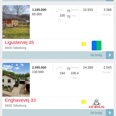
1.195.000
15.933
3.368
Nuvær.
Beboet
-
75
60.000
Ejerudg.
100
Vægtet
75
Samlet
Ligustervej 35
8600 Silkeborg
Se bolig
2.595.000
24.389
2.545
Nuvær.
Beboet
-
75
130.000
Ejerudg.
194
106.4
Samlet
Vægtet
Enghavevej 33
8600 Silkeborg
Se bolig