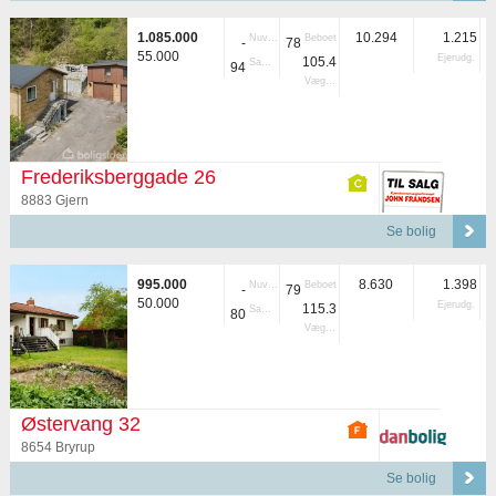
1.085.000
10.294
1.215
Nuvær.
Beboet
-
78
55.000
Ejerudg.
105.4
Samlet
94
Vægtet
Frederiksberggade 26
8883 Gjern
Se bolig
995.000
8.630
1.398
Nuvær.
Beboet
-
79
50.000
Ejerudg.
115.3
Samlet
80
Vægtet
Østervang 32
8654 Bryrup
Se bolig