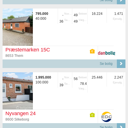
Se bolig
795.000
16.224
1.471
Nuvær.
Beboet
-
49
40.000
Ejerudg.
Samlet
Vægtet
36
49
Præstemarken 15C
8653 Them
Se bolig
1.995.000
25.446
2.247
Nuvær.
Beboet
-
56
100.000
Ejerudg.
78.4
Samlet
39
Vægtet
Nyvangen 24
8600 Silkeborg
Se bolig