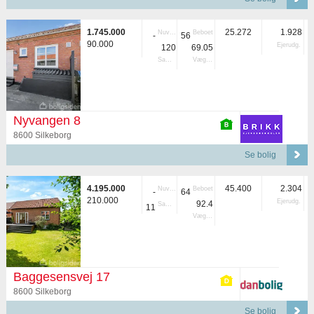
1.745.000
25.272
1.928
Nuvær.
Beboet
-
56
90.000
Ejerudg.
120
69.05
Samlet
Vægtet
Nyvangen 8
8600 Silkeborg
Se bolig
4.195.000
45.400
2.304
Nuvær.
Beboet
-
64
210.000
Ejerudg.
92.4
Samlet
11
Vægtet
Baggesensvej 17
8600 Silkeborg
Se bolig