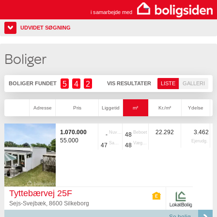
i samarbejde med
UDVIDET SØGNING
Boliger
5
4
2
BOLIGER FUNDET
VIS RESULTATER
LISTE
GALLERI
Adresse
Pris
Liggetid
m²
Kr./m²
Ydelse
1.070.000
22.292
3.462
Nuvær.
Beboet
-
48
55.000
Ejerudg.
Samlet
Vægtet
47
48
Tyttebærvej 25F
Sejs-Svejbæk, 8600 Silkeborg