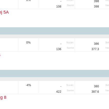
0%
Nuvær.
Be
-
398
Samlet
Væg
108
398
ej 5A
0%
Nuvær.
Be
-
386
Samlet
Væg
136
377.3
B
-4%
Nuvær.
Be
-
380
Samlet
Væg
422
387.6
g 8