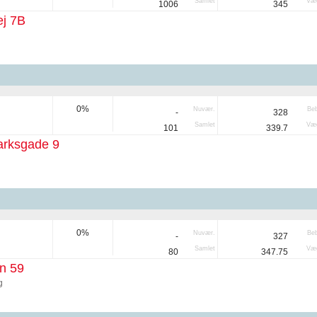
Samlet
Væg
1006
345
ej 7B
0%
Nuvær.
Be
-
328
Samlet
Væg
101
339.7
rksgade 9
0%
Nuvær.
Be
-
327
Samlet
Væg
80
347.75
n 59
g