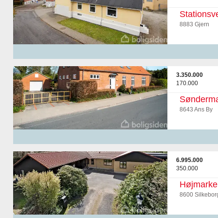
Stationsv
8883 Gjern
3.350.000
170.000
Sønderma
8643 Ans By
6.995.000
350.000
Højmarke
8600 Silkebor