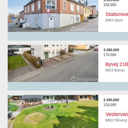
1.995.000
100.000
Stationsv
8883 Gjern
3.395.000
170.000
Byvej 21
8654 Bryrup
2.395.000
120.000
Vestervan
8882 Fårvang