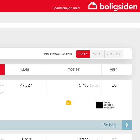
i samarbejde med
VIS RESULTATER
LISTE
KORT
GALLERI
Kr./m²
Ydelse
Vær.
47.827
5.780
10
boet
Ejerudg.
tet
Se bolig