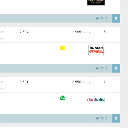
Se bolig
7.604
2.995
5
boet
Ejerudg.
tet
Se bolig
9.681
3.550
7
boet
Ejerudg.
tet
Se bolig