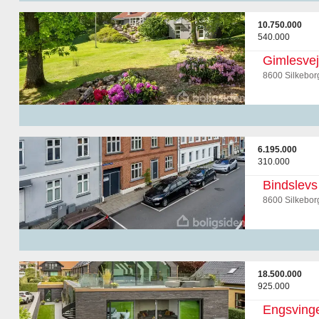
10.750.000
540.000
Gimlesve
8600 Silkebor
6.195.000
310.000
Bindslevs
8600 Silkebor
18.500.000
925.000
Engsvinge