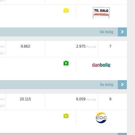
tet
Se bolig
9.862
2.975
7
boet
Ejerudg.
tet
Se bolig
20.115
6.059
9
boet
Ejerudg.
tet