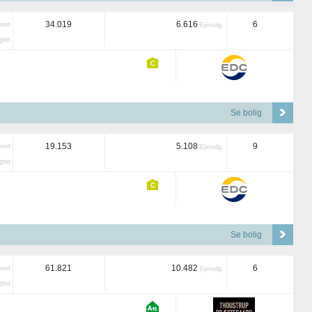
34.019
6.616
6
boet
Ejerudg.
tet
Se bolig
19.153
5.108
9
boet
Ejerudg.
tet
Se bolig
61.821
10.482
6
boet
Ejerudg.
tet