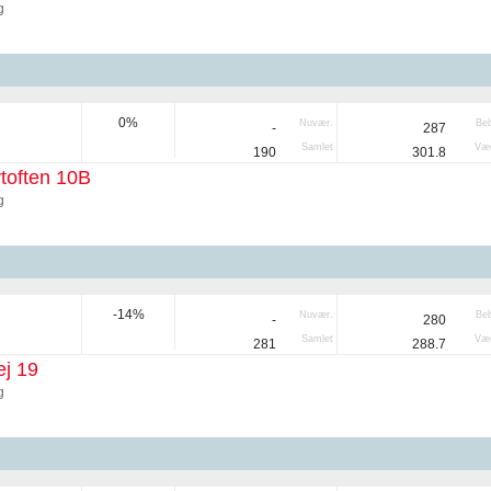
g
0%
Nuvær.
Be
-
287
Samlet
Væg
190
301.8
toften 10B
g
-14%
Nuvær.
Be
-
280
Samlet
Væg
281
288.7
j 19
g