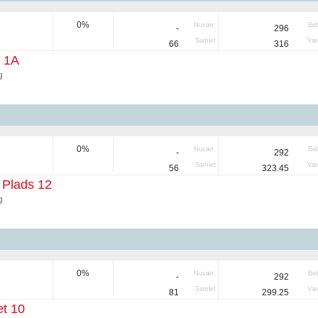
0%
Nuvær.
Be
-
296
Samlet
Væg
66
316
j 1A
g
0%
Nuvær.
Be
-
292
Samlet
Væg
56
323.45
 Plads 12
g
0%
Nuvær.
Be
-
292
Samlet
Væg
81
299.25
t 10