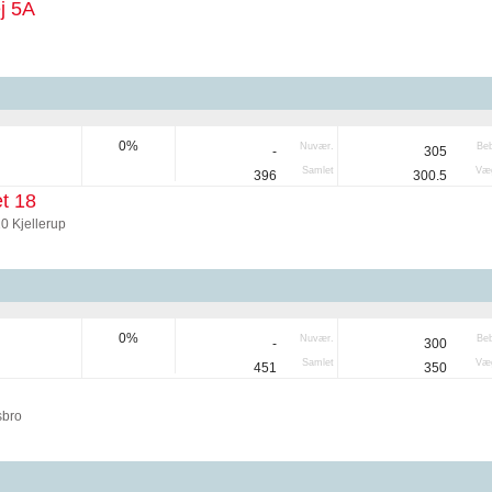
j 5A
0%
Nuvær.
Be
-
305
Samlet
Væg
396
300.5
t 18
0 Kjellerup
0%
Nuvær.
Be
-
300
Samlet
Væg
451
350
bro