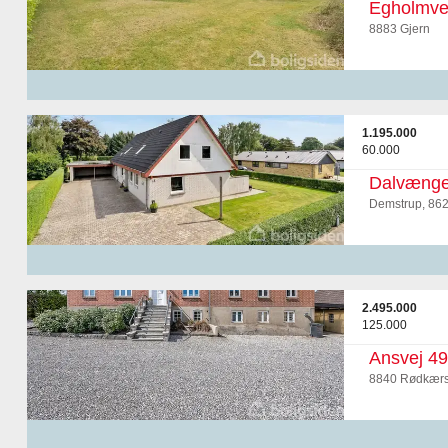
Egholmve
8883 Gjern
1.195.000
60.000
Dalvænge
Demstrup, 862
2.495.000
125.000
Ansvej 49
8840 Rødkærs