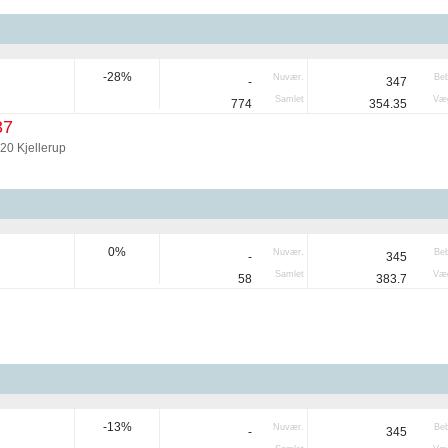
-28%
Nuvær.
Be
-
347
Samlet
Væg
774
354.35
37
20 Kjellerup
0%
Nuvær.
Be
-
345
Samlet
Væg
58
383.7
-13%
Nuvær.
Be
-
345