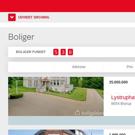
UDVIDET SØGNING
Boliger
5
3
8
BOLIGER FUNDET
Adresse
Pris
35.000.000
Lystrupha
8654 Bryrup