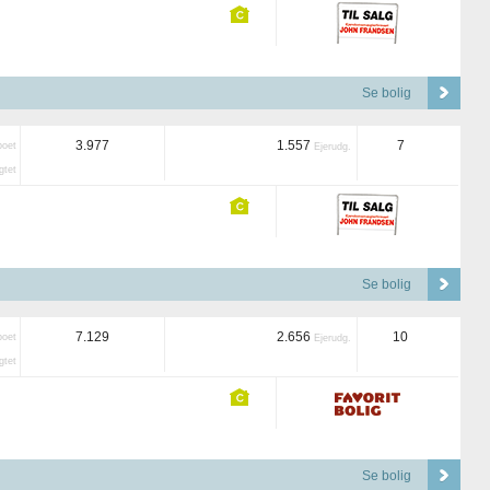
Se bolig
3.977
1.557
7
boet
Ejerudg.
tet
Se bolig
7.129
2.656
10
boet
Ejerudg.
tet
Se bolig