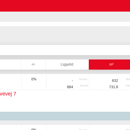
+/-
Liggetid
m²
0%
Nuvær.
Be
-
632
Samlet
Væg
884
731.8
vevej 7