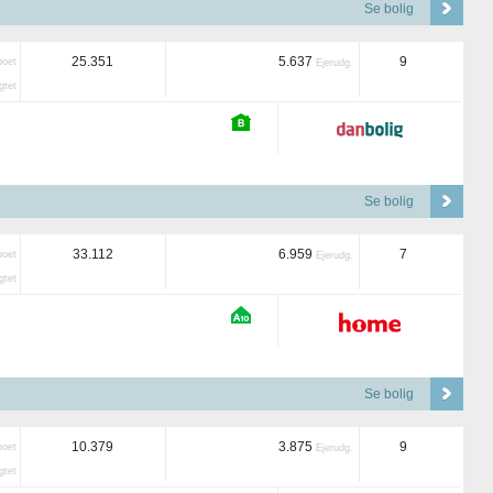
Se bolig
25.351
5.637
9
boet
Ejerudg.
tet
Se bolig
33.112
6.959
7
boet
Ejerudg.
tet
Se bolig
10.379
3.875
9
boet
Ejerudg.
tet