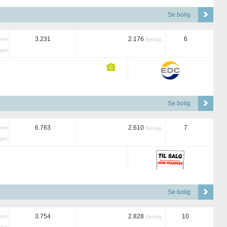
Se bolig
3.231
2.176
6
boet
Ejerudg.
tet
Se bolig
6.763
2.610
7
boet
Ejerudg.
tet
Se bolig
3.754
2.828
10
boet
Ejerudg.