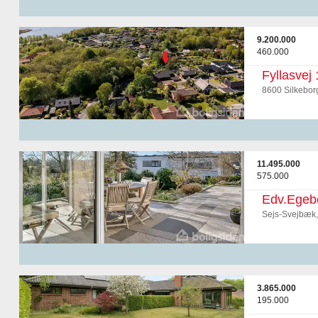
9.200.000
460.000
Fyllasvej 
8600 Silkebor
11.495.000
575.000
Edv.Egebe
Sejs-Svejbæk,
3.865.000
195.000