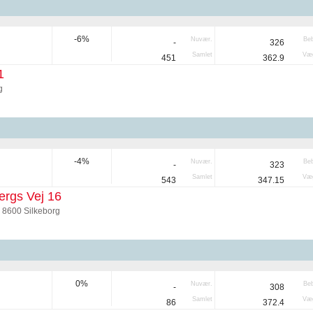
-6%
Nuvær.
Be
-
326
Samlet
Væg
451
362.9
1
g
-4%
Nuvær.
Be
-
323
Samlet
Væg
543
347.15
rgs Vej 16
 8600 Silkeborg
0%
Nuvær.
Be
-
308
Samlet
Væg
86
372.4