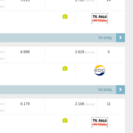
5.013
2.722
14
boet
Ejerudg.
tet
Se bolig
8.998
2.629
5
boet
Ejerudg.
tet
Se bolig
6.179
2.106
11
boet
Ejerudg.
tet