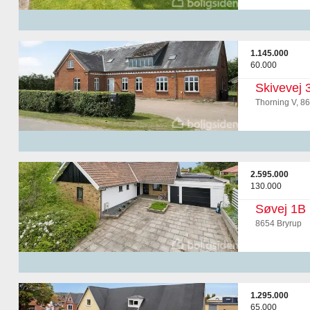
1.145.000
60.000
Skivevej 
Thorning V, 86
2.595.000
130.000
Søvej 1B
8654 Bryrup
1.295.000
65.000