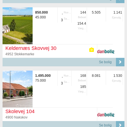
850.000
144
5.505
1.141
Nuvær.
-
45.000
Beboet
Ejerudg.
Samlet
3
154.4
Vægtet
Keldernæs Skovvej 30
4952 Stokkemarke
Se bolig
1.495.000
168
8.081
1.530
Nuvær.
-
75.000
Beboet
Ejerudg.
Samlet
3
185
Vægtet
Skolevej 104
4900 Nakskov
Se bolig