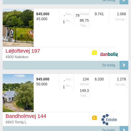
Se bolig
845.000
9.741
1.068
Nuvær.
Beboet
-
78
45.000
Ejerudg.
86.75
Samlet
1
Vægtet
Løjtoftevej 197
4900 Nakskov
Se bolig
945.000
134
6.330
1.278
Nuvær.
-
50.000
Beboet
Ejerudg.
Samlet
1
149.3
Vægtet
Bandholmvej 144
4943 Torrig L
Se bolig