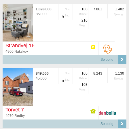
1.698.000
180
7.861
1.482
Nuvær.
-
85.000
Beboet
Ejerudg.
Samlet
9
216
Vægtet
Strandvej 16
4900 Nakskov
Se bolig
849.000
105
8.243
1.130
Nuvær.
-
45.000
Beboet
Ejerudg.
Samlet
9
103
Vægtet
Torvet 7
4970 Rødby
Se bolig