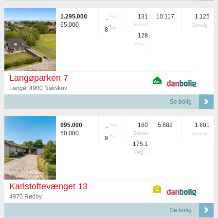
1.295.000
131
10.117
1.125
Nuvær.
-
65.000
Beboet
Ejerudg.
Samlet
8
128
Vægtet
Langøparken 7
Langø, 4900 Nakskov
Se bolig
995.000
160
5.682
1.601
Nuvær.
-
50.000
Beboet
Ejerudg.
Samlet
9
175.1
Vægtet
Karlstoftevænget 13
4970 Rødby
Se bolig