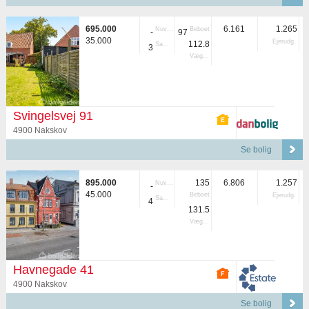
695.000
6.161
1.265
Nuvær.
Beboet
-
97
35.000
Ejerudg.
112.8
Samlet
3
Vægtet
Svingelsvej 91
4900 Nakskov
Se bolig
895.000
135
6.806
1.257
Nuvær.
-
45.000
Beboet
Ejerudg.
Samlet
4
131.5
Vægtet
Havnegade 41
4900 Nakskov
Se bolig