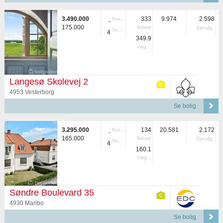
3.490.000
333
9.974
2.598
Nuvær.
-
175.000
Beboet
Ejerudg.
Samlet
4
349.9
Vægtet
Langesø Skolevej 2
4953 Vesterborg
Se bolig
3.295.000
134
20.581
2.172
Nuvær.
-
165.000
Beboet
Ejerudg.
Samlet
4
160.1
Vægtet
Søndre Boulevard 35
4930 Maribo
Se bolig