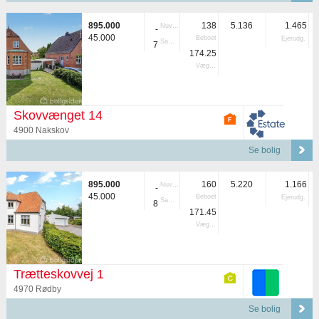
895.000
138
5.136
1.465
Nuvær.
-
45.000
Beboet
Ejerudg.
Samlet
7
174.25
Vægtet
Skovvænget 14
4900 Nakskov
Se bolig
895.000
160
5.220
1.166
Nuvær.
-
45.000
Beboet
Ejerudg.
Samlet
8
171.45
Vægtet
Trætteskovvej 1
4970 Rødby
Se bolig