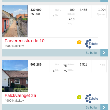
430.000
100
4.465
1.004
Nuvær.
-
25.000
Beboet
Ejerudg.
Samlet
4
96.3
Vægtet
Farverensstræde 10
4900 Nakskov
Se bolig
563.289
7.511
-
Nuvær.
Beboet
Yd.
-
75
Samlet
Vægtet
4
75
Falckvænget 25
4900 Nakskov
Se bolig