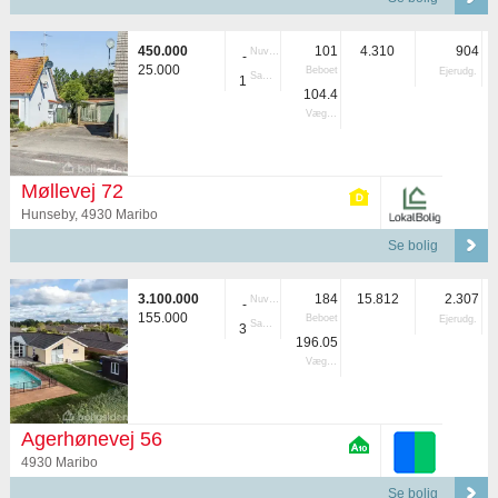
450.000
101
4.310
904
Nuvær.
-
25.000
Beboet
Ejerudg.
Samlet
1
104.4
Vægtet
Møllevej 72
Hunseby, 4930 Maribo
Se bolig
3.100.000
184
15.812
2.307
Nuvær.
-
155.000
Beboet
Ejerudg.
Samlet
3
196.05
Vægtet
Agerhønevej 56
4930 Maribo
Se bolig