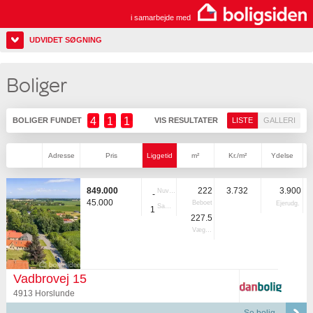
i samarbejde med
UDVIDET SØGNING
Boliger
4
1
1
BOLIGER FUNDET
VIS RESULTATER
LISTE
GALLERI
Adresse
Pris
Liggetid
m²
Kr./m²
Ydelse
849.000
222
3.732
3.900
Nuvær.
-
45.000
Beboet
Ejerudg.
Samlet
1
227.5
Vægtet
Vadbrovej 15
4913 Horslunde