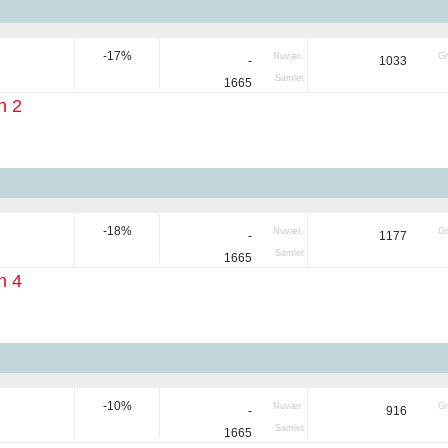
-17%
Nuvær.
Gr
-
1033
Samlet
1665
n 2
-18%
Nuvær.
Gr
-
1177
Samlet
1665
n 4
-10%
Nuvær.
Gr
-
916
Samlet
1665