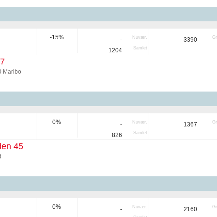
-15%
Nuvær.
Gr
-
3390
Samlet
1204
17
0 Maribo
0%
Nuvær.
Gr
-
1367
Samlet
826
en 45
d
0%
Nuvær.
Gr
-
2160