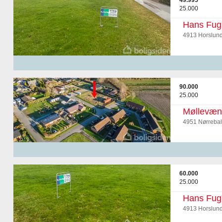
49.995
25.000
Hans Fugl
4913 Horslun
90.000
25.000
Møllevæn
4951 Nørrebal
60.000
25.000
Hans Fugl
4913 Horslun