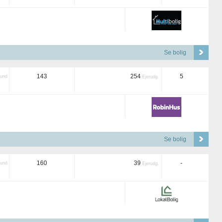
Se bolig
143
254
5
und
Ejerudg.
Se bolig
160
39
-
und
Ejerudg.