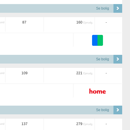
Se bolig
87
160
-
und
Ejerudg.
Se bolig
109
221
-
und
Ejerudg.
Se bolig
137
279
-
und
Ejerudg.