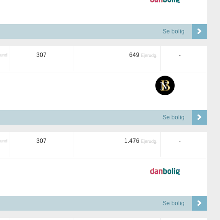
Se bolig
307
649
-
und
Ejerudg.
Se bolig
307
1.476
-
und
Ejerudg.
Se bolig