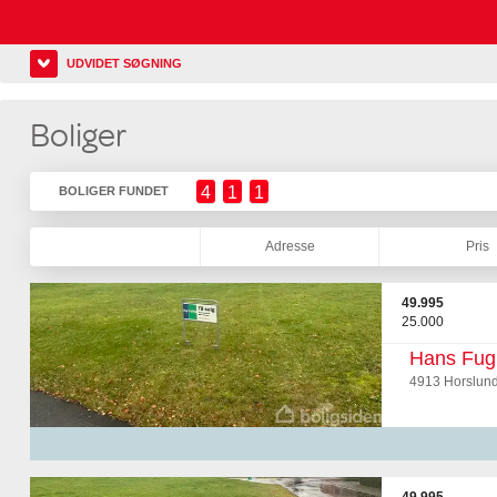
UDVIDET SØGNING
Boliger
4
1
1
BOLIGER FUNDET
Adresse
Pris
49.995
25.000
Hans Fugl
4913 Horslun