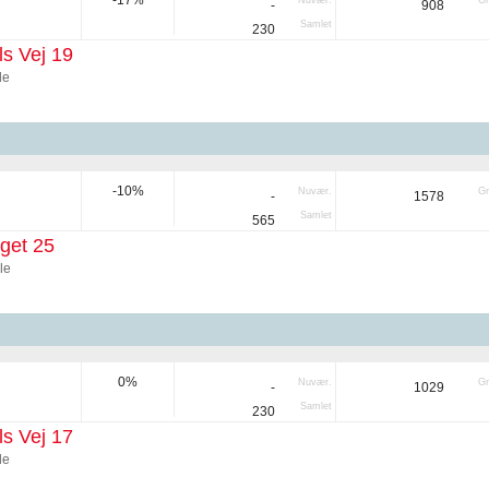
-17%
Nuvær.
Gr
-
908
Samlet
230
s Vej 19
de
-10%
Nuvær.
Gr
-
1578
Samlet
565
get 25
le
0%
Nuvær.
Gr
-
1029
Samlet
230
s Vej 17
de