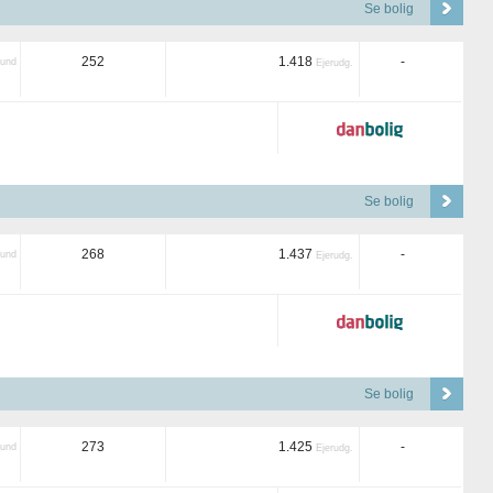
Se bolig
252
1.418
-
und
Ejerudg.
Se bolig
268
1.437
-
und
Ejerudg.
Se bolig
273
1.425
-
und
Ejerudg.