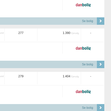
Se bolig
277
1.390
-
und
Ejerudg.
Se bolig
279
1.404
-
und
Ejerudg.
Se bolig