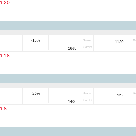
n 20
-16%
Nuvær.
Gr
-
1139
Samlet
1665
n 18
-20%
Nuvær.
Gr
-
962
Samlet
1400
n 8