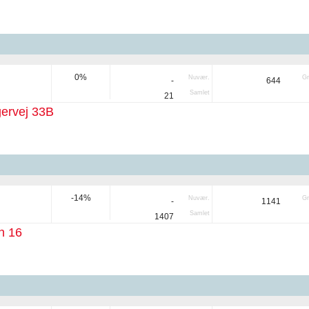
0%
Nuvær.
Gr
-
644
Samlet
21
ervej 33B
-14%
Nuvær.
Gr
-
1141
Samlet
1407
n 16