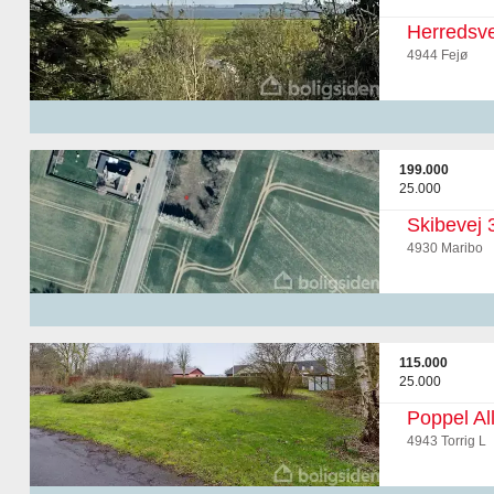
Herredsve
4944 Fejø
199.000
25.000
Skibevej 
4930 Maribo
115.000
25.000
Poppel Al
4943 Torrig L