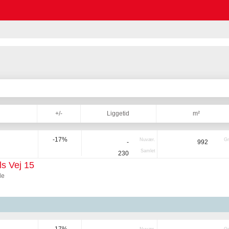
+/-
Liggetid
m²
-17%
Nuvær.
Gr
-
992
Samlet
230
s Vej 15
de