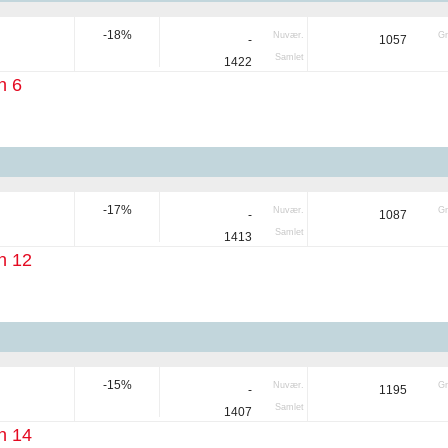
-18%
Nuvær.
Gr
-
1057
Samlet
1422
n 6
-17%
Nuvær.
Gr
-
1087
Samlet
1413
n 12
-15%
Nuvær.
Gr
-
1195
Samlet
1407
n 14