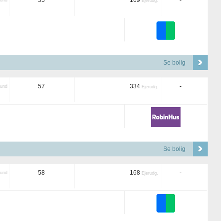
55
169
-
und
Ejerudg.
Se bolig
57
334
-
und
Ejerudg.
Se bolig
58
168
-
und
Ejerudg.