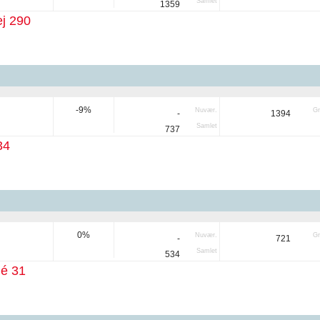
Samlet
1359
j 290
-9%
Nuvær.
Gr
-
1394
Samlet
737
34
0%
Nuvær.
Gr
-
721
Samlet
534
lé 31