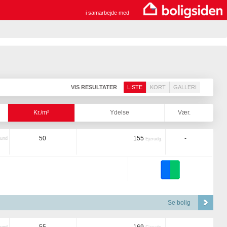
i samarbejde med
VIS RESULTATER
LISTE
KORT
GALLERI
Kr./m²
Ydelse
Vær.
50
155
-
und
Ejerudg.
Se bolig