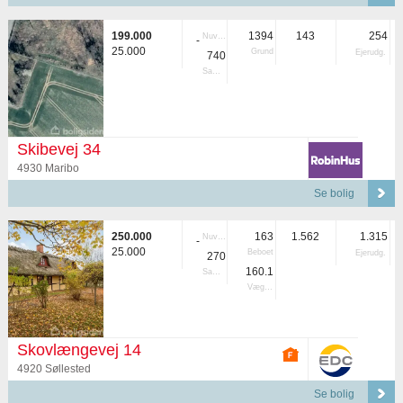
199.000
1394
143
254
Nuvær.
-
25.000
Grund
Ejerudg.
740
Samlet
Skibevej 34
4930 Maribo
Se bolig
250.000
163
1.562
1.315
Nuvær.
-
25.000
Beboet
Ejerudg.
270
160.1
Samlet
Vægtet
Skovlængevej 14
4920 Søllested
Se bolig