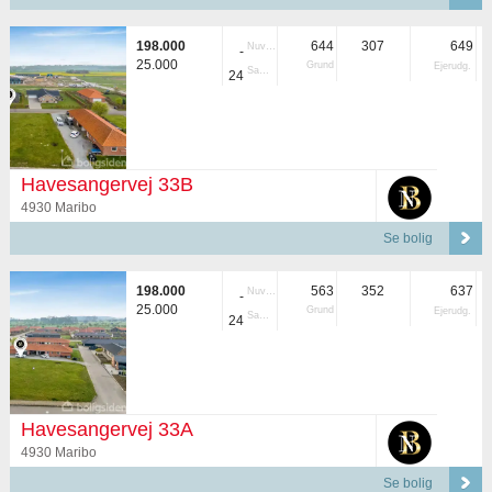
198.000
644
307
649
Nuvær.
-
25.000
Grund
Ejerudg.
Samlet
24
Havesangervej 33B
4930 Maribo
Se bolig
198.000
563
352
637
Nuvær.
-
25.000
Grund
Ejerudg.
Samlet
24
Havesangervej 33A
4930 Maribo
Se bolig