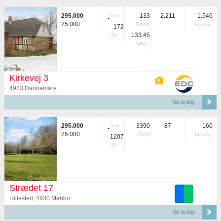
295.000
133
2.211
1.546
Nuvær.
-
25.000
Beboet
Ejerudg.
172
133.45
Samlet
Vægtet
Kirkevej 3
4983 Dannemare
Se bolig
295.000
3390
87
160
Nuvær.
-
25.000
Grund
Ejerudg.
1207
Samlet
Strædet 17
Hillested, 4930 Maribo
Se bolig