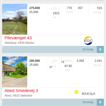
275.000
770
357
516
Nuvær.
-
25.000
Grund
Ejerudg.
1915
Samlet
Pilevænget 43
Skelstrup, 4930 Maribo
Se bolig
295.000
3.358
2.041
Nuvær.
Beboet
-
74
25.000
Ejerudg.
87.85
Samlet
37
Vægtet
Abed Smedevej 3
Abed, 4920 Søllested
Se bolig