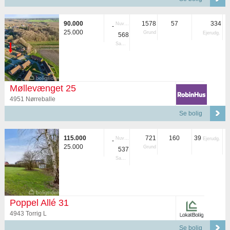
90.000
1578
57
334
Nuvær.
-
25.000
Grund
Ejerudg.
568
Samlet
Møllevænget 25
4951 Nørreballe
Se bolig
115.000
721
160
39
Nuvær.
Ejerudg.
-
25.000
Grund
537
Samlet
Poppel Allé 31
4943 Torrig L
Se bolig