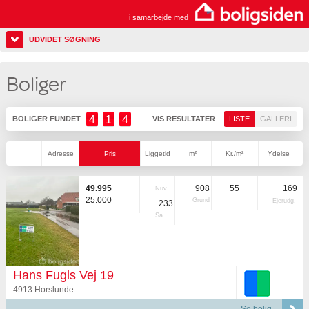
i samarbejde med
UDVIDET SØGNING
Boliger
4
1
4
BOLIGER FUNDET
VIS RESULTATER
LISTE
GALLERI
Adresse
Pris
Liggetid
m²
Kr./m²
Ydelse
49.995
908
55
169
Nuvær.
-
25.000
Grund
Ejerudg.
233
Samlet
Hans Fugls Vej 19
4913 Horslunde