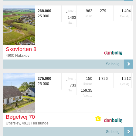
268.000
962
279
1.404
Nuvær.
-
25.000
Grund
Ejerudg.
1403
Samlet
Skovforten 8
4900 Nakskov
Se bolig
275.000
150
1.726
1.212
Nuvær.
-
25.000
Beboet
Ejerudg.
733
159.35
Samlet
Vægtet
Bøgetvej 70
Utterslev, 4913 Horslunde
Se bolig