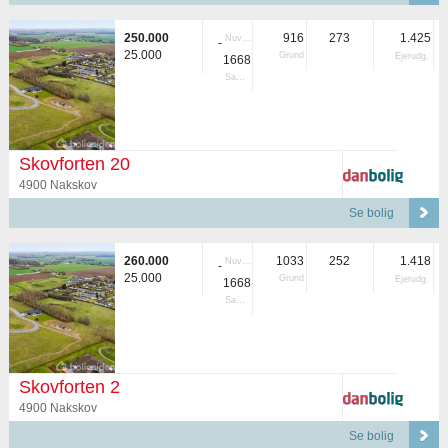
250.000
916
273
1.425
Nuvær.
-
25.000
Grund
Ejerudg.
1668
Samlet
Skovforten 20
4900 Nakskov
Se bolig
260.000
1033
252
1.418
Nuvær.
-
25.000
Grund
Ejerudg.
1668
Samlet
Skovforten 2
4900 Nakskov
Se bolig