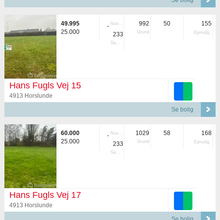
Se bolig
49.995
992
50
155
Nuvær.
-
25.000
Grund
Ejerudg.
233
Samlet
Hans Fugls Vej 15
4913 Horslunde
Se bolig
60.000
1029
58
168
Nuvær.
-
25.000
Grund
Ejerudg.
233
Samlet
Hans Fugls Vej 17
4913 Horslunde
Se bolig