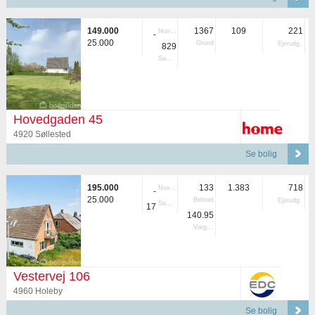
149.000
1367
109
221
Nuvær.
-
25.000
Grund
Ejerudg.
829
Samlet
Hovedgaden 45
4920 Søllested
Se bolig
195.000
133
1.383
718
Nuvær.
-
25.000
Beboet
Ejerudg.
Samlet
17
140.95
Vægtet
Vestervej 106
4960 Holeby
Se bolig