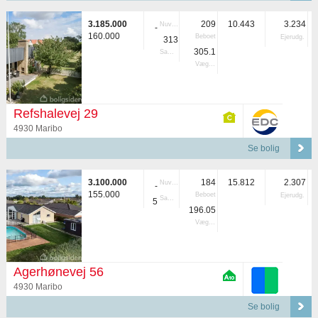
3.185.000
209
10.443
3.234
Nuvær.
-
160.000
Beboet
Ejerudg.
313
305.1
Samlet
Vægtet
Refshalevej 29
4930 Maribo
Se bolig
3.100.000
184
15.812
2.307
Nuvær.
-
155.000
Beboet
Ejerudg.
Samlet
5
196.05
Vægtet
Agerhønevej 56
4930 Maribo
Se bolig