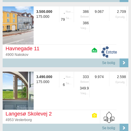
3.500.000
386
9.067
2.709
Nuvær.
-
175.000
Beboet
Ejerudg.
Samlet
79
386
Vægtet
Havnegade 11
4900 Nakskov
Se bolig
3.490.000
333
9.974
2.598
Nuvær.
-
175.000
Beboet
Ejerudg.
Samlet
6
349.9
Vægtet
Langesø Skolevej 2
4953 Vesterborg
Se bolig