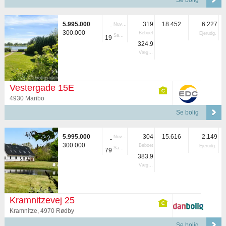
Se bolig
5.995.000
319
18.452
6.227
Nuvær.
-
300.000
Beboet
Ejerudg.
Samlet
19
324.9
Vægtet
Vestergade 15E
4930 Maribo
Se bolig
5.995.000
304
15.616
2.149
Nuvær.
-
300.000
Beboet
Ejerudg.
Samlet
79
383.9
Vægtet
Kramnitzevej 25
Kramnitze, 4970 Rødby
Se bolig