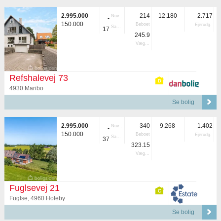
2.995.000
214
12.180
2.717
Nuvær.
-
150.000
Beboet
Ejerudg.
Samlet
17
245.9
Vægtet
Refshalevej 73
4930 Maribo
Se bolig
2.995.000
340
9.268
1.402
Nuvær.
-
150.000
Beboet
Ejerudg.
Samlet
37
323.15
Vægtet
Fuglsevej 21
Fuglse, 4960 Holeby
Se bolig