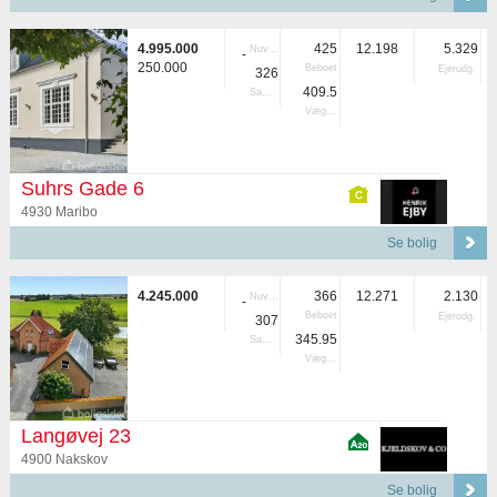
4.995.000
425
12.198
5.329
Nuvær.
-
250.000
Beboet
Ejerudg.
326
409.5
Samlet
Vægtet
Suhrs Gade 6
4930 Maribo
Se bolig
4.245.000
366
12.271
2.130
Nuvær.
-
Beboet
Ejerudg.
307
345.95
Samlet
Vægtet
Langøvej 23
4900 Nakskov
Se bolig