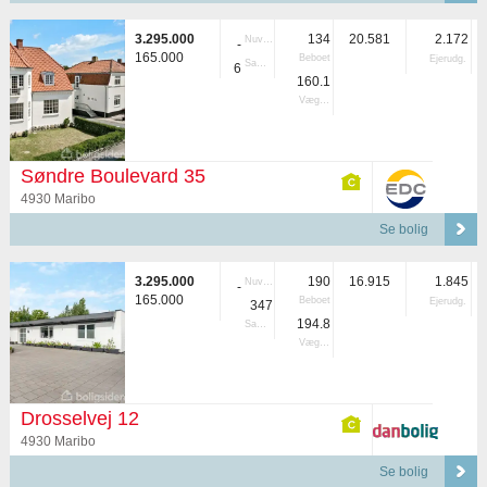
3.295.000
134
20.581
2.172
Nuvær.
-
165.000
Beboet
Ejerudg.
Samlet
6
160.1
Vægtet
Søndre Boulevard 35
4930 Maribo
Se bolig
3.295.000
190
16.915
1.845
Nuvær.
-
165.000
Beboet
Ejerudg.
347
194.8
Samlet
Vægtet
Drosselvej 12
4930 Maribo
Se bolig