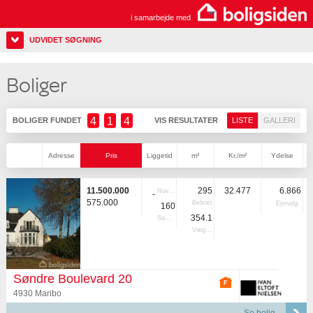
i samarbejde med
UDVIDET SØGNING
Boliger
4
1
4
BOLIGER FUNDET
VIS RESULTATER
LISTE
GALLERI
Adresse
Pris
Liggetid
m²
Kr./m²
Ydelse
11.500.000
295
32.477
6.866
Nuvær.
-
575.000
Beboet
Ejerudg.
160
354.1
Samlet
Vægtet
Søndre Boulevard 20
4930 Maribo