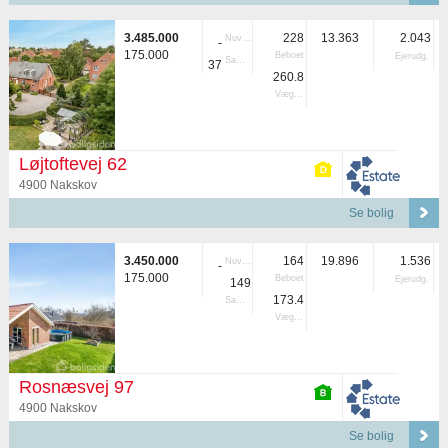
3.485.000
228
13.363
2.043
Nuvær.
-
175.000
Beboet
Ejerudg.
Samlet
37
260.8
Vægtet
Løjtoftevej 62
4900 Nakskov
Se bolig
3.450.000
164
19.896
1.536
Nuvær.
-
175.000
Beboet
Ejerudg.
149
173.4
Samlet
Vægtet
Rosnæsvej 97
4900 Nakskov
Se bolig