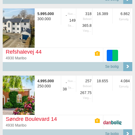
5.995.000
318
16.389
6.862
Nuvær.
-
300.000
Beboet
Ejerudg.
149
365.8
Samlet
Vægtet
Refshalevej 44
4930 Maribo
Se bolig
4.995.000
257
18.655
4.084
Nuvær.
-
250.000
Beboet
Ejerudg.
Samlet
38
267.75
Vægtet
Søndre Boulevard 14
4930 Maribo
Se bolig