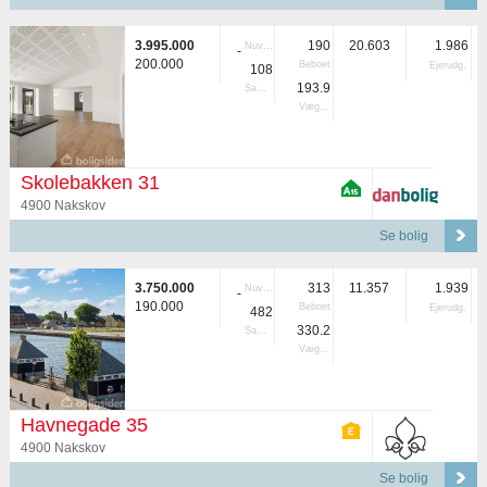
3.995.000
190
20.603
1.986
Nuvær.
-
200.000
Beboet
Ejerudg.
108
193.9
Samlet
Vægtet
Skolebakken 31
4900 Nakskov
Se bolig
3.750.000
313
11.357
1.939
Nuvær.
-
190.000
Beboet
Ejerudg.
482
330.2
Samlet
Vægtet
Havnegade 35
4900 Nakskov
Se bolig