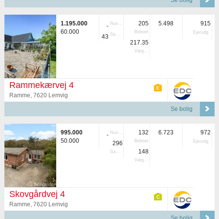
Se bolig
1.195.000
205
5.498
915
Nuvær.
-
60.000
Beboet
Ejerudg.
Samlet
43
217.35
Vægtet
Rammekærvej 4
Ramme, 7620 Lemvig
Se bolig
995.000
132
6.723
972
Nuvær.
-
50.000
Beboet
Ejerudg.
296
148
Samlet
Vægtet
Skovgårdvej 4
Ramme, 7620 Lemvig
Se bolig