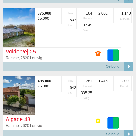
375.000
164
2.001
1.140
Nuvær.
-
25.000
Beboet
Ejerudg.
537
187.45
Samlet
Vægtet
Voldervej 25
Ramme, 7620 Lemvig
Se bolig
495.000
281
1.476
2.001
Nuvær.
-
25.000
Beboet
Ejerudg.
642
335.35
Samlet
Vægtet
Algade 43
Ramme, 7620 Lemvig
Se bolig