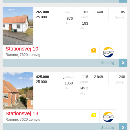
265.000
183
1.448
1.105
Nuvær.
-
25.000
Beboet
Ejerudg.
876
183
Samlet
Vægtet
Stationsvej 10
Ramme, 7620 Lemvig
Se bolig
425.000
118
2.849
1.240
Nuvær.
-
25.000
Beboet
Ejerudg.
1068
149.2
Samlet
Vægtet
Stationsvej 13
Ramme, 7620 Lemvig
Se bolig