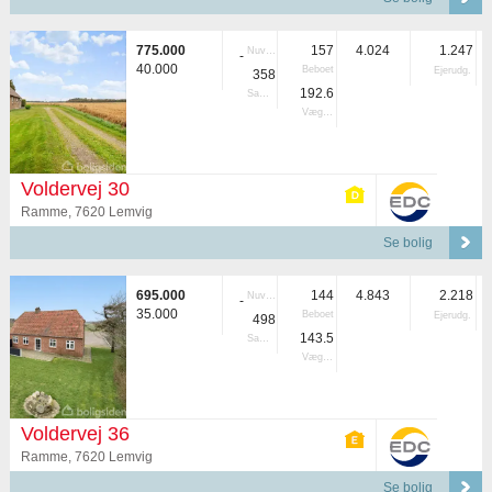
775.000
157
4.024
1.247
Nuvær.
-
40.000
Beboet
Ejerudg.
358
192.6
Samlet
Vægtet
Voldervej 30
Ramme, 7620 Lemvig
Se bolig
695.000
144
4.843
2.218
Nuvær.
-
35.000
Beboet
Ejerudg.
498
143.5
Samlet
Vægtet
Voldervej 36
Ramme, 7620 Lemvig
Se bolig