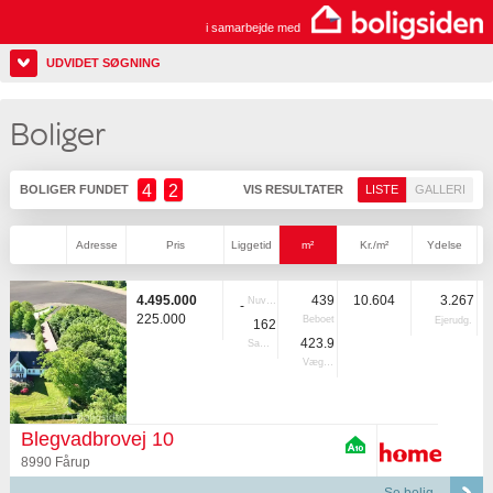
i samarbejde med
UDVIDET SØGNING
Boliger
4
2
BOLIGER FUNDET
VIS RESULTATER
LISTE
GALLERI
Adresse
Pris
Liggetid
m²
Kr./m²
Ydelse
4.495.000
439
10.604
3.267
Nuvær.
-
225.000
Beboet
Ejerudg.
162
423.9
Samlet
Vægtet
Blegvadbrovej 10
8990 Fårup