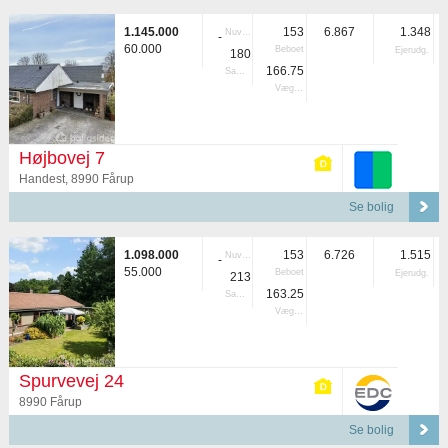
1.145.000
153
6.867
1.348
Nuvær.
-
60.000
Beboet
Ejerudg.
180
166.75
Samlet
Vægtet
Højbovej 7
Handest, 8990 Fårup
Se bolig
1.098.000
153
6.726
1.515
Nuvær.
-
55.000
Beboet
Ejerudg.
213
163.25
Samlet
Vægtet
Spurvevej 24
8990 Fårup
Se bolig