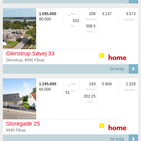
1.595.000
206
3.137
3.573
Nuvær.
-
80.000
Beboet
Ejerudg.
333
508.5
Samlet
Vægtet
Glenstrup Søvej 33
Glenstrup, 8990 Fårup
Se bolig
1.195.000
193
5.909
1.329
Nuvær.
-
60.000
Beboet
Ejerudg.
Samlet
51
202.25
Vægtet
Storegade 25
8990 Fårup
Se bolig