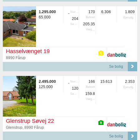
1.295.000
170
6.306
1.809
Nuvær.
-
65.000
Beboet
Ejerudg.
204
205.35
Samlet
Vægtet
Hasselvænget 19
8990 Fårup
Se bolig
2.495.000
166
15.613
2.353
Nuvær.
-
125.000
Beboet
Ejerudg.
120
159.8
Samlet
Vægtet
Glenstrup Søvej 22
Glenstrup, 8990 Fårup
Se bolig