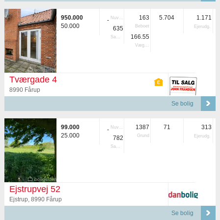
950.000
163
5.704
1.171
Nuvær.
-
50.000
Beboet
Ejerudg.
635
166.55
Samlet
Vægtet
Tværgade 4
8990 Fårup
Se bolig
99.000
1387
71
313
Nuvær.
-
25.000
Grund
Ejerudg.
782
Samlet
Ejstrupvej 52
Ejstrup, 8990 Fårup
Se bolig