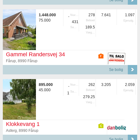
Se bolig
1.448.000
278
7.641
1.097
Nuvær.
-
75.000
Beboet
Ejerudg.
431
189.5
Samlet
Vægtet
Gammel Randersvej 34
Fårup, 8990 Fårup
Se bolig
895.000
262
3.205
2.059
Nuvær.
-
45.000
Beboet
Ejerudg.
Samlet
1
279.25
Vægtet
Klokkevang 1
Asferg, 8990 Fårup
Se bolig