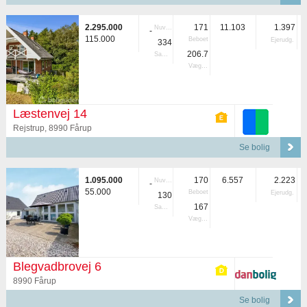
2.295.000
171
11.103
1.397
Nuvær.
-
115.000
Beboet
Ejerudg.
334
206.7
Samlet
Vægtet
Læstenvej 14
Rejstrup, 8990 Fårup
Se bolig
1.095.000
170
6.557
2.223
Nuvær.
-
55.000
Beboet
Ejerudg.
130
167
Samlet
Vægtet
Blegvadbrovej 6
8990 Fårup
Se bolig