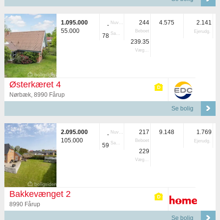
1.095.000
244
4.575
2.141
Nuvær.
-
55.000
Beboet
Ejerudg.
Samlet
78
239.35
Vægtet
Østerkæret 4
Nørbæk, 8990 Fårup
Se bolig
2.095.000
217
9.148
1.769
Nuvær.
-
105.000
Beboet
Ejerudg.
Samlet
59
229
Vægtet
Bakkevænget 2
8990 Fårup
Se bolig