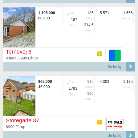
1.195.000
186
5.571
1.666
Nuvær.
-
60.000
Beboet
Ejerudg.
187
214.5
Samlet
Vægtet
Ternevej 6
Asferg, 8990 Fårup
Se bolig
865.000
175
4.303
1.185
Nuvær.
-
45.000
Beboet
Ejerudg.
1783
196
Samlet
Vægtet
Storegade 37
8990 Fårup
Se bolig