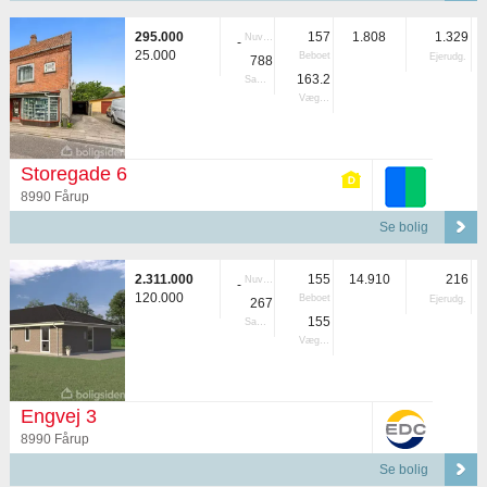
295.000
157
1.808
1.329
Nuvær.
-
25.000
Beboet
Ejerudg.
788
163.2
Samlet
Vægtet
Storegade 6
8990 Fårup
Se bolig
2.311.000
155
14.910
216
Nuvær.
-
120.000
Beboet
Ejerudg.
267
155
Samlet
Vægtet
Engvej 3
8990 Fårup
Se bolig