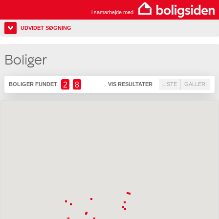
i samarbejde med
UDVIDET SØGNING
Boliger
2
8
BOLIGER FUNDET
VIS RESULTATER
LISTE
GALLERI