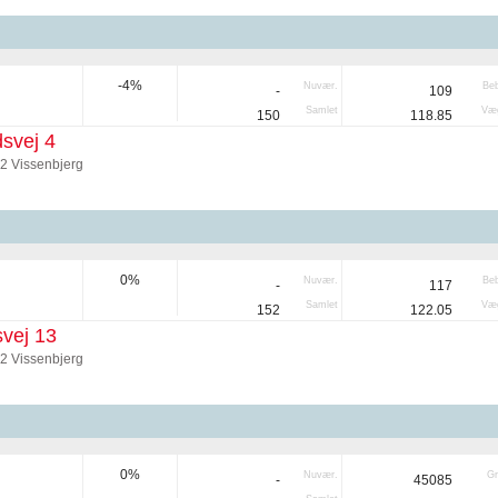
-4%
Nuvær.
Be
-
109
Samlet
Væg
150
118.85
svej 4
92 Vissenbjerg
0%
Nuvær.
Be
-
117
Samlet
Væg
152
122.05
vej 13
92 Vissenbjerg
0%
Nuvær.
Gr
-
45085