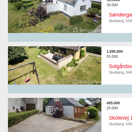
595.000
30.000
Sønderga
Skalbjerg, 54
1.095.000
55.000
Solgårdsv
Skalbjerg, 54
495.000
25.000
Skolevej 
Skalbjerg, 54