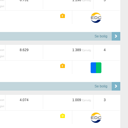
6.731
1.196
3
boet
Ejerudg.
tet
Se bolig
8.629
1.389
4
boet
Ejerudg.
tet
Se bolig
4.074
1.009
3
boet
Ejerudg.
tet