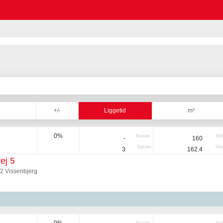
+/-
Liggetid
m²
0%
Nuvær.
Be
-
160
Samlet
Væg
3
162.4
ej 5
92 Vissenbjerg