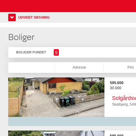
UDVIDET SØGNING
Boliger
9
BOLIGER FUNDET
Adresse
Pris
595.000
30.000
Solgårdsv
Skalbjerg, 54