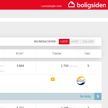
i samarbejde med
VIS RESULTATER
LISTE
KORT
GALLERI
Kr./m²
Ydelse
Vær.
3.664
1.703
5
boet
Ejerudg.
tet
Se bolig