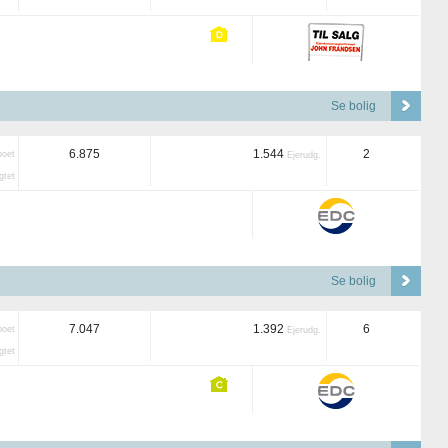
Se bolig
6.875
1.544
2
boet
Ejerudg.
tet
Se bolig
7.047
1.392
6
boet
Ejerudg.
tet