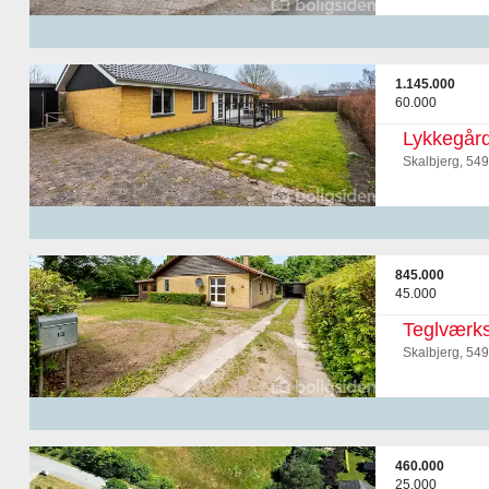
1.145.000
60.000
Lykkegård
Skalbjerg, 54
845.000
45.000
Teglværks
Skalbjerg, 54
460.000
25.000