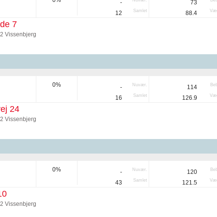
0%
Nuvær.
Be
-
73
Samlet
Væg
12
88.4
de 7
92 Vissenbjerg
0%
Nuvær.
Be
-
114
Samlet
Væg
16
126.9
ej 24
92 Vissenbjerg
0%
Nuvær.
Be
-
120
Samlet
Væg
43
121.5
10
92 Vissenbjerg