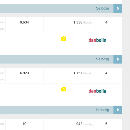
Se bolig
9.634
1.338
4
boet
Ejerudg.
tet
Se bolig
6.923
1.157
4
boet
Ejerudg.
tet
Se bolig
10
942
6
und
Ejerudg.