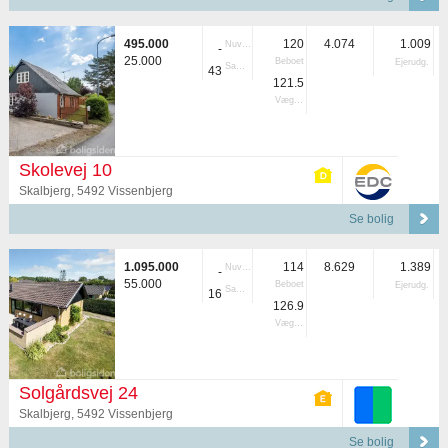
495.000
120
4.074
1.009
Nuvær.
-
25.000
Beboet
Ejerudg.
Samlet
43
121.5
Vægtet
Skolevej 10
Skalbjerg, 5492 Vissenbjerg
Se bolig
1.095.000
114
8.629
1.389
Nuvær.
-
55.000
Beboet
Ejerudg.
Samlet
16
126.9
Vægtet
Solgårdsvej 24
Skalbjerg, 5492 Vissenbjerg
Se bolig