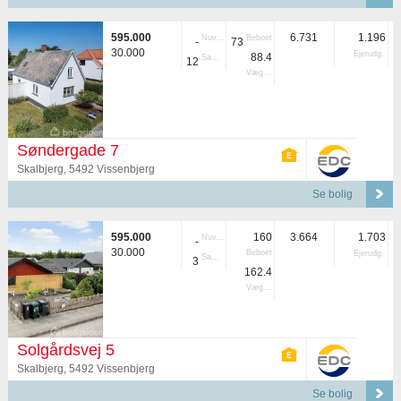
595.000
6.731
1.196
Nuvær.
Beboet
-
73
30.000
Ejerudg.
88.4
Samlet
12
Vægtet
Søndergade 7
Skalbjerg, 5492 Vissenbjerg
Se bolig
595.000
160
3.664
1.703
Nuvær.
-
30.000
Beboet
Ejerudg.
Samlet
3
162.4
Vægtet
Solgårdsvej 5
Skalbjerg, 5492 Vissenbjerg
Se bolig