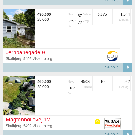
Se bolig
495.000
6.875
1.544
Nuvær.
Beboet
-
67
25.000
Ejerudg.
359
Vægtet
72
Samlet
Jernbanegade 9
Skalbjerg, 5492 Vissenbjerg
Se bolig
460.000
45085
10
942
Nuvær.
-
25.000
Grund
Ejerudg.
164
Samlet
Magtenbøllevej 12
Skalbjerg, 5492 Vissenbjerg
Se bolig