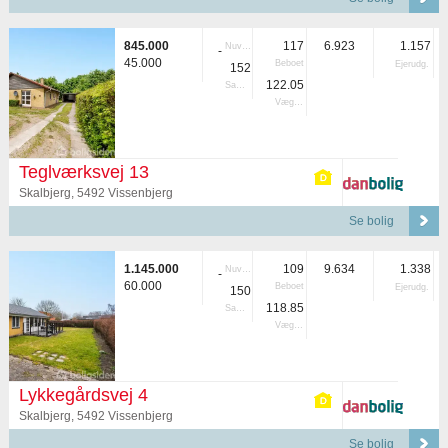
845.000
117
6.923
1.157
Nuvær.
-
45.000
Beboet
Ejerudg.
152
122.05
Samlet
Vægtet
Teglværksvej 13
Skalbjerg, 5492 Vissenbjerg
Se bolig
1.145.000
109
9.634
1.338
Nuvær.
-
60.000
Beboet
Ejerudg.
150
118.85
Samlet
Vægtet
Lykkegårdsvej 4
Skalbjerg, 5492 Vissenbjerg
Se bolig