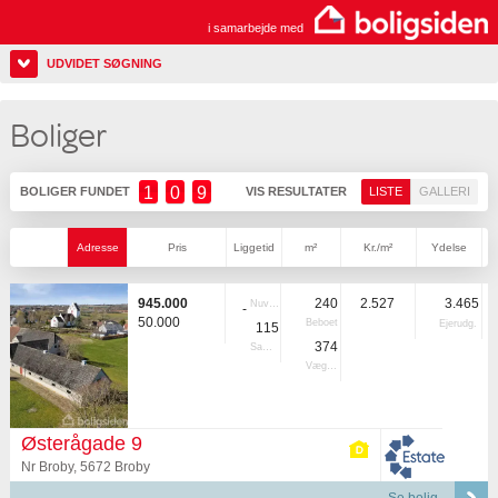
i samarbejde med
UDVIDET SØGNING
Boliger
1
0
9
BOLIGER FUNDET
VIS RESULTATER
LISTE
GALLERI
Adresse
Pris
Liggetid
m²
Kr./m²
Ydelse
945.000
240
2.527
3.465
Nuvær.
-
50.000
Beboet
Ejerudg.
115
374
Samlet
Vægtet
Østerågade 9
Nr Broby, 5672 Broby