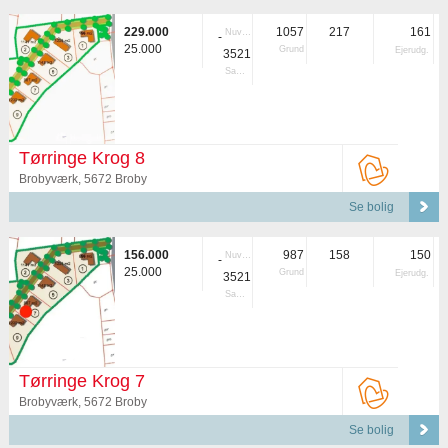
229.000
1057
217
161
Nuvær.
-
25.000
Grund
Ejerudg.
3521
Samlet
Tørringe Krog 8
Brobyværk, 5672 Broby
Se bolig
156.000
987
158
150
Nuvær.
-
25.000
Grund
Ejerudg.
3521
Samlet
Tørringe Krog 7
Brobyværk, 5672 Broby
Se bolig