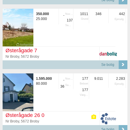
Se bolig
350.000
1011
346
442
Nuvær.
-
25.000
Grund
Ejerudg.
137
Samlet
Østerågade 7
Nr Broby, 5672 Broby
Se bolig
1.595.000
177
9.011
2.283
Nuvær.
-
80.000
Beboet
Ejerudg.
Samlet
36
177
Vægtet
Østerågade 26 0
Nr Broby, 5672 Broby
Se bolig