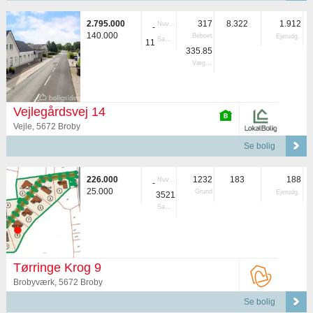
2.795.000
317
8.322
1.912
Nuvær.
-
140.000
Beboet
Ejerudg.
Samlet
11
335.85
Vægtet
Vejlegårdsvej 14
Vejle, 5672 Broby
Se bolig
226.000
1232
183
188
Nuvær.
-
25.000
Grund
Ejerudg.
3521
Samlet
Tørringe Krog 9
Brobyværk, 5672 Broby
Se bolig