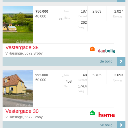
750.000
187
2.863
2.027
Nuvær.
-
40.000
Beboet
Ejerudg.
Samlet
80
262
Vægtet
Vestergade 38
V Hæsinge, 5672 Broby
Se bolig
995.000
148
5.705
2.653
Nuvær.
-
50.000
Beboet
Ejerudg.
458
174.4
Samlet
Vægtet
Vestergade 30
V Hæsinge, 5672 Broby
Se bolig