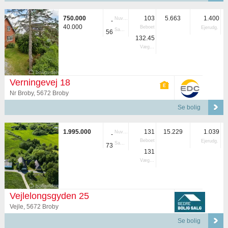
750.000
103
5.663
1.400
Nuvær.
-
40.000
Beboet
Ejerudg.
Samlet
56
132.45
Vægtet
Verningevej 18
Nr Broby, 5672 Broby
Se bolig
1.995.000
131
15.229
1.039
Nuvær.
-
Beboet
Ejerudg.
Samlet
73
131
Vægtet
Vejlelongsgyden 25
Vejle, 5672 Broby
Se bolig