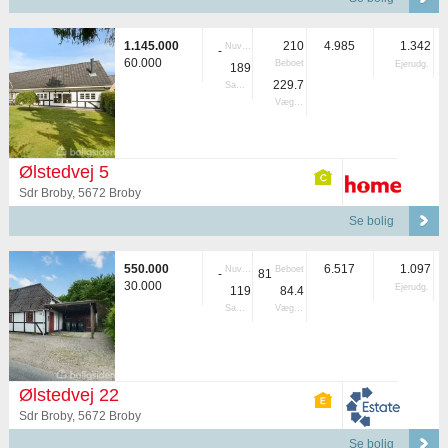
1.145.000
210
4.985
1.342
Nuvær.
-
60.000
Beboet
Ejerudg.
189
229.7
Samlet
Vægtet
Ølstedvej 5
Sdr Broby, 5672 Broby
Se bolig
550.000
6.517
1.097
Nuvær.
Beboet
-
81
30.000
Ejerudg.
119
84.4
Samlet
Vægtet
Ølstedvej 22
Sdr Broby, 5672 Broby
Se bolig