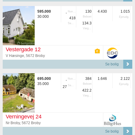
595.000
130
4.430
1.015
Nuvær.
-
30.000
Beboet
Ejerudg.
418
134.3
Samlet
Vægtet
Vestergade 12
V Hæsinge, 5672 Broby
Se bolig
695.000
384
1.646
2.122
Nuvær.
-
35.000
Beboet
Ejerudg.
Samlet
27
422.2
Vægtet
Verningevej 24
Nr Broby, 5672 Broby
Se bolig