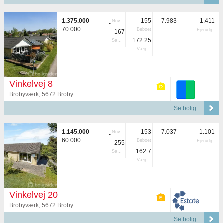
1.375.000
155
7.983
1.411
Nuvær.
-
70.000
Beboet
Ejerudg.
167
172.25
Samlet
Vægtet
Vinkelvej 8
Brobyværk, 5672 Broby
Se bolig
1.145.000
153
7.037
1.101
Nuvær.
-
60.000
Beboet
Ejerudg.
255
162.7
Samlet
Vægtet
Vinkelvej 20
Brobyværk, 5672 Broby
Se bolig