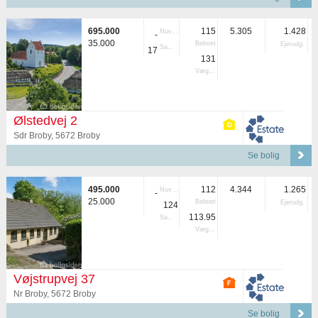
695.000
115
5.305
1.428
Nuvær.
-
35.000
Beboet
Ejerudg.
Samlet
17
131
Vægtet
Ølstedvej 2
Sdr Broby, 5672 Broby
Se bolig
495.000
112
4.344
1.265
Nuvær.
-
25.000
Beboet
Ejerudg.
124
113.95
Samlet
Vægtet
Vøjstrupvej 37
Nr Broby, 5672 Broby
Se bolig