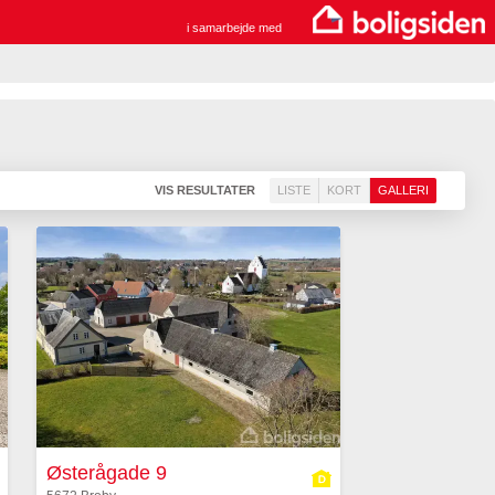
i samarbejde med
VIS RESULTATER
LISTE
KORT
GALLERI
Østerågade 9