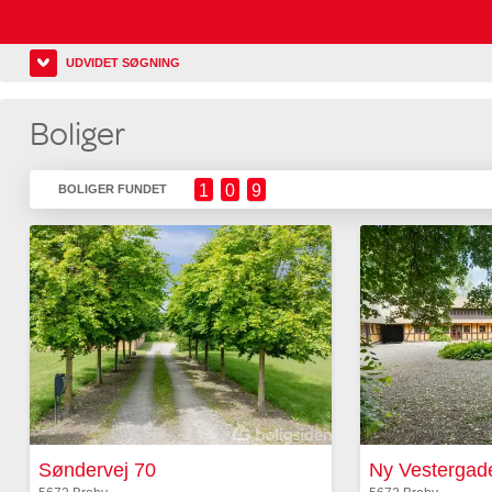
UDVIDET SØGNING
Boliger
1
0
9
BOLIGER FUNDET
Søndervej 70
Ny Vestergad