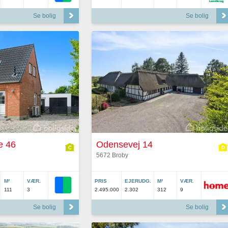
Se bolig
Se bolig
e 46
Odensevej 14
5672 Broby
M²
VÆR.
PRIS
EJERUDG.
M²
VÆR.
111
3
2.495.000
2.302
312
9
Se bolig
Se bolig