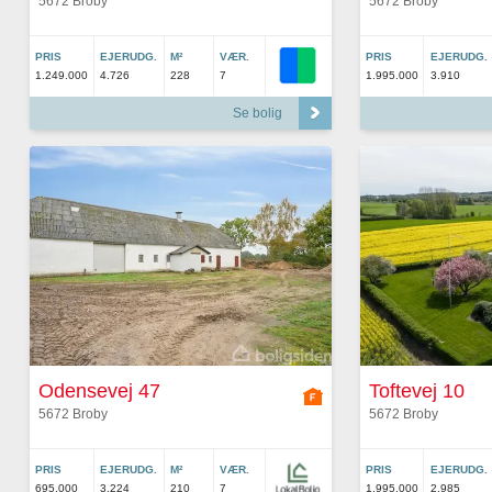
5672 Broby
5672 Broby
PRIS
EJERUDG.
M²
VÆR.
PRIS
EJERUDG.
1.249.000
4.726
228
7
1.995.000
3.910
Se bolig
Odensevej 47
Toftevej 10
5672 Broby
5672 Broby
PRIS
EJERUDG.
M²
VÆR.
PRIS
EJERUDG.
695.000
3.224
210
7
1.995.000
2.985