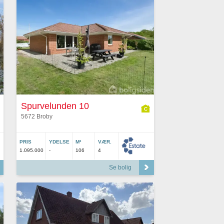
Spurvelunden 10
5672 Broby
PRIS
YDELSE
M²
VÆR.
1.095.000
-
106
4
Se bolig