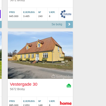
5672 Broby
PRIS
EJERUDG.
M²
VÆR.
945.000
3.465
240
6
Se bolig
Vestergade 30
5672 Broby
PRIS
EJERUDG.
M²
VÆR.
995.000
2.653
148
6