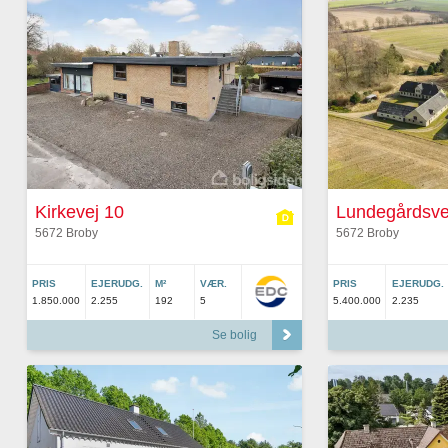
Kirkevej 10
Lundegårdsve
5672 Broby
5672 Broby
PRIS
EJERUDG.
M²
VÆR.
PRIS
EJERUDG.
1.850.000
2.255
192
5
5.400.000
2.235
Se bolig