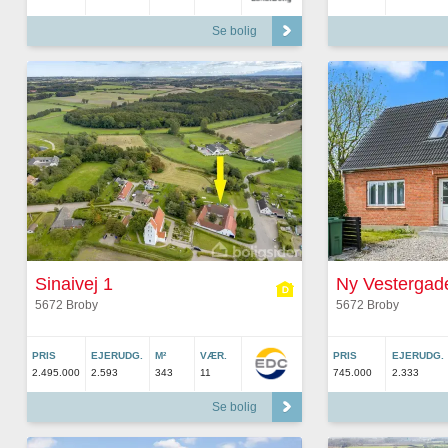
Se bolig
Sinaivej 1
Ny Vestergad
5672 Broby
5672 Broby
PRIS
EJERUDG.
M²
VÆR.
PRIS
EJERUDG.
2.495.000
2.593
343
11
745.000
2.333
Se bolig