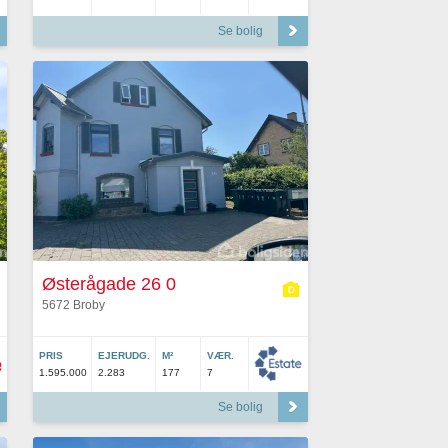
Se bolig
Østerågade 26 0
5672 Broby
PRIS
EJERUDG.
M²
VÆR.
1.595.000
2.283
177
7
Se bolig