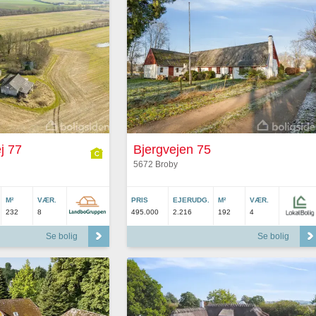
j 77
Bjergvejen 75
5672 Broby
M²
VÆR.
PRIS
EJERUDG.
M²
VÆR.
232
8
495.000
2.216
192
4
Se bolig
Se bolig