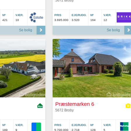
5672 Broby
M²
VÆR.
PRIS
EJERUDG.
M²
VÆR.
421
10
3.695.000
3.520
164
12
Se bolig
Se bolig
Præstemarken 6
5672 Broby
M²
VÆR.
PRIS
EJERUDG.
M²
VÆR.
189
9
5.700.000
2.718
128
5