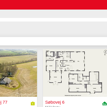
j 77
Søbovej 6