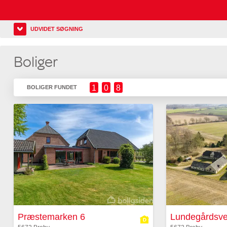
UDVIDET SØGNING
Boliger
1
0
8
BOLIGER FUNDET
Præstemarken 6
Lundegårdsve