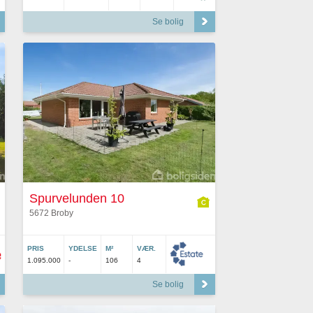
Se bolig
Spurvelunden 10
5672 Broby
PRIS
YDELSE
M²
VÆR.
1.095.000
-
106
4
Se bolig