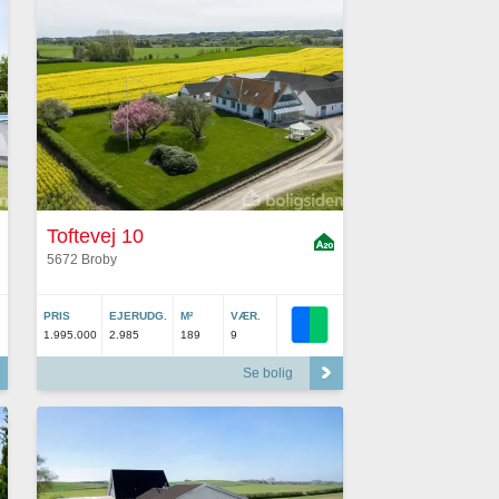
Toftevej 10
5672 Broby
PRIS
EJERUDG.
M²
VÆR.
1.995.000
2.985
189
9
Se bolig