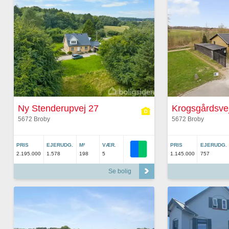
Ny Stenderupvej 27
Krogsgårdsve
5672 Broby
5672 Broby
PRIS
EJERUDG.
M²
VÆR.
PRIS
EJERUDG.
2.195.000
1.578
198
5
1.145.000
757
Se bolig