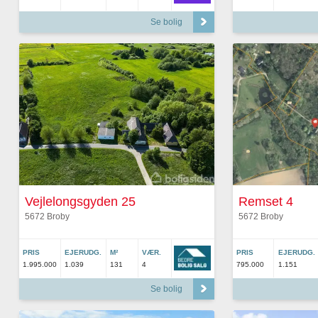
Se bolig
Vejlelongsgyden 25
Remset 4
5672 Broby
5672 Broby
PRIS
EJERUDG.
M²
VÆR.
PRIS
EJERUDG.
1.995.000
1.039
131
4
795.000
1.151
Se bolig