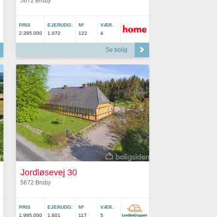
5672 Broby
PRIS
EJERUDG.
M²
VÆR.
2.395.000
1.072
122
4
Se bolig
Jordløsevej 30
5672 Broby
PRIS
EJERUDG.
M²
VÆR.
1.995.000
1.601
117
5