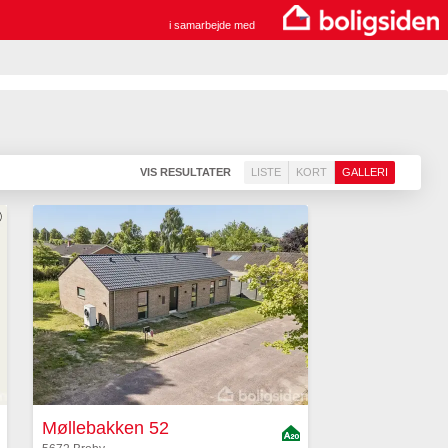
i samarbejde med
VIS RESULTATER
LISTE
KORT
GALLERI
Møllebakken 52