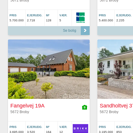
5672 Broby
5672 Broby
PRIS
EJERUDG.
M²
VÆR.
PRIS
EJERUDG.
5.700.000
2.718
128
5
5.400.000
2.235
Se bolig
Fangelvej 19A
Sandholtvej 3
5672 Broby
5672 Broby
PRIS
EJERUDG.
M²
VÆR.
PRIS
EJERUDG.
3.695.000
3.520
164
12
3.195.000
853