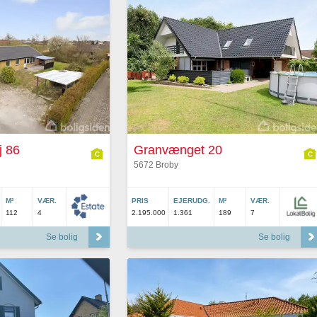
j 86
Granvænget 20
5672 Broby
M²
VÆR.
PRIS
EJERUDG.
M²
VÆR.
112
4
2.195.000
1.361
189
7
Se bolig
Se bolig