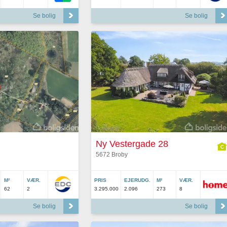
Se bolig
Se bolig
Ny Vestergade 28
5672 Broby
M²
VÆR.
PRIS
EJERUDG.
M²
VÆR.
62
2
3.295.000
2.096
273
8
Se bolig
Se bolig