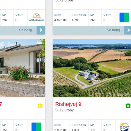
5672 Broby
M²
VÆR.
PRIS
EJERUDG.
M²
VÆR.
232
8
4.995.000
1.786
263
6
Se bolig
Se bolig
7
Rishøjvej 9
5672 Broby
M²
VÆR.
PRIS
EJERUDG.
M²
VÆR.
159
6
2.995.000
1.371
179
6