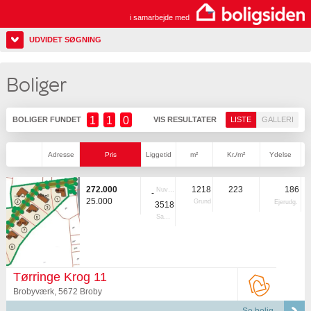
i samarbejde med
UDVIDET SØGNING
Boliger
1
1
0
BOLIGER FUNDET
VIS RESULTATER
LISTE
GALLERI
Adresse
Pris
Liggetid
m²
Kr./m²
Ydelse
272.000
1218
223
186
Nuvær.
-
25.000
Grund
Ejerudg.
3518
Samlet
Tørringe Krog 11
Brobyværk, 5672 Broby