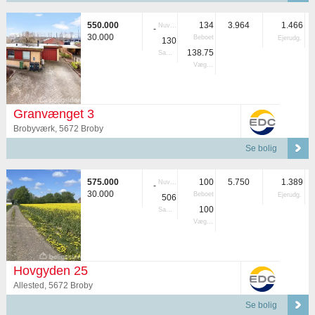
550.000
134
3.964
1.466
Nuvær.
-
30.000
Beboet
Ejerudg.
130
138.75
Samlet
Vægtet
Granvænget 3
Brobyværk, 5672 Broby
Se bolig
575.000
100
5.750
1.389
Nuvær.
-
30.000
Beboet
Ejerudg.
506
100
Samlet
Vægtet
Hovgyden 25
Allested, 5672 Broby
Se bolig