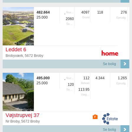
482.664
4097
118
276
Nuvær.
-
25.000
Grund
Ejerudg.
2060
Samlet
Leddet 6
Brobyværk, 5672 Broby
Se bolig
495.000
112
4.344
1.265
Nuvær.
-
25.000
Beboet
Ejerudg.
120
113.95
Samlet
Vægtet
Vøjstrupvej 37
Nr Broby, 5672 Broby
Se bolig