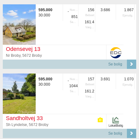
595.000
156
3.686
1.867
Nuvær.
-
30.000
Beboet
Ejerudg.
851
161.4
Samlet
Vægtet
Odensevej 13
Nr Broby, 5672 Broby
Se bolig
595.000
157
3.691
1.070
Nuvær.
-
30.000
Beboet
Ejerudg.
1044
161.2
Samlet
Vægtet
Sandholtvej 33
Sh Lyndelse, 5672 Broby
Se bolig