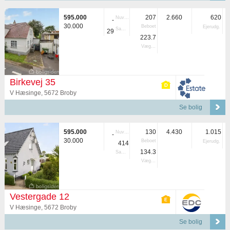
595.000
207
2.660
620
Nuvær.
-
30.000
Beboet
Ejerudg.
Samlet
29
223.7
Vægtet
Birkevej 35
V Hæsinge, 5672 Broby
Se bolig
595.000
130
4.430
1.015
Nuvær.
-
30.000
Beboet
Ejerudg.
414
134.3
Samlet
Vægtet
Vestergade 12
V Hæsinge, 5672 Broby
Se bolig