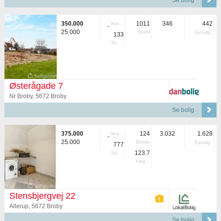
Se bolig
350.000
1011
346
442
Nuvær.
-
25.000
Grund
Ejerudg.
133
Samlet
Østerågade 7
Nr Broby, 5672 Broby
Se bolig
375.000
124
3.032
1.628
Nuvær.
-
25.000
Beboet
Ejerudg.
777
123.7
Samlet
Vægtet
Stensbjergvej 22
Allerup, 5672 Broby
Se bolig