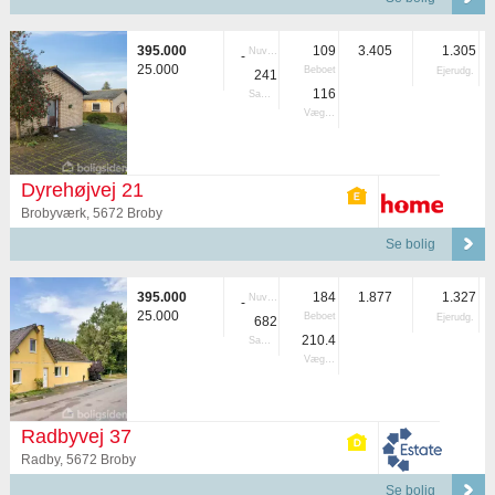
395.000
109
3.405
1.305
Nuvær.
-
25.000
Beboet
Ejerudg.
241
116
Samlet
Vægtet
Dyrehøjvej 21
Brobyværk, 5672 Broby
Se bolig
395.000
184
1.877
1.327
Nuvær.
-
25.000
Beboet
Ejerudg.
682
210.4
Samlet
Vægtet
Radbyvej 37
Radby, 5672 Broby
Se bolig