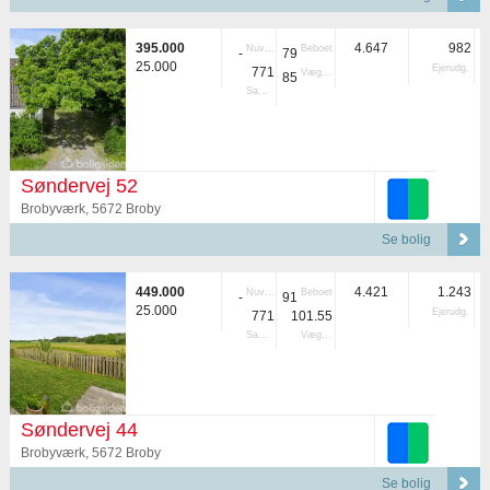
395.000
4.647
982
Nuvær.
Beboet
-
79
25.000
Ejerudg.
771
Vægtet
85
Samlet
Søndervej 52
Brobyværk, 5672 Broby
Se bolig
449.000
4.421
1.243
Nuvær.
Beboet
-
91
25.000
Ejerudg.
771
101.55
Samlet
Vægtet
Søndervej 44
Brobyværk, 5672 Broby
Se bolig