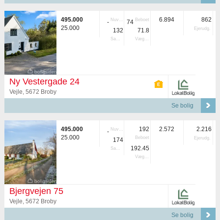
495.000
6.894
862
Nuvær.
Beboet
-
74
25.000
Ejerudg.
132
71.8
Samlet
Vægtet
Ny Vestergade 24
Vejle, 5672 Broby
Se bolig
495.000
192
2.572
2.216
Nuvær.
-
25.000
Beboet
Ejerudg.
174
192.45
Samlet
Vægtet
Bjergvejen 75
Vejle, 5672 Broby
Se bolig