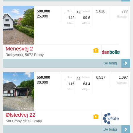
500.000
5.020
777
Nuvær.
Beboet
-
84
25.000
Ejerudg.
142
99.6
Samlet
Vægtet
Menesvej 2
Brobyværk, 5672 Broby
Se bolig
550.000
6.517
1.097
Nuvær.
Beboet
-
81
30.000
Ejerudg.
115
84.4
Samlet
Vægtet
Ølstedvej 22
Sdr Broby, 5672 Broby
Se bolig