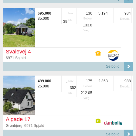
695.000
136
5.194
984
Nuvær.
-
35.000
Beboet
Ejerudg.
Samlet
39
133.8
Vægtet
Svalevej 4
6971 Spjald
Se bolig
499.000
175
2.353
988
Nuvær.
-
25.000
Beboet
Ejerudg.
352
212.05
Samlet
Vægtet
Algade 17
Grønbjerg, 6971 Spjald
Se bolig