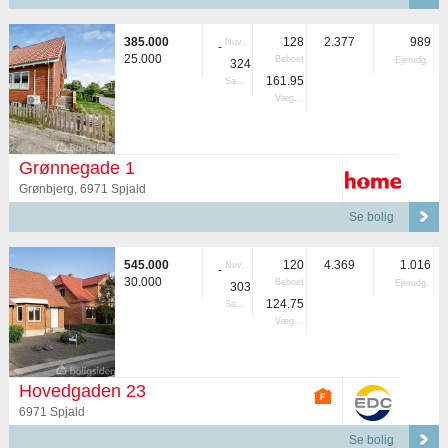
385.000
128
2.377
989
Nuvær.
-
25.000
Beboet
Ejerudg.
324
161.95
Samlet
Vægtet
Grønnegade 1
Grønbjerg, 6971 Spjald
Se bolig
545.000
120
4.369
1.016
Nuvær.
-
30.000
Beboet
Ejerudg.
303
124.75
Samlet
Vægtet
Hovedgaden 23
6971 Spjald
Se bolig