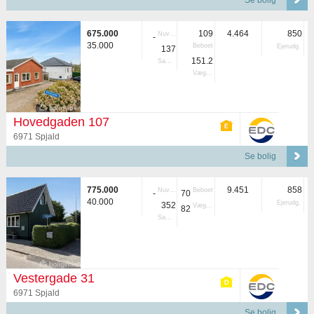
Se bolig
675.000
109
4.464
850
Nuvær.
-
35.000
Beboet
Ejerudg.
137
151.2
Samlet
Vægtet
Hovedgaden 107
6971 Spjald
Se bolig
775.000
9.451
858
Nuvær.
Beboet
-
70
40.000
Ejerudg.
352
Vægtet
82
Samlet
Vestergade 31
6971 Spjald
Se bolig