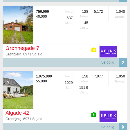
750.000
128
5.172
1.048
Nuvær.
-
40.000
Beboet
Ejerudg.
637
145
Samlet
Vægtet
Grønnegade 7
Grønbjerg, 6971 Spjald
Se bolig
1.075.000
158
7.077
1.050
Nuvær.
-
55.000
Beboet
Ejerudg.
1029
151.9
Samlet
Vægtet
Algade 42
Grønbjerg, 6971 Spjald
Se bolig