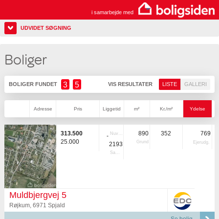
i samarbejde med
UDVIDET SØGNING
Boliger
3
5
BOLIGER FUNDET
VIS RESULTATER
LISTE
GALLERI
Adresse
Pris
Liggetid
m²
Kr./m²
Ydelse
313.500
890
352
769
Nuvær.
-
25.000
Grund
Ejerudg.
2193
Samlet
Muldbjergvej 5
Røjkum, 6971 Spjald