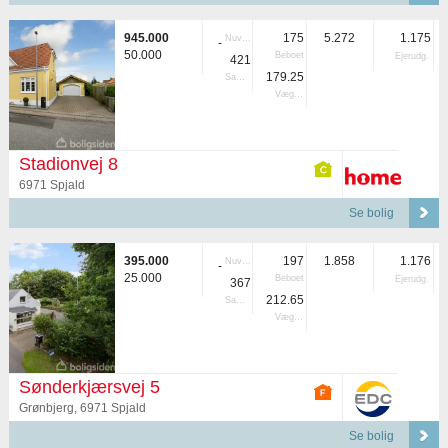
945.000
175
5.272
1.175
Nuvær.
-
50.000
Beboet
Ejerudg.
421
179.25
Samlet
Vægtet
Stadionvej 8
6971 Spjald
Se bolig
395.000
197
1.858
1.176
Nuvær.
-
25.000
Beboet
Ejerudg.
367
212.65
Samlet
Vægtet
Sønderkjærsvej 5
Grønbjerg, 6971 Spjald
Se bolig