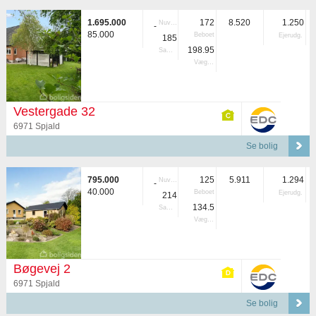
1.695.000
172
8.520
1.250
Nuvær.
-
85.000
Beboet
Ejerudg.
185
198.95
Samlet
Vægtet
Vestergade 32
6971 Spjald
Se bolig
795.000
125
5.911
1.294
Nuvær.
-
40.000
Beboet
Ejerudg.
214
134.5
Samlet
Vægtet
Bøgevej 2
6971 Spjald
Se bolig