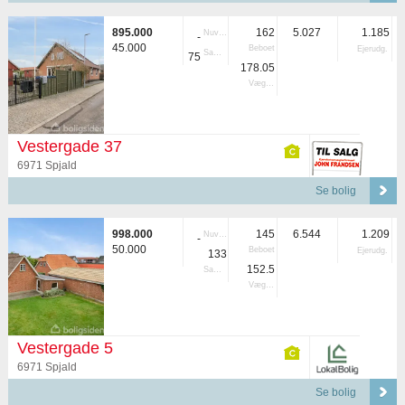
895.000
162
5.027
1.185
Nuvær.
-
45.000
Beboet
Ejerudg.
Samlet
75
178.05
Vægtet
Vestergade 37
6971 Spjald
Se bolig
998.000
145
6.544
1.209
Nuvær.
-
50.000
Beboet
Ejerudg.
133
152.5
Samlet
Vægtet
Vestergade 5
6971 Spjald
Se bolig