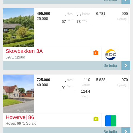
495.000
6.781
905
Nuvær.
Beboet
-
73
25.000
Ejerudg.
Samlet
Vægtet
67
73
Skovbakken 3A
6971 Spjald
Se bolig
725.000
110
5.828
970
Nuvær.
-
40.000
Beboet
Ejerudg.
Samlet
91
124.4
Vægtet
Hovervej 86
Hover, 6971 Spjald
Se bolig