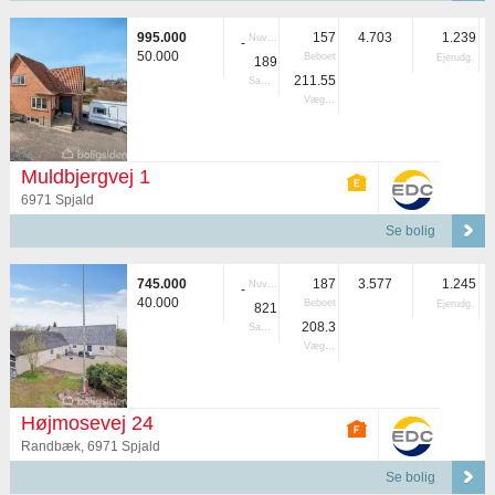
995.000
157
4.703
1.239
Nuvær.
-
50.000
Beboet
Ejerudg.
189
211.55
Samlet
Vægtet
Muldbjergvej 1
6971 Spjald
Se bolig
745.000
187
3.577
1.245
Nuvær.
-
40.000
Beboet
Ejerudg.
821
208.3
Samlet
Vægtet
Højmosevej 24
Randbæk, 6971 Spjald
Se bolig