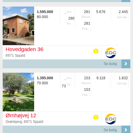
1.595.000
281
5.676
2.445
Nuvær.
-
80.000
Beboet
Ejerudg.
290
281
Samlet
Vægtet
Hovedgaden 36
6971 Spjald
Se bolig
1.395.000
153
9.118
1.832
Nuvær.
-
70.000
Beboet
Ejerudg.
Samlet
73
153
Vægtet
Ørnhøjvej 12
Grønbjerg, 6971 Spjald
Se bolig