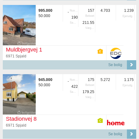
995.000
157
4.703
1.239
Nuvær.
-
50.000
Beboet
Ejerudg.
190
211.55
Samlet
Vægtet
Muldbjergvej 1
6971 Spjald
Se bolig
945.000
175
5.272
1.175
Nuvær.
-
50.000
Beboet
Ejerudg.
422
179.25
Samlet
Vægtet
Stadionvej 8
6971 Spjald
Se bolig