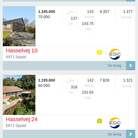
1.345.000
133
9.357
1.377
Nuvær.
-
70.000
Beboet
Ejerudg.
137
143.75
Samlet
Vægtet
Hasselvej 10
6971 Spjald
Se bolig
1.195.000
142
7.828
1.321
Nuvær.
-
60.000
Beboet
Ejerudg.
318
152.65
Samlet
Vægtet
Hasselvej 24
6971 Spjald
Se bolig