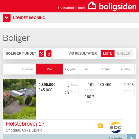
i samarbejde med
UDVIDET SØGNING
Boliger
3
5
BOLIGER FUNDET
VIS RESULTATER
LISTE
GALLERI
Adresse
Pris
Liggetid
m²
Kr./m²
Ydelse
4.895.000
161
30.460
1.798
Nuvær.
-
245.000
Beboet
Ejerudg.
Samlet
78
160.7
Vægtet
Holstebrovej 17
Snogdal, 6971 Spjald