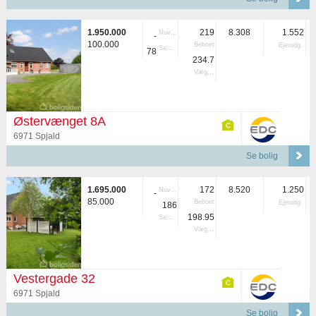
1.950.000
219
8.308
1.552
Nuvær.
-
100.000
Beboet
Ejerudg.
Samlet
78
234.7
Vægtet
Østervænget 8A
6971 Spjald
Se bolig
1.695.000
172
8.520
1.250
Nuvær.
-
85.000
Beboet
Ejerudg.
186
198.95
Samlet
Vægtet
Vestergade 32
6971 Spjald
Se bolig