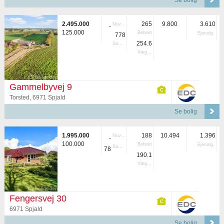
Se bolig
2.495.000
265
9.800
3.610
Nuvær.
-
125.000
Beboet
Ejerudg.
778
254.6
Samlet
Vægtet
Gammelbyvej 9
Torsted, 6971 Spjald
Se bolig
1.995.000
188
10.494
1.396
Nuvær.
-
100.000
Beboet
Ejerudg.
Samlet
78
190.1
Vægtet
Fengersvej 30
6971 Spjald
Se bolig