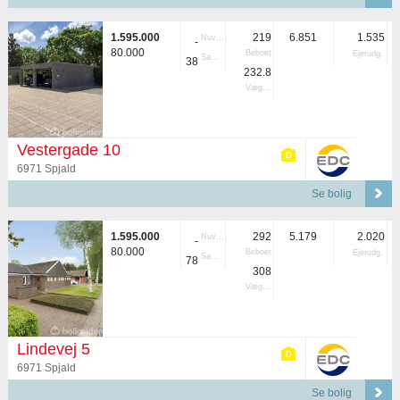
1.595.000
219
6.851
1.535
Nuvær.
-
80.000
Beboet
Ejerudg.
Samlet
38
232.8
Vægtet
Vestergade 10
6971 Spjald
Se bolig
1.595.000
292
5.179
2.020
Nuvær.
-
80.000
Beboet
Ejerudg.
Samlet
78
308
Vægtet
Lindevej 5
6971 Spjald
Se bolig