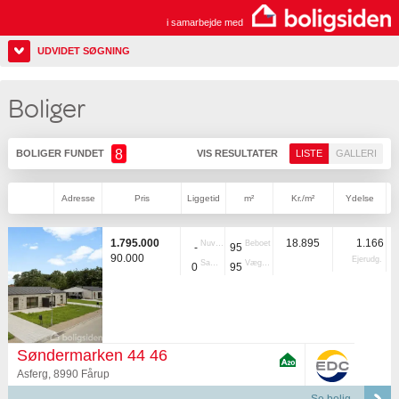
i samarbejde med
UDVIDET SØGNING
Boliger
8
BOLIGER FUNDET
VIS RESULTATER
LISTE
GALLERI
Adresse
Pris
Liggetid
m²
Kr./m²
Ydelse
1.795.000
18.895
1.166
Nuvær.
Beboet
-
95
90.000
Ejerudg.
Samlet
Vægtet
0
95
Søndermarken 44 46
Asferg, 8990 Fårup