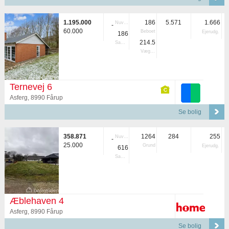
1.195.000
186
5.571
1.666
Nuvær.
-
60.000
Beboet
Ejerudg.
186
214.5
Samlet
Vægtet
Ternevej 6
Asferg, 8990 Fårup
Se bolig
358.871
1264
284
255
Nuvær.
-
25.000
Grund
Ejerudg.
616
Samlet
Æblehaven 4
Asferg, 8990 Fårup
Se bolig