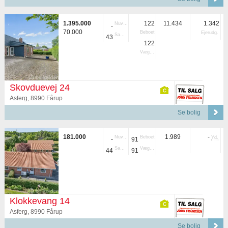
1.395.000
122
11.434
1.342
Nuvær.
-
70.000
Beboet
Ejerudg.
Samlet
43
122
Vægtet
Skovduevej 24
Asferg, 8990 Fårup
Se bolig
181.000
1.989
-
Nuvær.
Beboet
Yd.
-
91
Samlet
Vægtet
44
91
Klokkevang 14
Asferg, 8990 Fårup
Se bolig