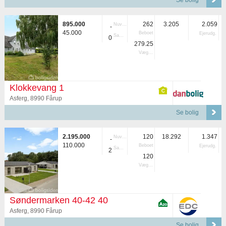
Se bolig
895.000
262
3.205
2.059
Nuvær.
-
45.000
Beboet
Ejerudg.
Samlet
0
279.25
Vægtet
Klokkevang 1
Asferg, 8990 Fårup
Se bolig
2.195.000
120
18.292
1.347
Nuvær.
-
110.000
Beboet
Ejerudg.
Samlet
2
120
Vægtet
Søndermarken 40-42 40
Asferg, 8990 Fårup
Se bolig